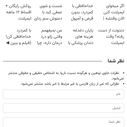
اگر میخوای
خداحافظی با
شست و شوی
روکش رایگان +
ایمپلنت کنی
کمردرد، بدون
عمقی کبد با
اقساط ۱۲ ماهه
الان وقتشه |
قرص و آمپول
دمنوش سم زدای
ایمپلنت
فقط با ۲۵
گیاهی
دندونت از دست
پایان دغدغه
من نمیفهمم
با کمردرد
میلیون تومان!!!
رفته؟ وقت
هزینه های
وقتی زانو درد
خداحافظی کن!
ایمپلنت
دندان پزشکی با
درمان داره، چرا
(فیلم و ببین ◀
دیجیتاله
پک سفید کننده
دردش رو داری
پرسش‌نامه رو
خانگی
تحمل میکنی؟❗
پرکن)
نظر شما
نظرات حاوی توهین و هرگونه نسبت ناروا به اشخاص حقیقی و حقوقی منتشر
نمی‌شود.
نظراتی که غیر از زبان فارسی یا غیر مرتبط با خبر باشد منتشر نمی‌شود.