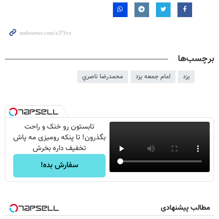
برچسب‌ها
یزد
امام جمعه یزد
محمدرضا ناصري
تابستون رو خنک و راحت
بگذرون! تا پنکه رومیزی مه پاش
تخفیف داره بخرش
سفارش بده!
مطالب پیشنهادی