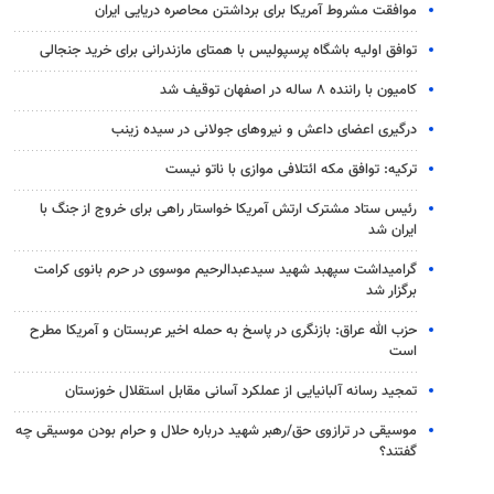
موافقت مشروط آمریکا برای برداشتن محاصره دریایی ایران
توافق اولیه باشگاه پرسپولیس با همتای مازندرانی برای خرید جنجالی
کامیون با راننده ۸ ساله در اصفهان توقیف شد
درگیری اعضای داعش و نیروهای جولانی در سیده زینب
ترکیه: توافق مکه ائتلافی موازی با ناتو نیست
رئیس ستاد مشترک ارتش آمریکا خواستار راهی برای خروج از جنگ با
ایران شد
گرامیداشت سپهبد شهید سیدعبدالرحیم موسوی در حرم بانوی کرامت
برگزار شد
حزب الله عراق: بازنگری در پاسخ به حمله اخیر عربستان و آمریکا مطرح
است
تمجید رسانه آلبانیایی از عملکرد آسانی مقابل استقلال خوزستان
موسیقی در ترازوی حق/رهبر شهید درباره حلال و حرام بودن موسیقی چه
گفتند؟