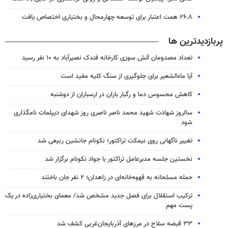
۲۶.۸ همت اعتبار برای توسعه چهارمحال و بختیاری اختصاص یافت
پربازدیدترین ها
تعداد مصدومان آتش سوزی کارخانه فندک نصیرآباد به ۱۰ نفر رسید
آیا ماءالشعیر برای جلوگیری از سنگ کلیه مفید است
کاهش محسوس دما و رگبار باران در ارسباران از دوشنبه
سالروز شهادت شهید محمد ناصر ناصری روز شهدای دیپلمات نامگذاری
شود
تغییر ناگهانی روی نیمکت تراکتور؛ نکونام جانشین ربیعی شد
نخستین جلسه مدیرعامل تراکتور با جواد نکونام برگزار شد
حمله مسلحانه به قهوه‌خانه‌ای در زاهدان؛ ۲ نفر جان باختند
ترکیب استقلال برای فصل جدید مشخص شد/ معمای بختیاری‌زاده در یک
پست مهم
۳۳ قبضه سلاح در مرزهای آذربایجان‌غربی کشف شد