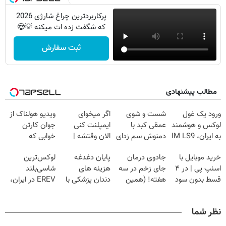
پرکاربردترین چراغ شارژی 2026
که شگفت زده ات میکنه 💡😍
ثبت سفارش
مطالب پیشنهادی
ورود یک غول
شست و شوی
اگر میخوای
ویدیو هولناک از
لوکس و هوشمند
عمقی کبد با
ایمپلنت کنی
جوان کارتن
به ایران، IM LS9
دمنوش سم زدای
الان وقتشه |
خوابی که
رسماً رونمایی شد
گیاهی
فقط با ۲۵
میلیاردر شد.
خرید موبایل با
جادوی درمان
پایان دغدغه
لوکس‌ترین
میلیون تومان!!!
آموزش رایگان
اسنپ پی | در ۴
جای زخم در سه
هزینه های
شاسی‌بلند
قسط بدون سود
هفته! (همین
دندان پزشکی با
EREV در ایران،
و کارمزد!
حالا رایگان
پک سفید کننده
توسط نیکا موتور
صحبت کنید)
خانگی
رونمایی شد!
نظر شما