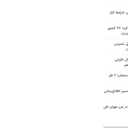
 شرایط کنار
صادرات سمنان ۳۶ درصد رشد کرد؛ ۲۷ کشور
شدند
حمل شنیدن
ت
ال خارجی
هم
واژگونی دو خودرو در جاده‌های سمنان؛ ۲ نفر
سیر اطلاع‌رسانی
۹ هزار تردد در مرز مهران طی