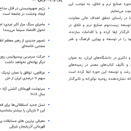
حوزه صنایع نرم و خلاق، به موجب این
رژیم صهیونیستی در قتل مداح 
وب می‌نمایم.
ایجاد وحشت در جامعه است
ما در راستای تحقق اهداف عالی معاونت
ماجرای سنگ مزار اکبر عبدی؛ ا
 توسعه زیست‌بوم صنایع نرم و خلاق در
تحول اقتصاد سینما می‌رسد!
گذار ایفا کرده و با اقدامات سازنده،
د را در توسعه و پویایی فرهنگ و هنر
تصویر جدیدی از رهبر معظم انق
مجتبی خامنه‌ای
حرکت سرمربی پرسپولیس روی لبه
 دکتری در دانشگاه‌های ایران، به عنوان
دیگر بهانه‌ای نخواهد داشت
و تألیف کتاب‌های معتبر در زمینه‌های
 رشد و توسعه این حوزه ایفا کرده است
عراقچی: توافق با عمان نزدیک
سهم ۱۱ درصدی ایران از خزر
که نشان‌دهنده روحیه نوآورانه و تاثیرگذار
سرنوشت قهرمانان کشتی آزاد ج
سال ۲۰۱۸
نسل جدید استقلالی‌ها برای ف
این ۶ بازیکن را بیشتر بشناسید
معرفی برترین های مسابقات پر
قهرمانی آذربایجان شرقی