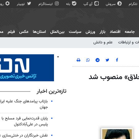
تلگرام
سروش
آی گپ
بله
اینستاگرام
توییتر
روبی
جامعه
اقتصاد
بازار
ورزش
سیاست
بین‌الملل
استان‌ها
عکس
فیلم
مج
ت و ارتباطات
علم و دانش
 خلاق» منصوب شد
تازه‌ترین اخبار
بازتاب پیامدهای جنگ علیه ایرا
جهان
پایان قدرت‌نمایی فرد مسلح با 
پلیس در علی‌آبادکتول
نقش خبرنگاران در خنثی‌سازی ع