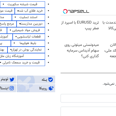
قیمت شیشه سکوریت
خرید طلای آب شده
قیمت مو
استند تسلیت
مدا
ندمدت با
ترید EURUSD با اسپرد از
دوربین مداربسته
مرجع پاسخ 
‌کالا
صفر پیپ
فروش مواد شیمیایی
قی
قطعات لباسشویی
آموزشگ
بلیط هواپیما
پر
لان
میدونستی میتونی روی
نمایندگی بوش در تهران
بهت
کد ملی،
سهام آدیداس سرمایه
جعه
گذاری کنی؟
آموزشگاه زبان ملل
قیمت و خرید سمعک نامرئی
نمی‌شود.