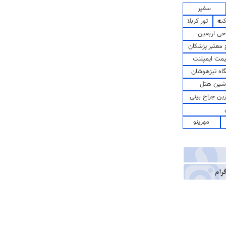
سفیر
کت
تور کربلا
حی اربعین
معتبر پزشکان
مت ایمپلنت
اه تیزهوشان
شین هتل
رین جراح بینی
مهرینو