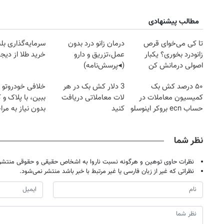
مطالب پیشنهادی
تا کی می‌خوای قرص
درمان زانو درد بدون
سرمایه‌گذاری بل
زانودرد بخوری؟ یکبار
عمل،تزریق و دارو
خرید طلا از دیجی
اصولی درمانش کن
(◂پرسش‌نامه)
۵۰ درصد کش بک
3 دلار کش بک در هر
خلافی خودروتو ا
کمیسیون معاملات در
لات معاملاتی دریافت
ببین، با پلاک و 
حساب ecn بروکر اینوسلو
کنید
بدون نیاز به مرا
حضوری
نظر شما
نظرات حاوی توهین و هرگونه نسبت ناروا به اشخاص حقیقی و حقوقی منتشر 
نظراتی که غیر از زبان فارسی یا غیر مرتبط با خبر باشد منتشر نمی‌شود.