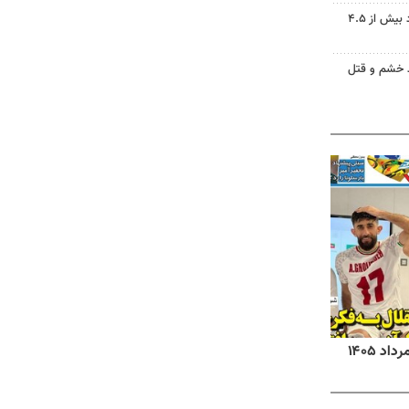
دریاچه ارومیه جان گرفت؛ ورود بیش از ۴.۵
ید خشم و قتل
روزنامه‌های صبح شنبه ۱۷ مرداد ۱۴۰۵
روزنام