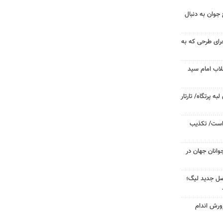
جوان به دنبال
جرای طرحی که به
لاب امام سید
 پرتگاه/ تارتار
 است/ تکذیب
وانان جهان در
صل جدید لیگ؛
ورش اندام