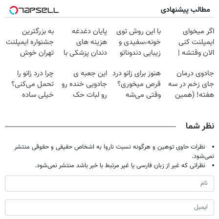
مطالب پیشنهادی
اگر میخوای
با این روش توی
پایان دغدغه
به بزرگترین
ایمپلنت کنی
خونه،سفیدی و
هزینه های
جشنواره ایمپلنت
الان وقتشه |
زیبایی دندوناتو
دندان پزشکی با
تهران خوش
فقط با ۲۵
برگردون
پک سفید کننده
اومدید! | فقط
جادوی درمان
هنوز برای زانو درد
این جعبه ی
چرا درد زانو را
میلیون تومان!!!
(40%off)
خانگی
۲۵ میلیون !
جای زخم در سه
قرص میخوری؟
جادویی خنده رو
تحمل می‌کنی؟
هفته! (همین
وقتی می‌شه
رو لبات حک
خیلی ساده
حالا رایگان
بدون عمل
میکنه
درمنزل درمانش
صحبت کنید)
درمانش کرد؟؟؟؟
خرید40%تخفیف
کن
نظر شما
نظرات حاوی توهین و هرگونه نسبت ناروا به اشخاص حقیقی و حقوقی منتشر
نمی‌شود.
نظراتی که غیر از زبان فارسی یا غیر مرتبط با خبر باشد منتشر نمی‌شود.