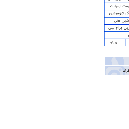
مت ایمپلنت
اه تیزهوشان
شین هتل
رین جراح بینی
مهرینو