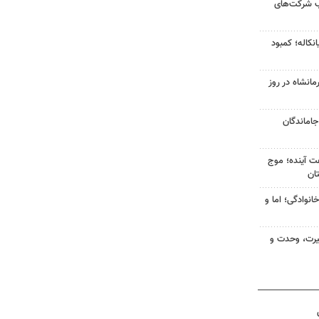
ب شرکت‌های
میانکاله؛ کمبود
انشاه در روز
وی جاماندگان
 کشور در ۷۲ ساعت آینده؛ موج
انوادگی؛ اما و
یرت، وحدت و