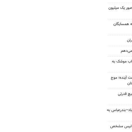
 عبور یک میلیون
به همسایگان
ان
 می‌دهم
رتاب موشک به
 کشور در ۷۲ ساعت آینده؛ موج
یچ قدرتی
اد–بندرعباس به
پولیس مشخص