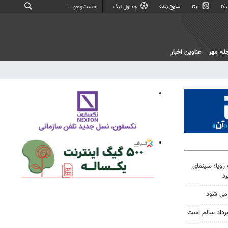
نتایج زنده
کا
ایتا
جداول لیگ
له مهر
عناوین اخبار
ویا؛ سینمای
رد
 می شود