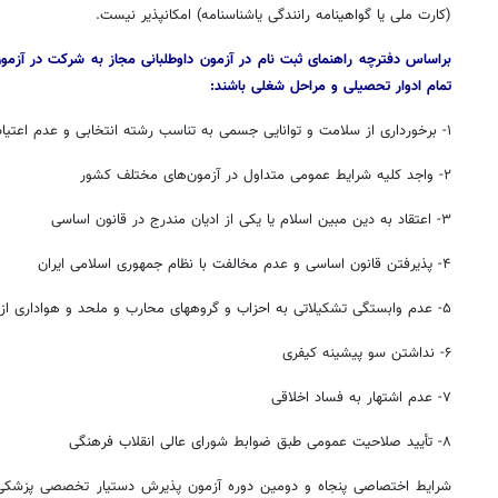
(کارت ملی یا گواهینامه رانندگی یاشناسنامه) امکانپذیر نیست.
براساس دفترچه راهنمای ثبت نام در آزمون داوطلبانی مجاز به شرکت در آزمو
تمام ادوار تحصیلی و مراحل شغلی باشند:
۱- برخورداری از سلامت و توانایی جسمی به تناسب رشته انتخابی و عدم اعتیاد به مواد مخدر
۲- واجد کلیه شرایط عمومی متداول در آزمون‌های مختلف کشور
۳- اعتقاد به دین مبین اسلام یا یکی از ادیان مندرج در قانون اساسی
۴- پذیرفتن قانون اساسی و عدم مخالفت با نظام جمهوری اسلامی ایران
۵- عدم وابستگی تشکیلاتی به احزاب و گروههای محارب و ملحد و هواداری از آنها
۱۴۰
روزنامه‌های ورزشی چهارشنبه ۱۴ مرداد ۱۴۰۵
روزنام
۶- نداشتن سو پیشینه کیفری
۷- عدم اشتهار به فساد اخلاقی
۸- تأیید صلاحیت عمومی طبق ضوابط شورای عالی انقلاب فرهنگی
شرایط اختصاصی پنجاه و دومین دوره آزمون پذیرش دستیار تخصصی پزشکی 