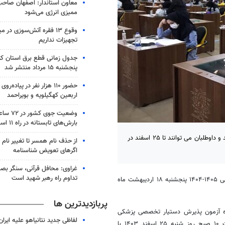
معاون استاندار: اصفهان صاح
ممیزی انرژی می‌شود
وقوع ۱۳ فقره آتش‌سوزی در 
تجهیزات نداریم
جدول زمانی قطع برق استان کرم
پنجشنبه ۱۵ مرداد منتشر شد
حضور ۱۱۰ هزار نفر در پیاده‌ر
اربعین کهگیلویه و بویراحمد
وضعیت جوی
بارش‌های تابستانه در راه ۱۱ استان
فرصت مجدد شرکت در پنجاه و دومین دوره آزمون دستیاری پزشکی آغاز شد و داوطلبان می توانند تا ۲۵ اسفند در
از حذف نام همسر تا تغییر نام خ
اگرهای تعویض شناسنامه
غراوی: محافل قرآنی، سنگر بص
تداوم راه رهبر شهید است
، آزمون پذیرش دستیار تخصصی پزشکی در سال تحصیلی ۱۴۰۵-۱۴۰۴ پنجشنبه ۱۸ اردیبهشت ماه
پربازدیدترین ها
ره آزمون پذیرش دستیار تخصصی پزشکی
لفاظی جدید نتانیاهو علیه ایران
تمدید شده است و داوطلبان می توانند از امروز دوشنبه ۲۰ اسفند تا ساعت ۱۰ صبح روز شنبه ۲۵ اسفند ۱۴۰۳ با