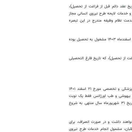
تاریخ عقد دائم قبل از فراغت از تحصیل)،
 و خدمات لایحه طرح نیروی انسانی مجاز
ت نظام وظیفه مندرج در این تبصره
۱: دانشجویان پزشکی عمومی متأهل (اعم از خانم و آقا) که حداقل تا تاریخ ۱۲ اسفندماه ۱۴۰۳ مشغول به تحصیل بوده
اغت از تحصیل)، که تاریخ فارغ التحصیلی
بند ۶: بر اساس موضوع ۵ نود و هشتمین نشست شورای شورای آموزش پزشکی و تخصصی مورخ ۲۱ اسفند ۱۴۰۱
 بیهوشی و طب اورژانس فقط یک نوبت
قبل از شروع خدمات طرح نیروی انسانی به پزشکان عمومی که حداکثر تا تاریخ ۳۱ شهریورماه سال منتهی به شروع
خواهند داشت و در صورت انصراف، برای
لبان، مشمول انجام خدمات طرح نیروی