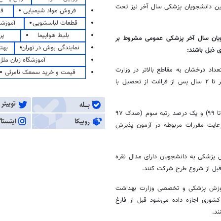
نین دانشجویان پزشکی سال آخر نیز تحت
فروش مواد شیمیایی
قی
قطعات لباسشویی
آموزشگ
بلیط هواپیما
پر
ویان سال آخر پزشکی عمومی مشروط بر
نمایندگی بوش در تهران
بهت
آموزشگاه زبان ملل
تعداد درخشان به مقاطع بالاتر در وزارت
قیمت و خرید سمعک نامرئی
بهداشت، درمان و آموزش پزشکی مجاز هستند، فقط در یک نوبت و حداکثر تا ۲ سال پس از فراغت از تحصیل با
بند ۲: یک درصد رتبه اول (صدک ۹۹ تا ۱۰۰) یک درصد رتبه دوم (صدک ۹۸ تا ۹۹) و یک درصد رتبه سوم (صدک ۹۷
با رعایت مقررات مربوطه در آزمون پذیرش
ای آموزش پزشکی به دانشجویان دارای مدال نقره
 قبل از شروع طرح شرکت کنند.
ت شورای آموزش پزشکی و تخصصی وزارت بهداشت
شوری اجازه داده می‌شود قبل از فارغ
د.