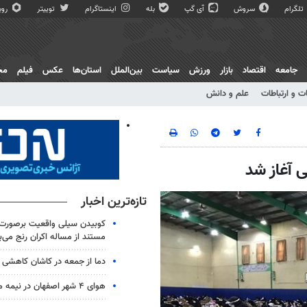
تلگرام
سروش
آی گپ
بله
اینستاگرام
توییتر
روبی
جامعه
اقتصاد
بازار
ورزش
سیاست
بین‌الملل
استان‌ها
عکس
فیلم
مج
ت و ارتباطات
علم و دانش
 آغاز شد
تازه‌ترین اخبار
کوبیدن سیلی واقعیت برصورت ر
مستند از مساله اکران رنج می‌ب
دما از جمعه در کاشان کاهشی
هوای ۴ شهر اصفهان در نیمه مرداد سالم است