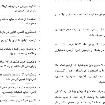
شکوه میزبانی در دروازه کربلا؛
زائر از مرز خسروی
ی موفق به ثبت نام نشده اند، می توانند در
استفاده از خاک ما برای حمله 
ممنوع است
ن در حال بررسی است. در نیمه دوم فروردین
دستگیری قاضی قلابی در مازندر
ترامپ: توافق با ایران را ترجیح
به گزارش مهر، پیش از این در دو بازه زمانی ۱۷ دی تا ۲۶ دی ماه و ۲۰ بهمن تا ۲۳ بهمن ماه ۱۴۰۳ فرصت ثبت نام
بازداشت ارسال‌کننده تصاویر پ
وره از آزمون ارائه شده بود و در نهایت تعداد ۱۴ هزار و ۲۲۲ نفر در پنجاه و دومین دوره آزمون دستیاری
رسانه‌های معاند در یزد
وضعیت جوی
آزمون کتبی پنجاه و دومین دوره آزمون پذیرش دستیار تخصصی رأس ساعت ۹ صبح روز پنجشنبه ۱۸ اردیبهشت ماه
بارش‌های تابستانه در راه ۱۱ استان
رمان، اصفهان، کرمانشاه، اهواز، گلستان،
پزشکیان: اگر با مردم باشیم، ه
ن، زاهدان، یزد (شهید صدوقی)، سمنان،
نمی‌تواند زمین‌گیرمان کند
شود.
محدودیت تردد در محور حاجی‌آب
نتی مرکز سنجش آموزش پزشکی به نشانی
دلیل اجرای عملیات راهسازی
داوطلب موظف به پرینت کارت خود از روی سایت
آخرین حریف پیش فصل پرس
ن و یک کارت شناسایی معتبر عکس دار
شد