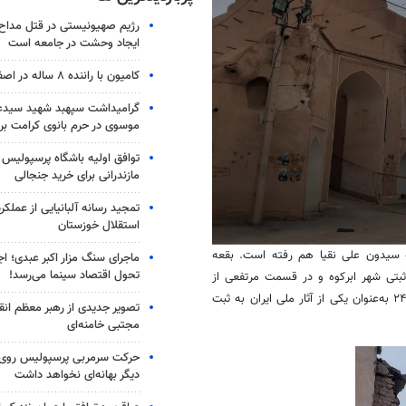
رژیم صهیونیستی در قتل مداح 
ایجاد وحشت در جامعه است
کامیون با راننده ۸ ساله در اصفهان توقیف شد
گرامیداشت سپهبد شهید سیدعب
موسوی در حرم بانوی کرامت برگ
توافق اولیه باشگاه پرسپولیس 
مازندرانی برای خرید جنجالی
تمجید رسانه آلبانیایی از عملکر
استقلال خوزستان
0
ه
سیدون
علی
نقیا
هم رفته است. بقعه
ماجرای سنگ مزار اکبر عبدی؛ ا
seconds
تحول اقتصاد سینما می‌رسد!
ثبتی
شهر ابرکوه و در قسمت مرتفعی از
of
38
به‌عنوان یکی از آثار ملی ایران به ثبت
seconds
Volume
تصویر جدیدی از رهبر معظم انق
90%
مجتبی خامنه‌ای
حرکت سرمربی پرسپولیس روی لبه
دیگر بهانه‌ای نخواهد داشت