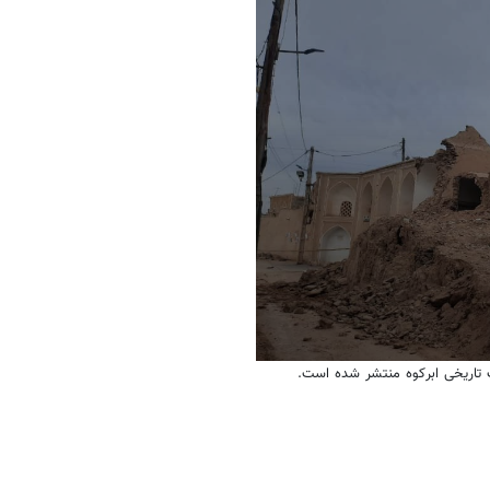
0
 تاریخی ابرکوه منتشر شده است.
seconds
of
27
seconds
Volume
90%