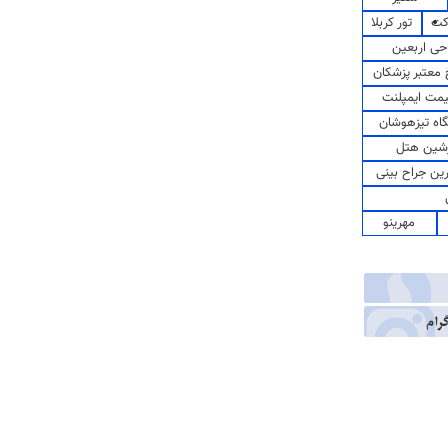
کت
تور کربلا
حی اربعین
معتبر پزشکان
مت ایمپلنت
اه تیزهوشان
شین هتل
رین جراح بینی
مهرینو