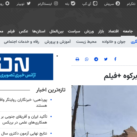
تلگرام
سروش
آی گپ
بله
اینستاگرام
توییتر
روبی
جامعه
اقتصاد
بازار
ورزش
سیاست
بین‌الملل
استان‌ها
عکس
فیلم
مج
گری
جوان و خانواده
محیط زیست
آموزش و پرورش
رفاه و خدمات اجتماعی
رکوه +فیلم
تازه‌ترین اخبار
پورذهبی: خبرنگاران روایتگر وا
هستند
تأکید ایران و آفریقای جنوبی بر
همکاری‌های علمی در بریکس