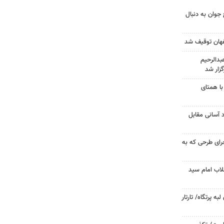
جوان به دنبال
دالرحیم
زار شد
با همتای
د آسانی مقابل
جرای طرحی که به
لاب امام سید
 پرتگاه/ تارتار