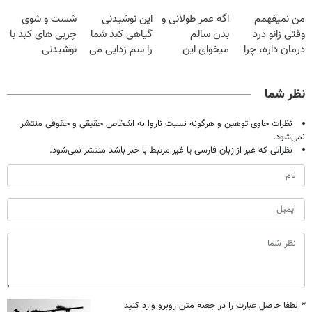
بکش!
گیاهی
تخفیف بخر!
من نمیفهمم
اگه عمر طولانی و
این نوشیدنی
شست و شوی
وقتی زانو درد
بدن سالم
گیاهی کبد شما
چربی های کبد با
درمان داره، چرا
میخوای این
را سم زدایی می
نوشیدنی
دردش رو داری
نوشیدنی رو با
کند (با ضمانت
گیاهی(55%تخفیف)
تحمل میکنی؟❗
تخفیف بخر
مرجوعی)
نظر شما
نظرات حاوی توهین و هرگونه نسبت ناروا به اشخاص حقیقی و حقوقی منتشر
نمی‌شود.
نظراتی که غیر از زبان فارسی یا غیر مرتبط با خبر باشد منتشر نمی‌شود.
*
لطفا حاصل عبارت را در جعبه متن روبرو وارد کنید