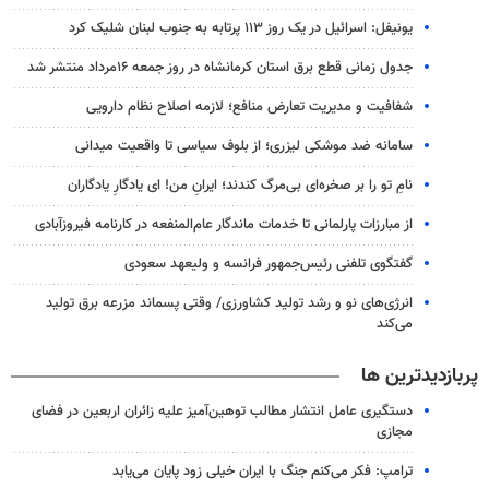
یونیفل: اسرائیل در یک روز ۱۱۳ پرتابه به جنوب لبنان شلیک کرد
جدول زمانی قطع برق استان کرمانشاه در روز جمعه ۱۶مرداد منتشر شد
شفافیت و مدیریت تعارض منافع؛ لازمه اصلاح نظام دارویی
سامانه ضد موشکی لیزری؛ از بلوف سیاسی تا واقعیت میدانی
نامِ تو را بر صخره‌ای بی‌مرگ کندند؛ ایرانِ من! ای یادگارِ یادگاران
از مبارزات پارلمانی تا خدمات ماندگار عام‌المنفعه در کارنامه فیروزآبادی
گفتگوی تلفنی رئیس‌جمهور فرانسه و ولیعهد سعودی
انرژی‌های نو و رشد تولید کشاورزی/ وقتی پسماند مزرعه‌ برق تولید
می‌کند
پربازدیدترین ها
دستگیری عامل انتشار مطالب توهین‌آمیز علیه زائران اربعین در فضای
مجازی
ترامپ: فکر می‌کنم جنگ با ایران خیلی زود پایان می‌یابد