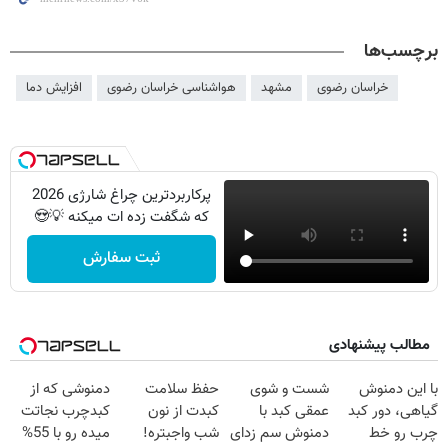
برچسب‌ها
خراسان رضوی
مشهد
هواشناسی خراسان‌ رضوی
افزایش دما
پرکاربردترین چراغ شارژی 2026
که شگفت زده ات میکنه 💡😍
ثبت سفارش
مطالب پیشنهادی
با این دمنوش
شست و شوی
حفظ سلامت
دمنوشی که از
گیاهی، دور کبد
عمقی کبد با
کبدت از نون
کبدچرب نجاتت
چرب رو خط
دمنوش سم زدای
شب واجبتره!
میده رو با 55%