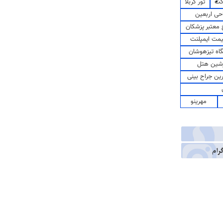
کت
تور کربلا
حی اربعین
معتبر پزشکان
مت ایمپلنت
اه تیزهوشان
شین هتل
رین جراح بینی
مهرینو