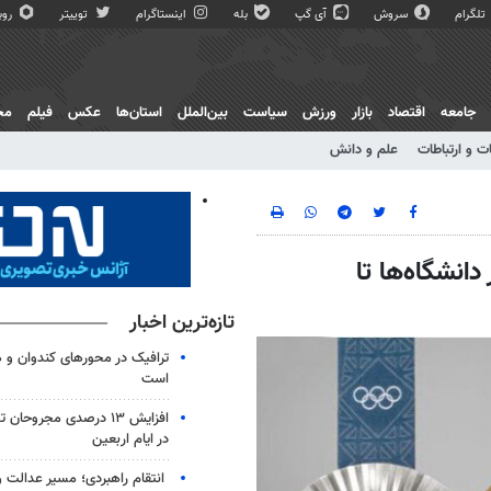
تلگرام
سروش
آی گپ
بله
اینستاگرام
توییتر
روبی
جامعه
اقتصاد
بازار
ورزش
سیاست
بین‌الملل
استان‌ها
عکس
فیلم
مج
ت و ارتباطات
علم و دانش
انشگاه‌ها تا
تازه‌ترین اخبار
ترافیک در محورهای کندوان و 
است
افزایش ۱۳ درصدی مجروحان
در ایام اربعین
انتقام راهبردی؛ مسیر عدالت و