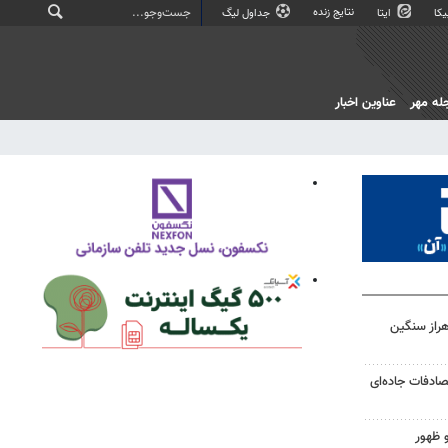
نتایج زنده
کا
ایتا
جداول لیگ
له مهر
عناوین اخبار
هراز سنگین
 تصادفات جاده‌ای
 ظهور