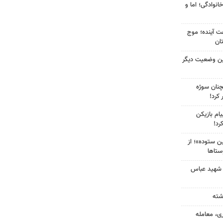
انوادگی؛ اما و
 کشور در ۷۲ ساعت آینده؛ موج
ین وضعیت دیگر
چنان سوژه
کرد!
ام بازیکن
رد!
 ستوده»؛ از
ستاها
 شهید عباس
ی، معامله