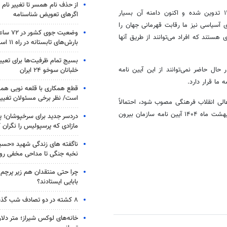
از حذف نام همسر تا تغییر نام خ
وی ادامه داد: آیین نامه پذیرش قهرمانان ورزشی در دانشگاه‌ها سال ۱۳۶۸ تدوین شده و اکنون دامنه آن بسیار
اگرهای تعویض شناسنامه
 آسیاسی نیز ما رقابت قهرمانی جهان را
وضعیت جوی
 هستند که افراد می‌توانند از طریق آنها
بارش‌های تابستانه در راه ۱۱ استان
بسیج تمام ظرفیت‌ها برای تعی
حال حاضر نمی‌توانند از این آیین نامه
خلبانان سوخو ۲۴ ایران
 ما قرار دارد.
قطع همکاری با قلعه نویی هم
است/ نظر برخی مسئولان تغییر 
الی انقلاب فرهنگی مصوب شود، احتمالاً
یبهشت ماه
۱۴۰۴
آیین نامه سازمان بیرون
دردسر جدید برای سرخپوشان؛ پی
مازادی که پرسپولیس را نگران ک
ناگفته های زندگی شهید «حسین
نخبه جنگی تا مداحی مخفی رو
چرا حتی منتقدان هم زیر پرچم
بابایی ایستادند؟
۸ کشته در دو تصادف شب گذشته
خانه‌های لوکس شیراز؛ متر دلار