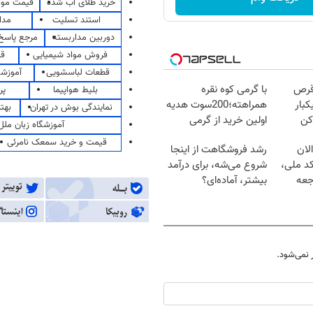
خرید طلای آب شده
قیمت مو
استند تسلیت
مدا
دوربین مداربسته
مرجع پاسخ 
فروش مواد شیمیایی
قی
قطعات لباسشویی
آموزشگ
قرص
با گرمی کوه نقره
بلیط هواپیما
پر
کبار
همراهته؛200سوت هدیه
نمایندگی بوش در تهران
بهت
کن
اولین خرید از گرمی
آموزشگاه زبان ملل
قیمت و خرید سمعک نامرئی
لان
رشد فروشگاهت از اینجا
کد ملی،
شروع می‌شه، برای درآمد
جعه
بیشتر، آماده‌ای؟
نمی‌شود.