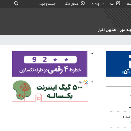
نتایج زنده
کا
ایتا
جداول لیگ
له مهر
عناوین اخبار
ن
صد و