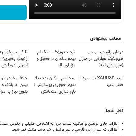
مطالب پیشنهادی
درمان زانو درد، بدون
فرصت ویژه‼️ استخدام
تا کی می‌خوای 
هیچگونه عوارض در منزل
بیمه سامان با حقوق و
زانودرد بخوری؟ ی
(◂پرسش‌نامه)
مزایای بالا
اصولی درمانش 
ترید XAUUSD با اسپرد از
میخوایم رایگان بهت یاد
خلافی خودروتو ا
صفر پیپ
بدیم چجوری پولدارشی!
ببین، با پلاک و 
باور نداری امتحانش
بدون نیاز به مرا
مجانیه
حضوری
نظر شما
نظرات حاوی توهین و هرگونه نسبت ناروا به اشخاص حقیقی و حقوقی منتشر 
نظراتی که غیر از زبان فارسی یا غیر مرتبط با خبر باشد منتشر نمی‌شود.