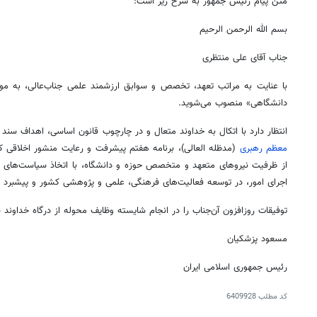
متن پیام رئیس جمهور به شرح زیر است:
بسم
الله الرحمن الرحیم
جناب آقای علی منتظری
با عنایت به مراتب تعهد، تخصص و سوابق ارزشمند علمی جناب‌عالی، به م
دانشگاهی» منصوب می‌شوید.
انتظار دارد با
اتکال
به خداوند متعال و در چارچوب قانون اساسی، اهداف سند
معظم رهبری
(مدظله
العالی
)، برنامه هفتم پیشرفت و رعایت منشور اخلاقی ک
از ظرفیت نیروهای متعهد و متخصص حوزه و دانشگاه، با اتخاذ سیاست‌های
اجرای امور، در توسعه فعالیت‌های فرهنگی، علمی و پژوهشی کشور و پیشبرد ا
توفیقات روزافزون آن‌جناب را در انجام شایسته وظایف محوله از درگاه خداوند 
مسعود پزشکیان
رئیس جمهوری اسلامی ایران
کد مطلب
6409928