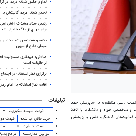
تداوم حضور شبانه مردم در گرگ
تجمع شبانه مردم گالیکش به شب ۱۶۰
رئیس ستاد مشترک ارتش آمریکا
برای خروج از جنگ با ایران شد
یکصدو شصتمین شب حضور مرد
میدان دفاع از میهن
صادقی: خبرنگاری مسئولیت اخل
از حقیقت است
برگزاری نماز استغاثه در اجتماع 
.
اقامه نماز استغاثه به امام زم
تبلیغات
صاب «علی منتظری» به سرپرستی جهاد
هد و متخصص حوزه و دانشگاه، با اتخاذ
قیمت شیشه سکوریت
 فعالیت‌های فرهنگی، علمی و پژوهشی
خرید طلای آب شده
قیمت مو
استند تسلیت
مدا
دوربین مداربسته
مرجع پاسخ 