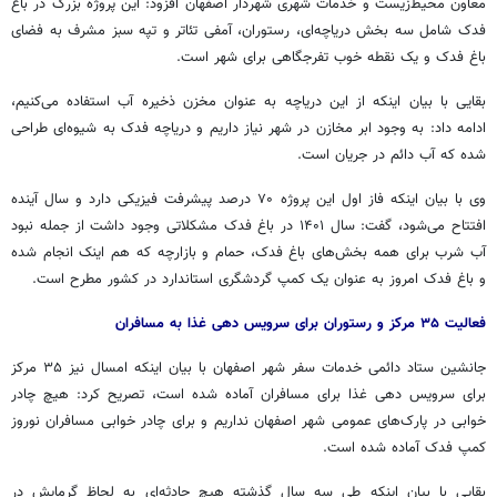
معاون محیط‌زیست و خدمات شهری شهردار اصفهان افزود: این پروژه بزرگ در باغ
فدک شامل سه بخش دریاچه‌ای، رستوران،
آمفی
تئاتر و تپه سبز مشرف به فضای
باغ فدک و یک نقطه خوب تفرجگاهی برای شهر است.
بقایی با بیان اینکه از این دریاچه به عنوان مخزن ذخیره آب استفاده می‌کنیم،
ادامه داد: به وجود ابر مخازن در شهر نیاز داریم و دریاچه فدک به شیوه‌ای طراحی
شده که آب دائم در جریان است.
وی با بیان اینکه فاز اول این پروژه ۷۰ درصد پیشرفت فیزیکی دارد و سال آینده
افتتاح می‌شود، گفت: سال ۱۴۰۱ در باغ فدک مشکلاتی وجود داشت از جمله نبود
آب شرب برای همه بخش‌های باغ فدک، حمام و بازارچه که هم اینک انجام شده
و
باغ
فدک امروز به عنوان یک کمپ گردشگری استاندارد در کشور مطرح است.
فعالیت ۳۵ مرکز و رستوران برای سرویس دهی غذا به مسافران
جانشین ستاد دائمی خدمات سفر شهر اصفهان با بیان اینکه امسال نیز ۳۵ مرکز
برای سرویس دهی غذا برای مسافران آماده شده است، تصریح کرد: هیچ چادر
خوابی در پارک‌های عمومی شهر اصفهان نداریم و برای چادر خوابی مسافران نوروز
کمپ فدک آماده شده است.
بقایی با بیان اینکه طی سه سال گذشته هیچ حادثه‌ای به لحاظ گرمایش در