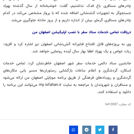
چادرهای مسافری باغ فدک نداشتیم، گفت: خوشبختانه از سال گذشته پهپاد
جستجوگر به تجهیزات
آتشنشانی
اضافه شده که با پرواز مشخص می‌کند در کدام
چادرهای مسافری گرمای بیش از اندازه داریم و از بروز حادثه جلوگیری می‌شد.
دریافت تمامی خدمات ستاد سفر با نصب اپلیکیشن اصفهان من
وی به پروژه‌های قابل افتتاح
فناورانه
آتش‌نشانی اصفهان نیز اشاره کرد و افزود:
ربات غواص و یک پهپاد اطفا بهار سال آینده رونمایی خواهد شد.
جانشین ستاد دائمی خدمات سفر شهر اصفهان خاطرنشان کرد: تمامی خدمات
اسکان، گردشگری و اعلام ساعات بازگشایی رستوران‌ها مسیر
یابی
مکان‌های
گردشگری و رویدادهای فرهنگی از طریق برنامه موبایلی اصفهان من ارائه می‌شود
و مسافران و شهروندان با مراجعه به سایت my.isfahan.ir می‌توانند این برنامه را
دانلود و استفاده کنند.
کد مطلب
6410087