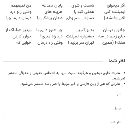
اگر میخوای
شست و شوی
پایان دغدغه
من نمیفهمم
ایمپلنت کنی
عمقی کبد با
هزینه های
وقتی زانو درد
الان وقتشه |
دمنوش سم زدای
دندان پزشکی با
درمان داره، چرا
فقط با ۲۵
گیاهی
پک سفید کننده
دردش رو داری
جادوی درمان
به بزرگترین
چرا هنوز داری با
ویدیو هولناک از
میلیون تومان!!!
خانگی
تحمل میکنی؟❗
جای زخم در سه
جشنواره ایمپلنت
درد راه میری؟
جوان کارتن
هفته! (همین
تهران سر بزنید !
وقتی راه درمان
خوابی که
حالا رایگان
| فقط ۲۵
جلو پاته!
میلیاردر شد.
صحبت کنید)
میلیون !
آموزش رایگان
نظر شما
نظرات حاوی توهین و هرگونه نسبت ناروا به اشخاص حقیقی و حقوقی منتشر
نمی‌شود.
نظراتی که غیر از زبان فارسی یا غیر مرتبط با خبر باشد منتشر نمی‌شود.