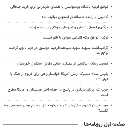
توافق اولیه باشگاه پرسپولیس با همتای مازندرانی برای خرید جنجالی
کامیون با راننده ۸ ساله در اصفهان توقیف شد
درگیری اعضای داعش و نیروهای جولانی در سیده زینب
ترکیه: توافق مکه ائتلافی موازی با ناتو نیست
گرامیداشت سپهبد شهید سیدعبدالرحیم موسوی در حرم بانوی کرامت
برگزار شد
تمجید رسانه آلبانیایی از عملکرد آسانی مقابل استقلال خوزستان
رئیس ستاد مشترک ارتش آمریکا خواستار راهی برای خروج از جنگ با
ایران شد
حزب الله عراق: بازنگری در پاسخ به حمله اخیر عربستان و آمریکا مطرح
است
موسیقی در ترازوی حق/رهبر شهید درباره حلال و حرام بودن موسیقی چه
گفتند؟
صفحه اول روزنامه‌ها