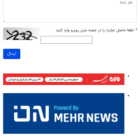
*
لطفا حاصل عبارت را در جعبه متن روبرو وارد کنید
ارسال