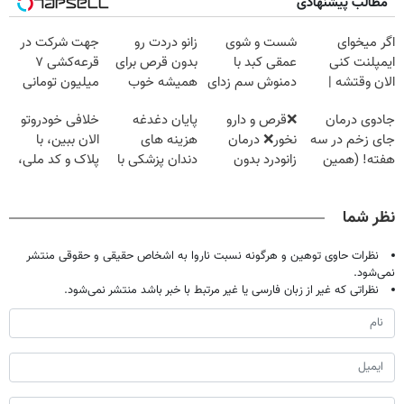
مطالب پیشنهادی
اگر میخوای
شست و شوی
زانو دردت رو
جهت شرکت در
ایمپلنت کنی
عمقی کبد با
بدون قرص برای
قرعه‌کشی ۷
الان وقتشه |
دمنوش سم زدای
همیشه خوب
میلیون تومانی
فقط با ۲۵
گیاهی
کن! (قدم اول،
وارد شوید
جادوی درمان
❌قرص‌ و دارو
پایان دغدغه
خلافی خودروتو
میلیون تومان!!!
پرسش‌نامه)
جای زخم در سه
نخور❌ درمان
هزینه های
الان ببین، با
هفته! (همین
زانودرد بدون
دندان پزشکی با
پلاک و کد ملی،
حالا رایگان
قرص
پک سفید کننده
بدون نیاز به
صحبت کنید)
خانگی
مراجعه حضوری
نظر شما
نظرات حاوی توهین و هرگونه نسبت ناروا به اشخاص حقیقی و حقوقی منتشر
نمی‌شود.
نظراتی که غیر از زبان فارسی یا غیر مرتبط با خبر باشد منتشر نمی‌شود.