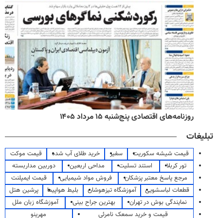
روزنامه‌های اقتصادی پنج‌شنبه ۱۵ مرداد ۱۴۰۵
تبلیغات
قیمت شیشه سکوریت
سفیر
خرید طلای آب شده
قیمت موکت
تور کربلا
استند تسلیت
مداحی اربعین
دوربین مداربسته
مرجع پاسخ معتبر پزشکان
فروش مواد شیمیایی
قیمت ایمپلنت
قطعات لباسشویی
آموزشگاه تیزهوشان
بلیط هواپیما
پرشین هتل
نمایندگی بوش در تهران
بهترین جراح بینی
آموزشگاه زبان ملل
قیمت و خرید سمعک نامرئی
مهرینو