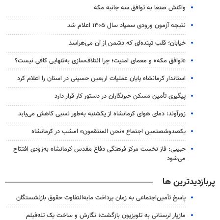
واکنش صنعا به توافق سه جانبه مکه
نتیجه آزمون ورودی سمپاد سال ۱۴۰۵ اعلام شد
خیابان؛ قلب تپنده‌ای که دشمن از آن می‌هراسد
«توافق مکه» و معمای امنیت؛ چرا ائتلاف‌سازی به‌تنهایی کافی نیست؟
استاندار کرمانشاه پایان عملیات اربعین حسینی در استان را اعلام کرد
پیگیری تأمین مسکن خبرنگاران در دستور کار قرار دارد
زورآوند: دمای هوای کرمانشاه از یکشنبه به‌طور نسبی کاهش می‌یابد
یکصدوشصتمین اجتماع «نحن المنتقمون» امشب در کرمانشاه
حبیبی: فاز نخست مرکز فرهنگی دفاع مقدس کرمانشاه به‌زودی افتتاح
می‌شود
پربازدیدترین ها
پاسخ تأمین‌اجتماعی به زمان پرداخت مابه‌التفاوت حقوق بازنشستگان
مازیار لرستانی به تلویزیون بازگشت؛ نگارش و ساخت یک تله‌فیلم