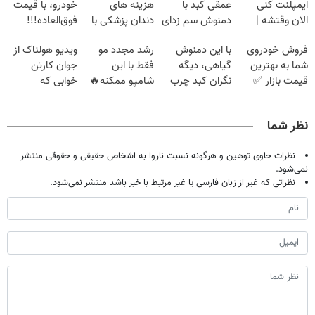
ایمپلنت کنی
عمقی کبد با
هزینه های
خودرو، با قیمت
الان وقتشه |
دمنوش سم زدای
دندان پزشکی با
فوق‌العاده!!!
فقط با ۲۵
گیاهی
پک سفید کننده
فروش خودروی
با این دمنوش
رشد مجدد مو
ویدیو هولناک از
میلیون تومان!!!
خانگی
شما به بهترین
گیاهی، دیگه
فقط با این
جوان کارتن
قیمت بازار ✅
نگران کبد چرب
شامپو ممکنه🔥
خوابی که
نباش!
(تخفیف ویژه
میلیاردر شد.
جام جهانی)
آموزش رایگان
نظر شما
نظرات حاوی توهین و هرگونه نسبت ناروا به اشخاص حقیقی و حقوقی منتشر
نمی‌شود.
نظراتی که غیر از زبان فارسی یا غیر مرتبط با خبر باشد منتشر نمی‌شود.