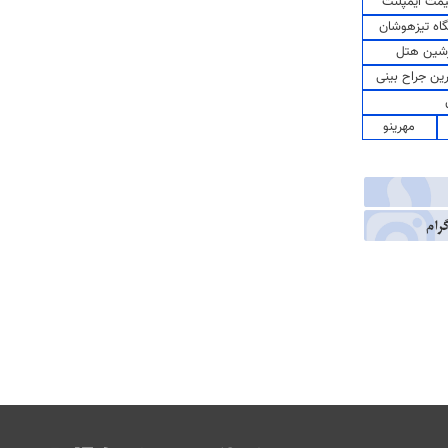
مت ایمپلنت
اه تیزهوشان
شین هتل
رین جراح بینی
مهرینو