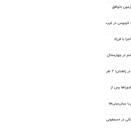
مون «توافق
 برخورد اتوبوس در غرب
ا با فرزاد
ام در چهارمحال
حمله مسلحانه به قهوه‌خانه‌ای در زاهدان؛ ۲ نفر
شوراها پس از
؛ پیش‌بینی‌ها
کمالی در «سمفونی