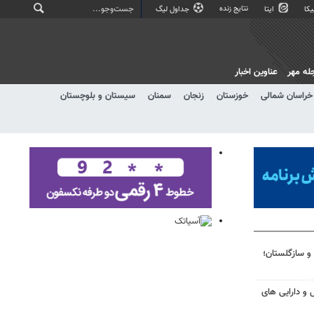
نتایج زنده
کا
ایتا
جداول لیگ
له مهر
عناوین اخبار
خراسان شمالی
خوزستان
زنجان
سمنان
سیستان و بلوچستان
و سازگلستان؛
و دارایی های