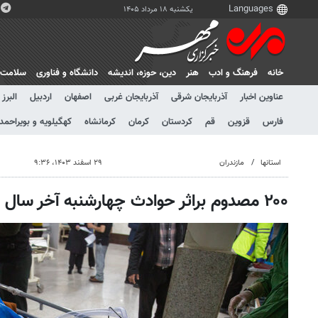
یکشنبه ۱۸ مرداد ۱۴۰۵
خانه
فرهنگ و ادب
هنر
دين، حوزه، انديشه
دانشگاه و فناوری
سلامت
عناوین اخبار
آذربایجان شرقی
آذربایجان غربی
اصفهان
اردبیل
البرز
فارس
قزوین
قم
کردستان
کرمان
کرمانشاه
کهگیلویه و بویراحمد
استانها
مازندران
۲۹ اسفند ۱۴۰۳، ۹:۳۶
۲۰۰ مصدوم براثر حوادث چهارشنبه آخر سال در مازندران