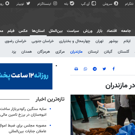
تلگرام
سروش
آی گپ
بله
اینستاگرام
توییتر
روبی
جامعه
اقتصاد
بازار
ورزش
سیاست
بین‌الملل
استان‌ها
عکس
فیلم
مج
ایلام
بوشهر
تهران
چهارمحال و بختیاری
خراسان جنوبی
خراسان رضوی
گلستان
گیلان
لرستان
مازندران
مرکزی
هرمزگان
همدان
یزد
تازه‌ترین اخبار
سایه سنگین رکودبربازار ساخت 
انبوه‌سازان در برزخ تامین مالی
مصوبه مجلس برای ضبط اموال 
عاملان جنایات بین‌المللی