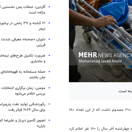
گاردین: حملات یمن نخستین آز
مکه» است
۲۱ کشته و ۳۷ زخمی در
نیجر
داوران «صحنه» معرفی شدند؛ اجر
فرزین
ضرورت تکمیل طرح‌های نیمه‌تم
و بختیاری
جان باختند
مومنی: زمان برگزاری انتخابات 
بررسی اعلام می‌شود
رکوردشکنی تولید نفت پتروبراس
برای سال ۲۰۲۶ فراتر رفت
، حوادث چهارشنبه آخر سال در استان مازندران بیش از ۲۰۰ مصدوم داشت که از این تعداد ۱۸۰
تصویر کامبیز دیرباز و علیرضا 
باران»
یحیی صالح طبری رئیس اورژانس مازندران در گفتگو با خبرنگار مهر آمار حوادث چهارشنبه آخر سال را ۱۸۰ نفر اعلام کرد