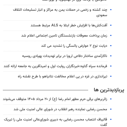
چند کشته و زخمی در حملات یمن به مراکز و انبار تسلیحات ائتلاف
سعودی
آفت‌کش‌ها با افزایش خطر ابتلا به ALS مرتبط هستند
زمان پرداخت معوقات بازنشستگان تامین اجتماعی اعلام شد
دیابت نوع ۲ عوارض یائسگی را تشدید می کند
ناکارآمدی ساختار دفاعی اروپا در برابر تهدیدات پهپادی روسیه
فرمانده سپاه گناوه:خبرنگاران روایت اول و امیدآفرین به جامعه ارائه کنند
تیراندازی در غزه در پی اعلام مخالفت نتانیاهو با طرح نقشه راه
پربازدیدترین ها
زائربرهای برقی حرم مطهر امام رضا (ع) از ۲۰ مرداد ۱۴۰۵ متوقف می‌شوند
محسن رضایی نماینده رهبر انقلاب در شورای عالی امنیت ملی شد
قالیباف انتصاب محسن رضایی به دبیری شورای‌عالی امنیت ملی را تبریک
گفت