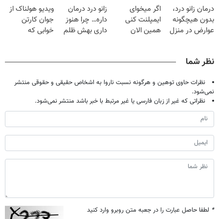
درمان زانو درد،
اگر میخوای
زانو درد درمان
ویدیو هولناک از
تحمل میکنی؟❗
خانگی
◗پرسش‌نامه◖
بدون هیچگونه
ایمپلنت کنی
داره… چرا هنوز
جوان کارتن
عوارض در منزل
همین الان
داری بهش ظلم
خوابی که
(◂پرسش‌نامه)
وقتشه | فقط با
می‌کنی؟
میلیاردر شد.
۲۵ میلیون
آموزش رایگان
نظر شما
تومان!!!
نظرات حاوی توهین و هرگونه نسبت ناروا به اشخاص حقیقی و حقوقی منتشر
نمی‌شود.
نظراتی که غیر از زبان فارسی یا غیر مرتبط با خبر باشد منتشر نمی‌شود.
*
لطفا حاصل عبارت را در جعبه متن روبرو وارد کنید