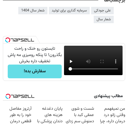
برچسب‌ها
علی جودکی
سرمایه گذاری برای تولید
شعار سال 1404
شعار سال
تابستون رو خنک و راحت
بگذرون! تا پنکه رومیزی مه پاش
تخفیف داره بخرش
سفارش بده!
مطالب پیشنهادی
من نمیفهمم
شست و شوی
پایان دغدغه
آرتروز مفاصل
وقتی زانو درد
عمقی کبد با
هزینه های
خود را به طور
درمان داره، چرا
دمنوش سم زدای
دندان پزشکی با
قطعی درمان
دردش رو داری
گیاهی
پک سفید کننده
کنید!