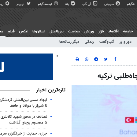
تلگرام
سروش
آی گپ
بله
اینستاگرام
توییتر
روبی
جامعه
اقتصاد
بازار
ورزش
سیاست
بین‌الملل
استان‌ها
عکس
فیلم
مج
دور و بر
گپ‌و‌گفت
زندگی
دیگر رسانه‌ها
اه‌طلبی ترکیه
تازه‌ترین اخبار
ایجاد مسیر بین‌المللی گردشگری
تا شیراز با مولانا و حافظ
۵ مصدوم برجای گذاشت
جراره: حمایت از خبرنگاران سرما