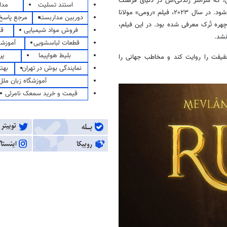
لخی، که سراسر زندگی‌اش در دنیای فرهنگ
استند تسلیت
مدا
ایرانی سپری شد، امروز بیش از آنکه در ایران شناخته شود، در ترکیه تبلیغ می‌شود. در سال ۲۰۲۳، فیلم «رومی» مولانا
دوربین مداربسته
مرجع پاسخ 
چهره تُرک معرفی شده بود. در این فیلم،
فروش مواد شیمیایی
قی
نشد.
قطعات لباسشویی
آموزشگ
بلیط هواپیما
پر
د حقیقت را روایت کند و مخاطب جهانی را
نمایندگی بوش در تهران
بهت
آموزشگاه زبان ملل
قیمت و خرید سمعک نامرئی