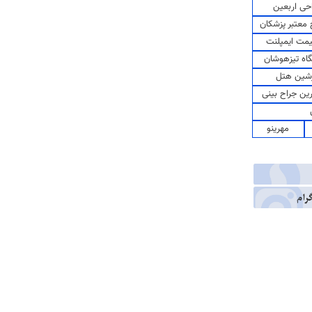
حی اربعین
معتبر پزشکان
مت ایمپلنت
اه تیزهوشان
شین هتل
رین جراح بینی
مهرینو