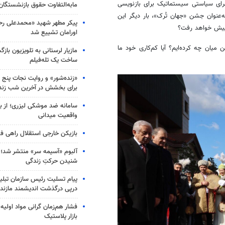
جرای سیاستی سیستماتیک برای بازنویسی
مابه‌التفاوت حقوق بازنشستگان
‌عنوان جشن «جهان تُرک»، بار دیگر این
پیکر مطهر شهید «محمدعلی رحیم
ا پیش خواهد رفت؟
اورامان تشییع شد
یان چه کرده‌ایم؟ آیا کم‌کاری خود ما
مازیار لرستانی به تلویزیون با
ساخت یک تله‌فیلم
«زنده‌شور» و روایت نجات پنج 
برای بخشش در آخرین شب زند
سامانه ضد موشکی لیزری؛ از ب
واقعیت میدانی
بازیکن خارجی استقلال راهی فو
آلبوم «آسیمه سر» منتشر شد؛
شنیدن حرکتِ زندگی
پیام تسلیت رئیس سازمان تبلی
درپی درگذشت اندیشمند مازندر
فشار هم‌زمان گرانی مواد اولیه 
بازار پلاستیک