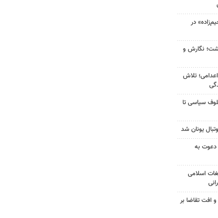
‌زاده» در
زگشت؛ نگارش و
اعدامی؛ تلاش
گی
لوف سیاسی تا
تبال یونان شد
 دعوت به
غات اسلامی
انی
و افت تقاضا بر