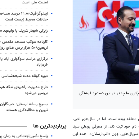
امنیت ملی است
اینفوگرافیک؛۲۱.۸ در
حفاظت محیط زیست است
رایزنی شهباز شریف با ولیعهد 
کارنامه موکب مسجد مقدس جم
اربعین/۵۰ هزار پرس غذای روزانه
برگزاری مراسم سوگواری ایام پا
خرم‌آباد
دوره کوتاه مدت شیعه‌شناسی بر
طرح مدیریت راهبردی تنگه هر
بررسی می‌شود
کم‌کاری ما چقدر در این دستبرد فرهنگی
بسیج رسانه لرستان: خبرنگاران
تبیین و مطالبه‌گری هستند
منطقه بوده است. اما در سال‌های اخیر،
پربازدیدترین ها
نام خود ثبت کند. از معرفی بوعلی سینا
 سریال‌هایی چون «آلپ‌ارسلان»، همه این
پاسخ تأمین‌اجتماعی به زمان پ