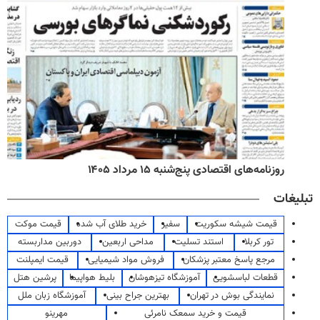
روزنامه‌های اقتصادی پنج‌شنبه ۱۵ مرداد ۱۴۰۵
تبلیغات
قیمت شیشه سکوریت
سفیر
خرید طلای آب شده
قیمت موکت
تور کربلا
استند تسلیت
مداحی اربعین
دوربین مداربسته
مرجع پاسخ معتبر پزشکان
فروش مواد شیمیایی
قیمت ایمپلنت
قطعات لباسشویی
آموزشگاه تیزهوشان
بلیط هواپیما
پرشین هتل
نمایندگی بوش در تهران
بهترین جراح بینی
آموزشگاه زبان ملل
قیمت و خرید سمعک نامرئی
مهرینو