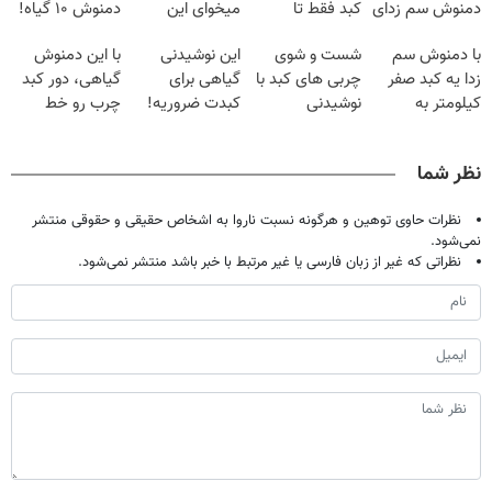
دمنوش سم زدای
کبد فقط تا
میخوای این
دمنوش ۱۰ گیاه!
گیاهی
امشب
نوشیدنی رو با
(۵۵% تخفیف)
با دمنوش سم
شست و شوی
این نوشیدنی
با این دمنوش
تخفیف بخر
زدا یه کبد صفر
چربی های کبد با
گیاهی برای
گیاهی، دور کبد
کیلومتر به
نوشیدنی
کبدت ضروریه!
چرب رو خط
خودت هدیه بده
گیاهی(55%تخفیف)
دارای سیب
بکش!
سلامت
نظر شما
نظرات حاوی توهین و هرگونه نسبت ناروا به اشخاص حقیقی و حقوقی منتشر
نمی‌شود.
نظراتی که غیر از زبان فارسی یا غیر مرتبط با خبر باشد منتشر نمی‌شود.