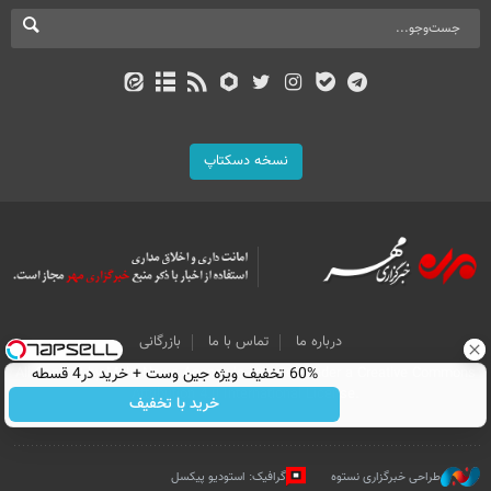
نسخه دسکتاپ
درباره ما
تماس با ما
بازرگانی
60% تخفیف ویژه جین وست + خرید در4 قسطه
All Content by Mehr News Agency is licensed under a Creative Commons
Attribution 4.0 International License.
خرید با تخفیف
طراحی خبرگزاری نستوه
گرافیک: استودیو پیکسل