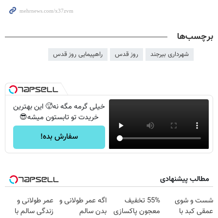
برچسب‌ها
شهرداری بیرجند
روز قدس
راهپیمایی روز قدس
خیلی گرمه مگه نه🥵 این بهترین
خریدت تو تابستون میشه😎
سفارش بده!
مطالب پیشنهادی
شست و شوی
55% تخفیف
اگه عمر طولانی و
عمر طولانی و
عمقی کبد با
معجون پاکسازی
بدن سالم
زندگی سالم با