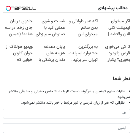
مطالب پیشنهادی
اگر میخوای
اگه عمر طولانی و
شست و شوی
جادوی درمان
ایمپلنت کنی
بدن سالم
عمقی کبد با
جای زخم در سه
الان وقتشه |
میخوای این
دمنوش سم زدای
هفته! (همین
فقط با ۲۵
نوشیدنی رو با
گیاهی
حالا رایگان
تا کی می‌خوای
به بزرگترین
پایان دغدغه
ویدیو هولناک از
میلیون تومان!!!
تخفیف بخر
صحبت کنید)
قرص زانودرد
جشنواره ایمپلنت
هزینه های
جوان کارتن
بخوری؟ یکبار
تهران سر بزنید !
دندان پزشکی با
خوابی که
اصولی درمانش
| فقط ۲۵
پک سفید کننده
میلیاردر شد.
کن
میلیون !
خانگی
آموزش رایگان
نظر شما
نظرات حاوی توهین و هرگونه نسبت ناروا به اشخاص حقیقی و حقوقی منتشر
نمی‌شود.
نظراتی که غیر از زبان فارسی یا غیر مرتبط با خبر باشد منتشر نمی‌شود.