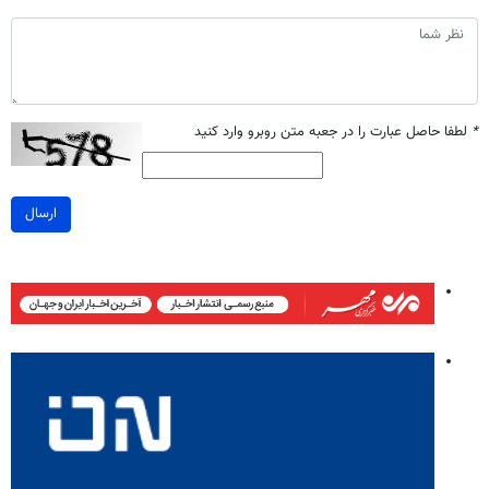
*
لطفا حاصل عبارت را در جعبه متن روبرو وارد کنید
ارسال