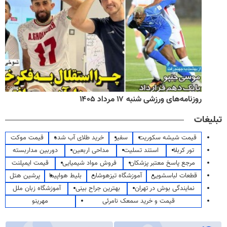
روزنامه‌های ورزشی شنبه ۱۷ مرداد ۱۴۰۵
تبلیغات
قیمت شیشه سکوریت
سفیر
خرید طلای آب شده
قیمت موکت
تور کربلا
استند تسلیت
مداحی اربعین
دوربین مداربسته
مرجع پاسخ معتبر پزشکان
فروش مواد شیمیایی
قیمت ایمپلنت
قطعات لباسشویی
آموزشگاه تیزهوشان
بلیط هواپیما
پرشین هتل
نمایندگی بوش در تهران
بهترین جراح بینی
آموزشگاه زبان ملل
قیمت و خرید سمعک نامرئی
مهرینو