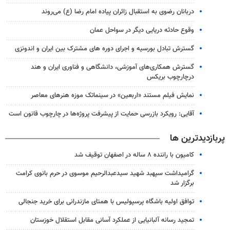
دربانان رضوی به استقبال زائران پیاده امام رضا (ع) می‌روند
وقوع حادثه دریایی دیگر در سواحل عمان
گسترش تبادل بورسیه و اجرای دوره های مشترک بین ایران و اندونزی
گسترش همکاری‌های آموزشی، دانشگاهی و فناوری ایران و هند
درچارچوب بریکس
نمایش فیلم مستند «اربعین» در سینماتک موزه هنرهای معاصر
آقایی: رویکرد بازرسی حمایت از پیشرفت پروژه‌ها در چارچوب قانون است
پربازدیدترین ها
کامیون با راننده ۸ ساله در اصفهان توقیف شد
گرامیداشت سپهبد شهید سیدعبدالرحیم موسوی در حرم بانوی کرامت
برگزار شد
توافق اولیه باشگاه پرسپولیس با همتای مازندرانی برای خرید جنجالی
تمجید رسانه آلبانیایی از عملکرد آسانی مقابل استقلال خوزستان