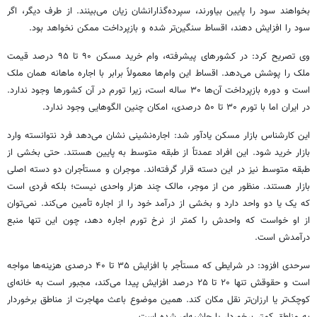
بخواهند
سود
را پایین بیاورند، سپرده‌گذارانشان زیان می‌بینند. از طرف دیگر، اگر
سود
را افزایش دهند، اقساط سنگین‌تر شده و بازپرداخت ممکن نخواهد بود.
وی تصریح کرد: در کشورهای پیشرفته، وام خرید مسکن ۹۰ تا ۹۵ درصد قیمت
ملک را پوشش می‌دهد. اقساط این وام‌ها معمولاً برابر با اجاره ماهانه همان
ملک
است و دوره بازپرداخت آن‌ها ۳۰ ساله است، زیرا تورم در آن کشورها وجود ندارد.
در ایران اما با تورم ۳۰ تا ۵۰ درصدی، امکان چنین الگوهایی وجود ندارد.
این کارشناس بازار مسکن یادآور شد: اجاره‌نشینی نشان می‌دهد فرد نتوانسته وارد
بازار خرید شود. این افراد عمدتاً از طبقه متوسط به پایین هستند. حتی بخشی از
طبقه متوسط نیز در این دسته قرار گرفته‌اند. موجران و مستأجران دو دسته اصلی
بازار هستند. منظور من از موجر، مالک چند هزار واحدی نیست؛ بلکه فردی است
که یک یا دو واحد دارد و بخشی از درآمد خود را از اجاره تأمین می‌کند. نمی‌توان
از او خواست که واحدش را کمتر از نرخ تورم اجاره دهد، چون این تنها منبع
درآمدش
است.
سرحدی افزود: در شرایطی که مستأجر با افزایش ۳۵ تا ۴۰ درصدی هزینه‌ها
مواجه
است و حقوقش تنها ۲۰ تا ۲۵ درصد افزایش پیدا می‌کند، مجبور است به خانه‌ای
کوچک‌تر یا ارزان‌تر نقل مکان کند. همین موضوع باعث مهاجرت از مناطق برخوردار