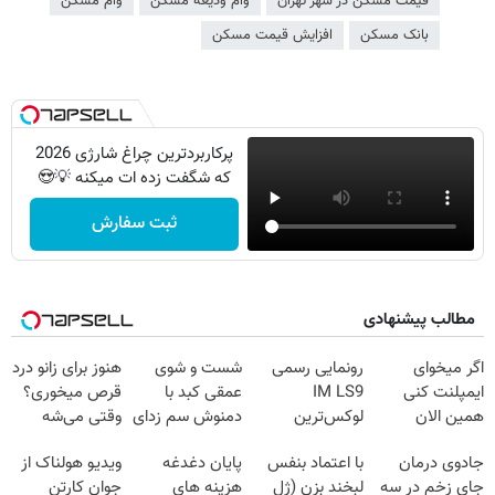
قیمت مسکن در شهر تهران
وام ودیعه مسکن
وام مسکن
بانک مسکن
افزایش قیمت مسکن
پرکاربردترین چراغ شارژی 2026
که شگفت زده ات میکنه 💡😍
ثبت سفارش
مطالب پیشنهادی
اگر میخوای
رونمایی رسمی
شست و شوی
هنوز برای زانو درد
ایمپلنت کنی
IM LS9
عمقی کبد با
قرص میخوری؟
همین الان
لوکس‌ترین
دمنوش سم زدای
وقتی می‌شه
وقتشه | فقط با
EREV در ایران
گیاهی
بدون عمل
جادوی درمان
با اعتماد بنفس
پایان دغدغه
ویدیو هولناک از
۲۵ میلیون
درمانش کرد؟؟؟؟
جای زخم در سه
لبخند بزن (ژل
هزینه های
جوان کارتن
تومان!!!