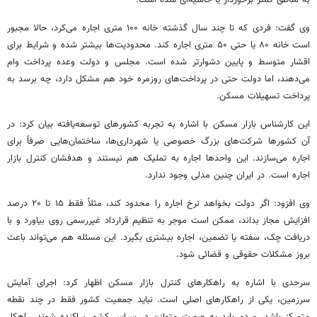
به مناطق کمتر برخوردار یا حاشیه‌ای شده است.
وی گفت: فردی که تا چند سال گذشته خانه ۱۰۰ متری اجاره می‌کرد، حالا مجبور
است خانه ۸۰ یا حتی ۵۰ متری اجاره کند. محدودیت‌ها بیشتر شده و شرایط برای
اقشار متوسط و پایین دشوارتر شده است. مجلس و دولت وعده پرداخت وام
می‌دهند، اما دولت حتی در پرداخت‌های روزمره خود هم مشکل دارد، چه برسد به
پرداخت تسهیلات مسکن.
این کارشناس بازار مسکن با اشاره به تجربه کشورهای توسعه‌یافته بیان کرد: در
آن کشورها شرکت‌های بزرگ خصوصی یا شهرداری‌ها، ساختمان‌هایی صرفاً برای
اجاره می‌سازند. این واحدها
اجاره
به تملیک هم نیستند و هدفشان
کنترل
بازار
اجاره است. در ایران چنین
مدلی
وجود ندارد.
وی افزود: اگر دولت بخواهد نرخ اجاره را محدود کند، مثلاً فقط ۱۵ تا ۲۰ درصد
افزایش مجاز بداند، ممکن است
موجر
به تنظیم قرارداد غیررسمی روی بیاورد و با
دریافت چک، سفته یا تضمین، اجاره بیشتری بگیرد. این مسئله هم می‌تواند باعث
بروز مشکلات حقوقی و قضائی شود.
سرحدی با اشاره به راهکارهای
کنترل
بازار مسکن اظهار کرد: اجرای آمایش
سرزمین، یکی از راهکارهای اصلی است. نباید جمعیت کشور فقط در چند نقطه