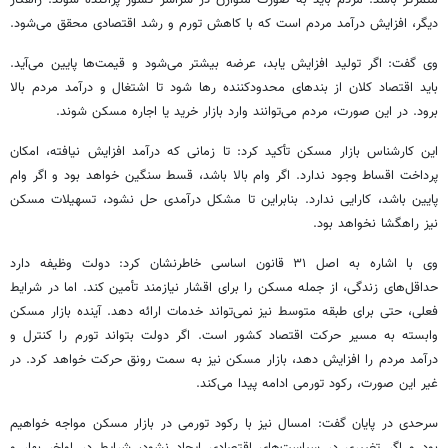
متمرکز باشد. مردم باید به صورت متوازن در سراسر کشور پراکنده شوند. راهکار
دیگر، افزایش درآمد مردم است که با کاهش تورم و رشد اقتصادی محقق می‌شود.
وی گفت: اگر تولید افزایش یابد، عرضه بیشتر می‌شود و قیمت‌ها پایین می‌آید.
باید اقتصاد کلان از بندهای محدودکننده
رها
شود تا اشتغال و درآمد مردم بالا
برود. در این صورت، مردم می‌توانند وارد بازار خرید یا اجاره مسکن شوند.
این کارشناس بازار مسکن تأکید کرد: تا زمانی که درآمد افزایش نیافته، امکان
پرداخت اقساط وجود ندارد. اگر
وام
بالا باشد، قسط سنگین خواهد بود و اگر
وام
پایین باشد، کارایی ندارد. بنابراین تا مشکل درآمدی حل نشود، تسهیلات مسکن
نیز راهگشا نخواهد بود.
وی با اشاره به اصل ۳۱ قانون اساسی خاطرنشان کرد: دولت وظیفه دارد
حداقل‌های زندگی، از جمله مسکن را برای اقشار نیازمند تأمین کند. اما در شرایط
فعلی، حتی برای طبقه متوسط نیز نمی‌تواند خدمات ارائه دهد. آینده بازار مسکن
وابسته به مسیر حرکت اقتصاد کشور است. اگر دولت بتواند تورم را
کنترل
و
درآمد مردم را افزایش دهد، بازار مسکن نیز به سمت رونق حرکت خواهد کرد. در
غیر این صورت، رکود تورمی ادامه پیدا می‌کند.
سرحدی در پایان گفت: امسال نیز با رکود تورمی در بازار مسکن
مواجه
خواهیم