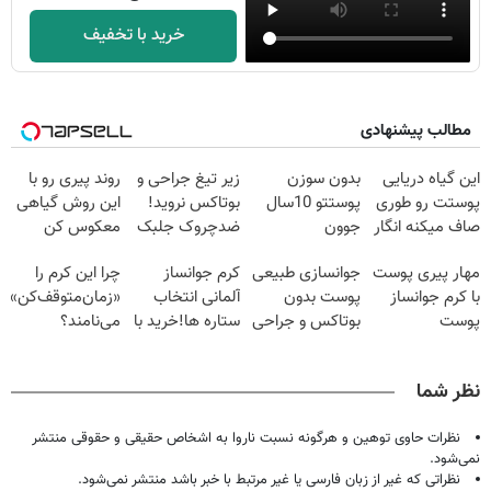
خرید با تخفیف
مطالب پیشنهادی
این گیاه دریایی
بدون سوزن
زیر تیغ جراحی و
روند پیری رو با
پوستت رو طوری
پوستتو 10سال
بوتاکس نروید!
این روش گیاهی
صاف میکنه انگار
جوون
ضدچروک جلبک
معکوس کن
20سال جوون
کن50%تخفیف
با40%تخفیف
مهار پیری پوست
جوانسازی طبیعی
کرم جوانساز
چرا این کرم را
شدی🔥
پاییزی
با کرم جوانساز
پوست بدون
آلمانی انتخاب
«زمان‌متوقف‌کن»
پوست
بوتاکس و جراحی
ستاره ها!خرید با
می‌نامند؟
آلمانی(تخفیف
😳! خرید با
تخفیف
ویژه تا امشب)
تخفیف ویژه
نظر شما
نظرات حاوی توهین و هرگونه نسبت ناروا به اشخاص حقیقی و حقوقی منتشر
نمی‌شود.
نظراتی که غیر از زبان فارسی یا غیر مرتبط با خبر باشد منتشر نمی‌شود.