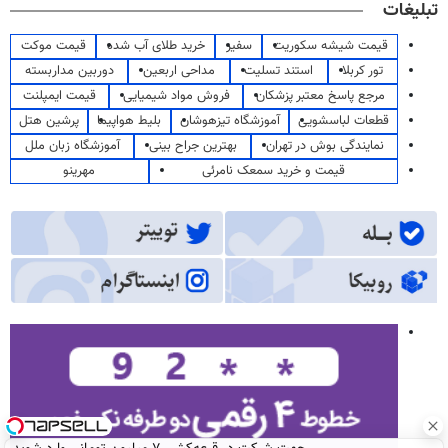
تبلیغات
قیمت شیشه سکوریت
سفیر
خرید طلای آب شده
قیمت موکت
تور کربلا
استند تسلیت
مداحی اربعین
دوربین مداربسته
مرجع پاسخ معتبر پزشکان
فروش مواد شیمیایی
قیمت ایمپلنت
قطعات لباسشویی
آموزشگاه تیزهوشان
بلیط هواپیما
پرشین هتل
نمایندگی بوش در تهران
بهترین جراح بینی
آموزشگاه زبان ملل
قیمت و خرید سمعک نامرئی
مهرینو