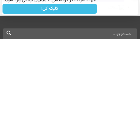
جهت شرکت در قرعه‌کشی ۷ میلیون تومانی وارد شوید
کلیک کن!
نسخه دسکتاپ
درباره ما
تماس با ما
بازرگانی
All Content by Mehr News Agency is licensed under a Creative Commons
Attribution 4.0 International License.