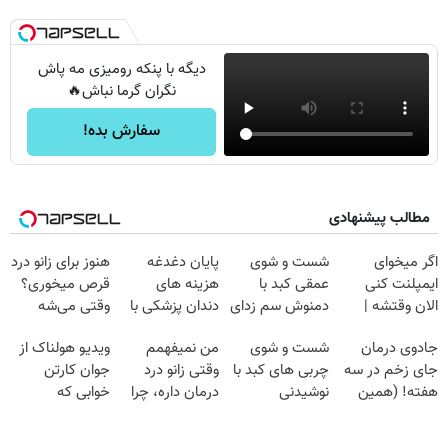
دیگه با پنکه رومیزی مه پاش
نگران گرما نباش🔥
سفارش بده!
مطالب پیشنهادی
اگر میخوای
شست و شوی
پایان دغدغه
هنوز برای زانو درد
ایمپلنت کنی
عمقی کبد با
هزینه های
قرص میخوری؟
الان وقتشه |
دمنوش سم زدای
دندان پزشکی با
وقتی می‌شه
فقط با ۲۵
گیاهی
پک سفید کننده
بدون عمل
جادوی درمان
شست و شوی
من نمیفهمم
ویدیو هولناک از
میلیون تومان!!!
خانگی
درمانش کرد؟؟؟؟
جای زخم در سه
چربی های کبد با
وقتی زانو درد
جوان کارتن
هفته! (همین
نوشیدنی
درمان داره، چرا
خوابی که
حالا رایگان
گیاهی(55%تخفیف)
دردش رو داری
میلیاردر شد.
صحبت کنید)
تحمل میکنی؟❗
آموزش رایگان