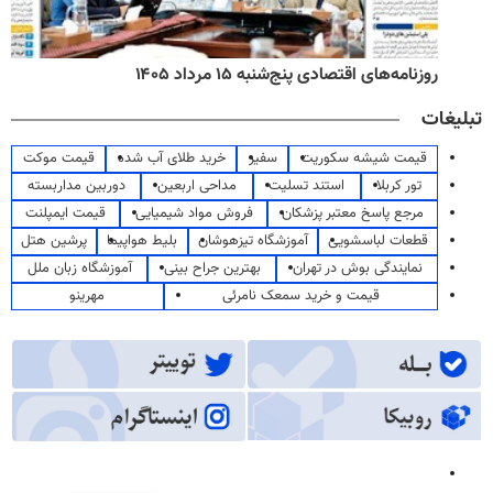
روزنامه‌های اقتصادی پنج‌شنبه ۱۵ مرداد ۱۴۰۵
تبلیغات
قیمت شیشه سکوریت
سفیر
خرید طلای آب شده
قیمت موکت
تور کربلا
استند تسلیت
مداحی اربعین
دوربین مداربسته
مرجع پاسخ معتبر پزشکان
فروش مواد شیمیایی
قیمت ایمپلنت
قطعات لباسشویی
آموزشگاه تیزهوشان
بلیط هواپیما
پرشین هتل
نمایندگی بوش در تهران
بهترین جراح بینی
آموزشگاه زبان ملل
قیمت و خرید سمعک نامرئی
مهرینو