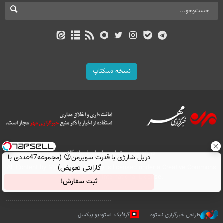
نسخه دسکتاپ
درباره ما
تماس با ما
بازرگانی
دریل شارژی با قدرت سوپرمن😉 (مجموعه47عددی با
گارانتی تعویض)
All Content by Mehr News Agency is licensed under a Creative Commons
Attribution 4.0 International License.
ثبت سفارش!
طراحی خبرگزاری نستوه
گرافیک: استودیو پیکسل