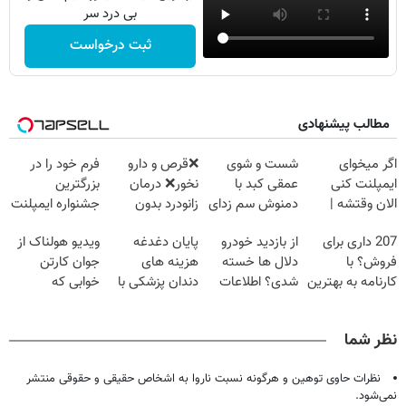
بی درد سر
ثبت درخواست
مطالب پیشنهادی
اگر میخوای
شست و شوی
❌قرص‌ و دارو
فرم خود را در
ایمپلنت کنی
عمقی کبد با
نخور❌ درمان
بزرگترین
الان وقتشه |
دمنوش سم زدای
زانودرد بدون
جشنواره ایمپلنت
فقط با ۲۵
گیاهی
قرص
تهران پر کنید ! |
207 داری برای
از بازدید خودرو
پایان دغدغه
ویدیو هولناک از
میلیون تومان!!!
فقط ۲۵ میلیون
فروش؟ با
دلال ها خسته
هزینه های
جوان کارتن
کارنامه به بهترین
شدی؟ اطلاعات
دندان پزشکی با
خوابی که
قیمت بفروش!
ماشینت رو اینجا
پک سفید کننده
میلیاردر شد.
ثبت کن
خانگی
آموزش رایگان
نظر شما
نظرات حاوی توهین و هرگونه نسبت ناروا به اشخاص حقیقی و حقوقی منتشر
نمی‌شود.