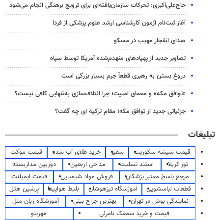
حاج‌علی‌اکبری: تحرکات سازمان‌یافته‌ای برای ترویج برهنگی انجام می‌شود
آغاز ثبت‌نام‌ آزمون کارشناسی ارشد علوم پزشکی از فردا
صدای انفجار مهیب در مسکو
تصاویر جدید از پهپادهای منهدم‌شده آمریکا توسط سپاه
دروغ بستن به رهبری قطعاً جرم بسیار بزرگی است
«توافق مکه» و معمای امنیت؛ چرا ائتلاف‌سازی به‌تنهایی کافی نیست؟
جزئیاتی جدید از توافق مکه؛ مقام ترکیه ای چه گفت؟
تبلیغات
قیمت شیشه سکوریت
سفیر
خرید طلای آب شده
قیمت موکت
تور کربلا
استند تسلیت
مداحی اربعین
دوربین مداربسته
مرجع پاسخ معتبر پزشکان
فروش مواد شیمیایی
قیمت ایمپلنت
قطعات لباسشویی
آموزشگاه تیزهوشان
بلیط هواپیما
پرشین هتل
نمایندگی بوش در تهران
بهترین جراح بینی
آموزشگاه زبان ملل
قیمت و خرید سمعک نامرئی
مهرینو