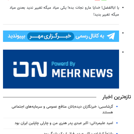
یا اباالفضل! خدایا مارو نجات بده! یکی میاد میگه تغییر ندید بعدی میاد
میگه تغییر بدید!
تازه‌ترین اخبار
گرشاسبی: خبرنگاران دیده‌بانان منافع عمومی و سرمایه‌های اجتماعی
هستند
امید علیمردانی: اکبر عبدی پدر هنری من و چارلی چاپلین ایران بود
پانته‌آ کیقبادی: اکبر عبدی فراتر از یک بازیگر بود