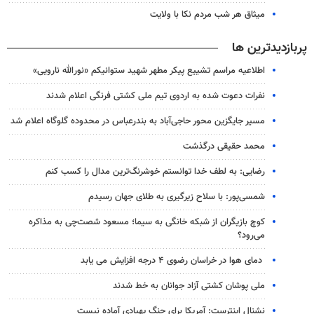
میثاق هر شب مردم نکا با ولایت
پربازدیدترین ها
اطلاعیه مراسم تشییع پیکر مطهر شهید ستوانیکم «نورالله نارویی»
نفرات دعوت شده به اردوی تیم ملی کشتی فرنگی اعلام شدند
مسیر جایگزین محور حاجی‌آباد به بندرعباس در محدوده گلوگاه اعلام شد
محمد حقیقی درگذشت
رضایی: به لطف خدا توانستم خوشرنگ‌ترین مدال را کسب کنم
شمسی‌پور: با سلاح زیرگیری به طلای جهان رسیدم
کوچ بازیگران از شبکه خانگی به سیما؛ مسعود شصت‌چی به مذاکره
می‌رود؟
دمای هوا در خراسان رضوی ۴ درجه افزایش می یابد
ملی پوشان کشتی آزاد جوانان به خط شدند
نشنال اینترست: آمریکا برای جنگ پهپادی آماده نیست