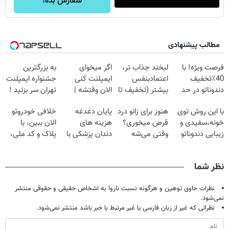
سفارش بده!
مطالب پیشنهادی
فرصت ویژه! با
لبخند جذاب تر،
اگر میخوای
به بزرگترین
40٪تخفیف
اعتمادبنفس
ایمپلنت کنی
جشنواره ایمپلنت
دندوناتو در حد
بیشتر (تخفیف تا
الان وقتشه |
تهران سر بزنید !
کامپوزیت سفید
امشب)
فقط با ۲۵
| فقط ۲۵
با این روش توی
هنوز برای زانو درد
پایان دغدغه
خلافی خودروتو
کن
میلیون تومان!!!
میلیون !
خونه،سفیدی و
قرص میخوری؟
هزینه های
الان ببین، با
زیبایی دندوناتو
وقتی می‌شه
دندان پزشکی با
پلاک و کد ملی،
برگردون
بدون عمل
پک سفید کننده
بدون نیاز به
(40%off)
درمانش کرد؟؟؟؟
خانگی
مراجعه حضوری
نظر شما
نظرات حاوی توهین و هرگونه نسبت ناروا به اشخاص حقیقی و حقوقی منتشر
نمی‌شود.
نظراتی که غیر از زبان فارسی یا غیر مرتبط با خبر باشد منتشر نمی‌شود.