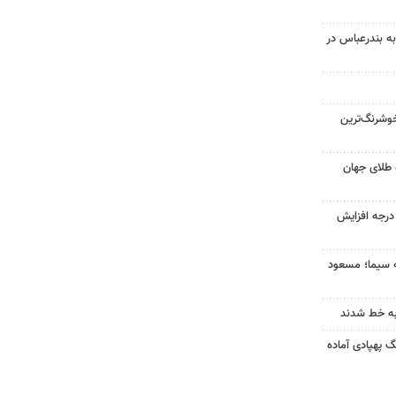
به بندرعباس در
وشرنگ‌ترین
 طلای جهان
ای هوا در خراسان رضوی ۴ درجه افزایش
ه سیما؛ مسعود
به خط شدند
گ پهپادی آماده