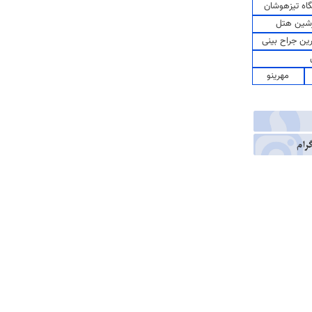
اه تیزهوشان
شین هتل
رین جراح بینی
مهرینو