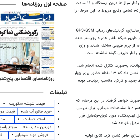
صفحه اول روزنامه‌ها
میزان کاهش وابستگی به انسان صورت گرفت. در مجموع، ۸۰ ساعت فیلم از رفتار مرال‌ها درون ایستگاه و ۱۶ ساعت
د. علاوه بر این، ۸۸ فرم ثبت رفتار روزانه، تمامی وقایع مربوط به این مرحله را
در گام چهارم: به ‌منظور پایش دقیق حرکات و الگوهای رفتاری مرال‌ها پس از رهاسازی، گردنبندهای ردیاب GPS/GSM
از طریق شبکه تلفن همراه رجیستر شده
‌شده، از چرم طبیعی ساخته شدند و وزن
وانات، به‌صورت کنترل شده انجام شد.
مشاهدات میدانی کارشناسان پروژه و داده‌های مکانی حضور گونه در هفته اول نشان داد که ۱۱۷ نقطه حضور برای چهار
‌های ورزشی پنج‌شنبه ۱۵ مرداد ۱۴۰۵
روزنامه‌های اقتصادی پنج‌شنبه ۱۵ مرداد ۰۵
 جدید و کارکرد مناسب ردیاب‌ها بوده
تبلیغات
صورت خواهد گرفت. در این مرحله، که
قیمت شیشه سکوریت
مراه با مشاهدات میدانی، برای بررسی
خرید طلای آب شده
قیمت مو
 تهدیدکننده مورد تجزیه‌وتحلیل قرار
استند تسلیت
مدا
تبدیل خواهد شد.
دوربین مداربسته
مرجع پاسخ 
فروش مواد شیمیایی
قی
سازی خاطر نشان کرد: نتایج اولیه