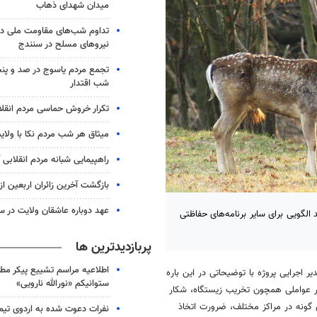
میدان شهدای ذهاب
تداوم شب‌های مقاومت ملی در
نیروهای مسلح در سنندج
تجمع مردم یاسوج در صد و پنج
شب اقتدار
تکرار خروش حماسی مردم انقلا
میثاق هر شب مردم نکا با ولای
راهپیمایی شبانه مردم انقلابی آ
بازگشت آخرین زائران اربعین ا
عهد دوباره عاشقان ولایت در س
لگویی برای سایر برنامه‌های حفاظتی
پربازدیدترین ها
اطلاعیه مراسم تشییع پیکر مط
 اجرایی پروژه با توضیحاتی در این باره
ستوانیکم «نورالله نارویی»
یر عواملی همچون تخریب زیستگاه، شکار
ن گونه در مراکز مختلف، ضرورت اتخاذ
نفرات دعوت شده به اردوی تی