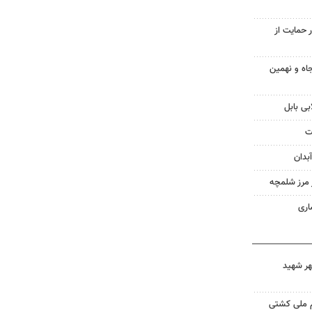
 حمایت از
اه و نهمین
بی بابل
ت
بدان
ز مرز شلمچه
اری
هر شهید
م ملی کشتی