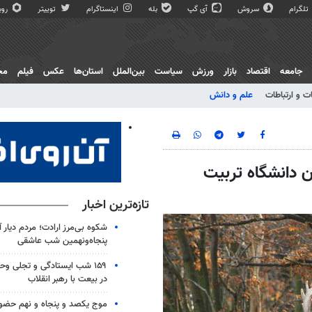
تلگرام
سروش
آی گپ
بله
اینستاگرام
توییتر
روبی
جامعه
اقتصاد
بازار
ورزش
سیاست
بین‌الملل
استان‌ها
عکس
فیلم
مج
ت و ارتباطات
علم و دانش
 دانشگاه تربیت
تازه‌ترین اخبار
شکوه بی‌مرز ارادت؛ مردم دیار 
پنجاه‌ونهمین شب عاشقی
۱۵۹ شب ایستادگی و تجلی و
در بیعت با رهبر انقلاب
موج یکصد و پنجاه و نهم حضو