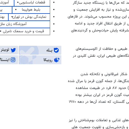
قطعات لباسشویی
آموزشگ
ت رهاسازی (۲۳ تا ۳۰ بهمن ۱۴۰۳) نشان میدهد که مرال‌ها با زیستگاه جدید سازگار
بلیط هواپیما
پر
اسازی‌شده و نیاز به افزایش جمعیت و
سی این پروژه محسوب می‌شوند. در فازهای
نمایندگی بوش در تهران
بهت
، حفظ حداکثر تنوع ژنتیکی از طریق انتقال افراد جدید و ادامه
آموزشگاه زبان ملل
 پیشرفته پایش حیات‌وحش و گردنبندهای
قیمت و خرید سمعک نامرئی
 طبیعی و حفاظت از اکوسیستم‌های
تگاه‌های طبیعی ایران، نقش کلیدی در
شکار غیرقانونی و تکه‌تکه شدن
‌ها، از جمله گوزن قرمز یا مرال شده
است. به نحوی که طبق برآوردهای انجام شده، در استان گیلان (رشته‌کوه البرز) حدود ۸۷ فرد در طبیعت مشاهده
ای نه‌چندان دور، جمعیت گوزن قرمز در ایران بیشتر بوده
است، به‌ویژه در مناطقی خارج از قفقاز، از جمله شرق رشته‌کوه البرز و پارک ملی گلستان، که تعداد آن‌ها در دهه ۱۹۷۰
های غذایی و تعاملات بوم‌شناختی را نیز
رت و بازحشی‌سازی و تقویت جمعیت های