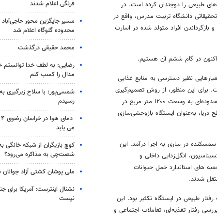
فرنگی اعلام شدند
های طبیعی را دوچندان کرده است. در
حقیقاتی دانشگاه تربیت مدرس، واقع در
مسیر جایگزین محور حاجی‌آباد 
بازگرداندن افراد متولد شده در اسارت
محدوده گلوگاه اعلام شد
محمد حقیقی درگذشت
کنون در گام ششم آن هستیم.
رضایی: به لطف خدا توانستم خ
مدال را کسب کنم
عیارهایی نظیر دسترسی به منابع غذایی
. برای این منظور، از روش تصمیم‌گیری
شمسی‌پور: با سلاح زیرگیری به
رسیدم
چند معیاره (MCDM) جهت تعیین بهینه‌ترین مکان استفاده شد و در نهایت، محدوده‌ای به وسعت ۱۲۰۰ متر مربع در
نشگاه تربیت مدرس، در ارتفاع ۶۳۰ متری از سطح دریا، به‌عنوان ایستگاه بازوحشی‌سازی
دم
می یابد
قال مرال‌ها در ۱۶ آبان ماه ۱۴۰۳ از مرکز تکثیر سمسکنده در ساری به اجرا درآمد. این
کوچ بازیگران از شبکه خانگی ب
شصت‌چی به مذاکره می‌رود؟
یناسیون، انگل‌زدایی داخلی و
جعبه های استاندارد حمل حیوانات
ملی پوشان کشتی آزاد جوانان 
تقل شدند.
نشنال اینترست: آمریکا برای جن
نیست
فتار طبیعی در ایستگاه تکثیر بود. این
رسی رفتار تغذیه‌ای، تعاملات اجتماعی و