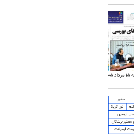
۱۴
روزنامه‌های صبح پنج‌شنبه ۱۵ مرداد ۱۴۰۵
روزنام
سفیر
کت
تور کربلا
حی اربعین
معتبر پزشکان
مت ایمپلنت