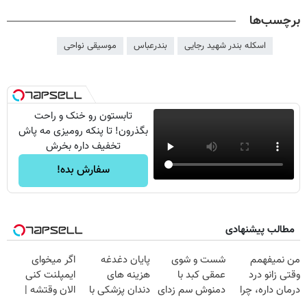
برچسب‌ها
اسکله بندر شهید رجایی
بندرعباس
موسیقی نواحی
تابستون رو خنک و راحت
بگذرون! تا پنکه رومیزی مه پاش
تخفیف داره بخرش
سفارش بده!
مطالب پیشنهادی
من نمیفهمم
شست و شوی
پایان دغدغه
اگر میخوای
وقتی زانو درد
عمقی کبد با
هزینه های
ایمپلنت کنی
درمان داره، چرا
دمنوش سم زدای
دندان پزشکی با
الان وقتشه |
دردش رو داری
گیاهی
پک سفید کننده
فقط با ۲۵