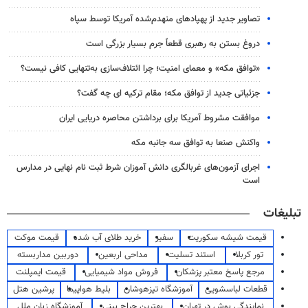
تصاویر جدید از پهپادهای منهدم‌شده آمریکا توسط سپاه
دروغ بستن به رهبری قطعاً جرم بسیار بزرگی است
«توافق مکه» و معمای امنیت؛ چرا ائتلاف‌سازی به‌تنهایی کافی نیست؟
جزئیاتی جدید از توافق مکه؛ مقام ترکیه ای چه گفت؟
موافقت مشروط آمریکا برای برداشتن محاصره دریایی ایران
واکنش صنعا به توافق سه جانبه مکه
اجرای آزمون‌های غربالگری دانش آموزان شرط ثبت نام نهایی در مدارس
است
تبلیغات
قیمت شیشه سکوریت
سفیر
خرید طلای آب شده
قیمت موکت
تور کربلا
استند تسلیت
مداحی اربعین
دوربین مداربسته
مرجع پاسخ معتبر پزشکان
فروش مواد شیمیایی
قیمت ایمپلنت
قطعات لباسشویی
آموزشگاه تیزهوشان
بلیط هواپیما
پرشین هتل
نمایندگی بوش در تهران
بهترین جراح بینی
آموزشگاه زبان ملل