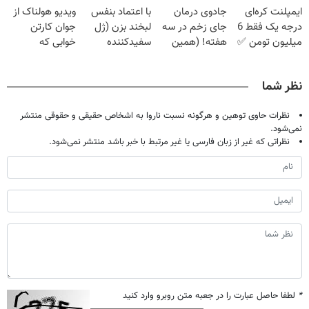
ایمپلنت کره‌ای
جادوی درمان
با اعتماد بنفس
ویدیو هولناک از
تحمل میکنی؟❗
خانگی
میلیون تومان!!!
درجه یک فقط 6
جای زخم در سه
لبخند بزن (ژل
جوان کارتن
میلیون تومن ✅
هفته! (همین
سفیدکننده
خوابی که
حالا رایگان
دندان40%تخفیف)
میلیاردر شد.
صحبت کنید)
آموزش رایگان
نظر شما
نظرات حاوی توهین و هرگونه نسبت ناروا به اشخاص حقیقی و حقوقی منتشر
نمی‌شود.
نظراتی که غیر از زبان فارسی یا غیر مرتبط با خبر باشد منتشر نمی‌شود.
*
لطفا حاصل عبارت را در جعبه متن روبرو وارد کنید