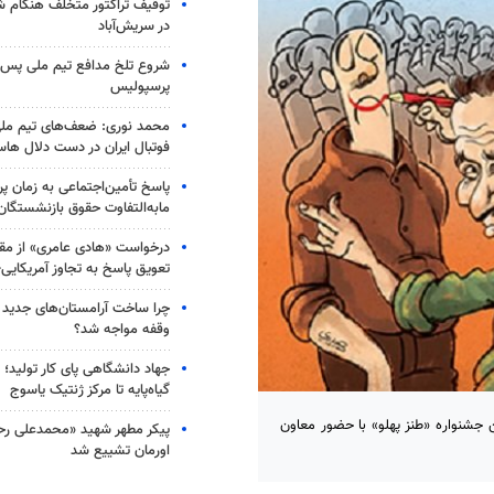
توقیف تراکتور متخلف هنگام 
در سریش‌آباد
شروع تلخ مدافع تیم ملی پس ا
پرسپولیس
محمد نوری: ضعف‌های تیم ملی
فوتبال ایران در دست دلال ها
پاسخ تأمین‌اجتماعی به زمان پ
مابه‌التفاوت حقوق بازنشستگان
درخواست «هادی عامری» از مقا
تعویق پاسخ به تجاوز آمریکای
چرا ساخت آرامستان‌های جدید ت
وقفه مواجه شد؟
جهاد دانشگاهی پای کار تولید؛ از
گیاه‌پایه تا مرکز ژنتیک یاسوج
 جشنواره «طنز پهلو» با حضور معاون
پیکر مطهر شهید «محمدعلی رحیم
اورمان تشییع شد