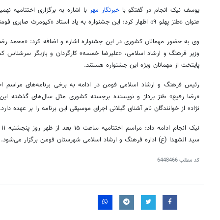
یوسف
نیک
انجام در گفتگو با
خبرنگار مهر
با اشاره به برگزاری اختتامیه نهم
عنوان «طنز پهلو ۹» اظهار کرد: این جشنواره به یاد استاد «کیومرث صابری فومنی»
وی به حضور مهمانان کشوری در این جشنواره اشاره و اضافه کرد: «محمد رضا ن
وزیر فرهنگ و ارشاد اسلامی، «علیرضا خمسه» کارگردان و بازیگر سرشناس ک
پایتخت از مهمانان ویژه این جشنواره هستند.
رئیس فرهنگ و ارشاد اسلامی فومن در ادامه به برخی برنامه‌های مراسم اختت
«رضا رفیع» طنز
پرداز
و نویسنده برجسته
کشوری
مثل
سال‌های
گذشته این ب
نژاد» از خوانندگان نام
آشنای
گیلانی اجرای موسیقی این برنامه را
بر عهده
دارد.
نیک انجام ادامه داد: مراسم اختتامیه ساعت ۱۵ بعد از ظهر روز پنجشنبه ۱۱ اردیبهشت ماه در مجتمع فرهنگی هنری
سید الشهدا
(ع) اداره فرهنگ و ارشاد اسلامی شهرستان فومن برگزار می‌شود.
کد مطلب
6448466