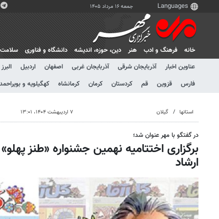
جمعه ۱۶ مرداد ۱۴۰۵
خانه
فرهنگ و ادب
هنر
دين، حوزه، انديشه
دانشگاه و فناوری
سلامت
عناوین اخبار
آذربایجان شرقی
آذربایجان غربی
اصفهان
اردبیل
البرز
فارس
قزوین
قم
کردستان
کرمان
کرمانشاه
کهگیلویه و بویراحمد
استانها
گیلان
۷ اردیبهشت ۱۴۰۴، ۱۳:۰۱
در گفتگو با مهر عنوان شد؛
برگزاری اختتامیه نهمین جشنواره «طنز پهلو» 
ارشاد