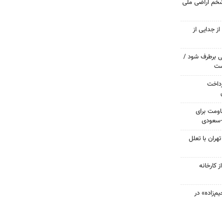
شخم اراضی ملی
ز جدایی از
 برطرف شود /
ست
رداخت
ومت برای
ی-سعودی
هران با تعلل
 کارخانه
‌زاده» در