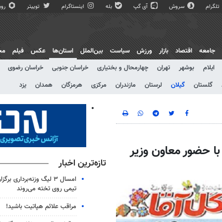
تلگرام
سروش
آی گپ
بله
اینستاگرام
توییتر
روبی
جامعه
اقتصاد
بازار
ورزش
سیاست
بین‌الملل
استان‌ها
عکس
فیلم
مج
ایلام
بوشهر
تهران
چهارمحال و بختیاری
خراسان جنوبی
خراسان رضوی
گلستان
گیلان
لرستان
مازندران
مرکزی
هرمزگان
همدان
یزد
با حضور معاون وزیر
تازه‌ترین اخبار
امسال ۳ لیگ وزنه‌برداری بر
تیمی روی تخته می‌روند
مراقب علائم هپاتیت باشید!