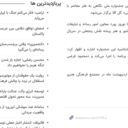
پربازدیدترین ها
ین جشنواره ملی نگاهی به طنز معاصر با
گل آقا
برگزار می‌شود.
ترامپ: فکر می‌کنم جنگ با ایران
می‌یابد
وروز پور» معاون امور رسانه و تبلیغات
امضای توافق دفاعی بین عربستا
شور و
هنر پیشه
نقش پنجعلی در سریال
پاکستان
«کشمیری»؛ وقتی برچسب‌سازی
امیه این جشنواره اشاره و اظهار کرد:
رسانه‌ای را می‌گیرد
رنامه را اجرا می‌کند و «محمود فرضی
محسن رضایی: اجازه باز شدن 
تنگه هرمز را نخواهیم داد
روایت یک حقوقدان از موتورسوا
استقلال در تردد یا چالش فرهن
توسعه انرژی پاک، عدالت یارانه
مدیریت، سه محور تحول اقتص
سامانه ضد موشکی لیزری؛ از ب
واقعیت میدانی
قالیباف: انتشار اخبار جعلی تو