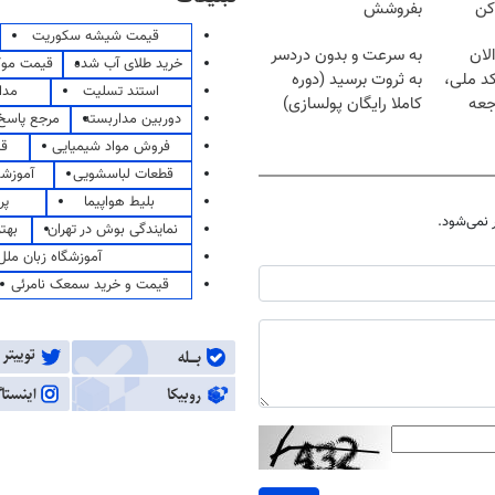
کن
بفروشش
قیمت شیشه سکوریت
لان
به سرعت و بدون دردسر
خرید طلای آب شده
قیمت مو
کد ملی،
به ثروت برسید (دوره
استند تسلیت
مدا
جعه
کاملا رایگان پولسازی)
دوربین مداربسته
مرجع پاسخ 
فروش مواد شیمیایی
قی
قطعات لباسشویی
آموزشگ
بلیط هواپیما
پر
نمی‌شود.
نمایندگی بوش در تهران
بهت
آموزشگاه زبان ملل
قیمت و خرید سمعک نامرئی