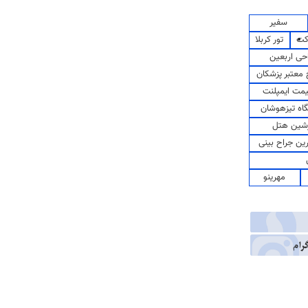
سفیر
کت
تور کربلا
حی اربعین
معتبر پزشکان
مت ایمپلنت
اه تیزهوشان
شین هتل
رین جراح بینی
مهرینو