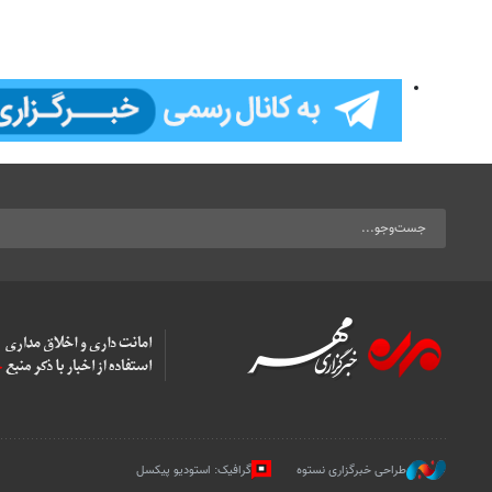
طراحی خبرگزاری نستوه
گرافیک: استودیو پیکسل