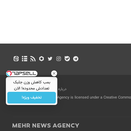
بمب کاهش وزن جلبک
تعدادش محدوده! الان
درباره ما
تماس با ما
بازرگانی
سفارش بده
تخفیف ویژه!
All Content by Mehr News Agency is licensed under a Creative Commons
License.