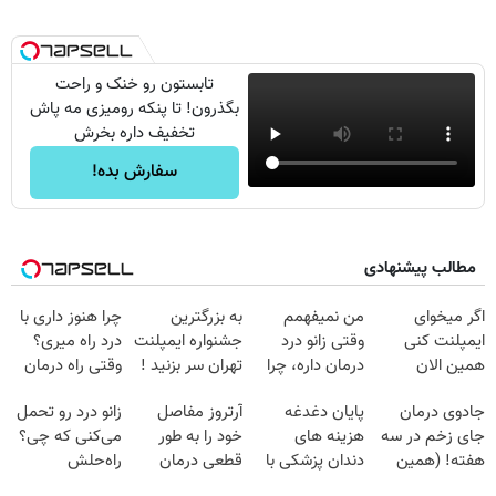
تابستون رو خنک و راحت
بگذرون! تا پنکه رومیزی مه پاش
تخفیف داره بخرش
سفارش بده!
مطالب پیشنهادی
اگر میخوای
من نمیفهمم
به بزرگترین
چرا هنوز داری با
ایمپلنت کنی
وقتی زانو درد
جشنواره ایمپلنت
درد راه میری؟
همین الان
درمان داره، چرا
تهران سر بزنید !
وقتی راه درمان
وقتشه | فقط با
دردش رو داری
| فقط ۲۵
جلو پاته!
جادوی درمان
پایان دغدغه
آرتروز مفاصل
زانو درد رو تحمل
۲۵ میلیون
تحمل میکنی؟❗
میلیون !
جای زخم در سه
هزینه های
خود را به طور
می‌کنی که چی؟
تومان!!!
هفته! (همین
دندان پزشکی با
قطعی درمان
راه‌حلش
حالا رایگان
پک سفید کننده
کنید!
همین‌جاست!