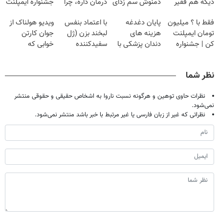
دیگه هم فقیر
دمنوش سم زدای
درمان داره، چرا
جشنواره ایمپلنت
می‌مونی! همین
گیاهی
دردش رو داری
تهران پر کنید ! |
فقط با ؟ میلیون
پایان دغدغه
با اعتماد بنفس
ویدیو هولناک از
الان ثبت نام کن
تحمل میکنی؟❗
فقط ۲۵ میلیون
تومان ایمپلنت
هزینه های
لبخند بزن (ژل
جوان کارتن
کن | جشنواره
دندان پزشکی با
سفیدکننده
خوابی که
تموم نشه !!!
پک سفید کننده
دندان40%تخفیف)
میلیاردر شد.
خانگی
آموزش رایگان
نظر شما
نظرات حاوی توهین و هرگونه نسبت ناروا به اشخاص حقیقی و حقوقی منتشر
نمی‌شود.
نظراتی که غیر از زبان فارسی یا غیر مرتبط با خبر باشد منتشر نمی‌شود.