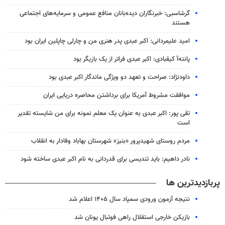
گرشاسبی: خبرنگاران دیده‌بانان منافع عمومی و سرمایه‌های اجتماعی
هستند
امید علیمردانی: اکبر عبدی پدر هنری من و چارلی چاپلین ایران بود
پانته‌آ کیقبادی: اکبر عبدی فراتر از یک بازیگر بود
داودنژاد: صراحت و تعهد دو ویژگی ماندگار اکبر عبدی بود
موافقت مشروط آمریکا برای برداشتن محاصره دریایی ایران
تقی پور: اکبر عبدی به عنوان یک معلم نمونه برای من شایسته تقدیر
است
مردم روستای شهیدپرور «بنیز» شهرستان بهاباد وفادار به انقلاب
نادر داهیم: باید تندیسی برای قدردانی به نام اکبر عبدی ساخته شود
پربازدیدترین ها
نتیجه آزمون ورودی سمپاد سال ۱۴۰۵ اعلام شد
بازیکن خارجی استقلال راهی فوتبال یونان شد