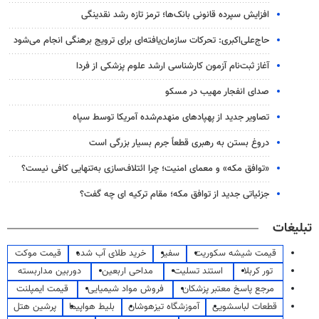
افزایش سپرده قانونی بانک‌ها؛ ترمز تازه رشد نقدینگی
حاج‌علی‌اکبری: تحرکات سازمان‌یافته‌ای برای ترویج برهنگی انجام می‌شود
آغاز ثبت‌نام‌ آزمون کارشناسی ارشد علوم پزشکی از فردا
صدای انفجار مهیب در مسکو
تصاویر جدید از پهپادهای منهدم‌شده آمریکا توسط سپاه
دروغ بستن به رهبری قطعاً جرم بسیار بزرگی است
«توافق مکه» و معمای امنیت؛ چرا ائتلاف‌سازی به‌تنهایی کافی نیست؟
جزئیاتی جدید از توافق مکه؛ مقام ترکیه ای چه گفت؟
تبلیغات
قیمت شیشه سکوریت
سفیر
خرید طلای آب شده
قیمت موکت
تور کربلا
استند تسلیت
مداحی اربعین
دوربین مداربسته
مرجع پاسخ معتبر پزشکان
فروش مواد شیمیایی
قیمت ایمپلنت
قطعات لباسشویی
آموزشگاه تیزهوشان
بلیط هواپیما
پرشین هتل