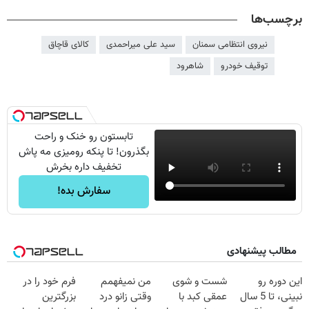
برچسب‌ها
نیروی انتظامی سمنان
سید علی میراحمدی
کالای قاچاق
توقیف خودرو
شاهرود
تابستون رو خنک و راحت
بگذرون! تا پنکه رومیزی مه پاش
تخفیف داره بخرش
سفارش بده!
مطالب پیشنهادی
این دوره رو
شست و شوی
من نمیفهمم
فرم خود را در
نبینی، تا 5 سال
عمقی کبد با
وقتی زانو درد
بزرگترین