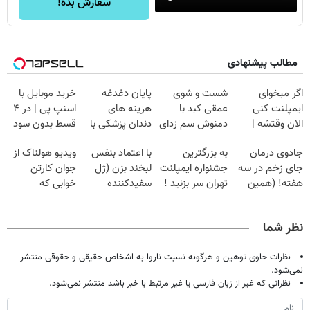
سفارش بده!
مطالب پیشنهادی
اگر میخوای
شست و شوی
پایان دغدغه
خرید موبایل با
ایمپلنت کنی
عمقی کبد با
هزینه های
اسنپ پی | در ۴
الان وقتشه |
دمنوش سم زدای
دندان پزشکی با
قسط بدون سود
فقط با ۲۵
گیاهی
پک سفید کننده
و کارمزد!
جادوی درمان
به بزرگترین
با اعتماد بنفس
ویدیو هولناک از
میلیون تومان!!!
خانگی
جای زخم در سه
جشنواره ایمپلنت
لبخند بزن (ژل
جوان کارتن
هفته! (همین
تهران سر بزنید !
سفیدکننده
خوابی که
حالا رایگان
| فقط ۲۵
دندان40%تخفیف)
میلیاردر شد.
صحبت کنید)
میلیون !
آموزش رایگان
نظر شما
نظرات حاوی توهین و هرگونه نسبت ناروا به اشخاص حقیقی و حقوقی منتشر
نمی‌شود.
نظراتی که غیر از زبان فارسی یا غیر مرتبط با خبر باشد منتشر نمی‌شود.