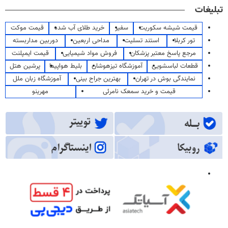
تبلیغات
قیمت شیشه سکوریت
سفیر
خرید طلای آب شده
قیمت موکت
تور کربلا
استند تسلیت
مداحی اربعین
دوربین مداربسته
مرجع پاسخ معتبر پزشکان
فروش مواد شیمیایی
قیمت ایمپلنت
قطعات لباسشویی
آموزشگاه تیزهوشان
بلیط هواپیما
پرشین هتل
نمایندگی بوش در تهران
بهترین جراح بینی
آموزشگاه زبان ملل
قیمت و خرید سمعک نامرئی
مهرینو