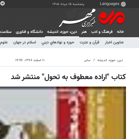
پنجشنبه ۱۵ مرداد ۱۴۰۵
خانه
فرهنگ و ادب
هنر
دين، حوزه، انديشه
دانشگاه و فناوری
سلامت
عناوین اخبار
قرآن و عترت
حوزه و نهادهاي ديني
اسلام در جهان
علوم 
دين، حوزه، انديشه
سایر
۱۱ اسفند ۱۳۸۶، ۱۴:۴۸
کتاب "اراده معطوف به تحول" منتشر شد