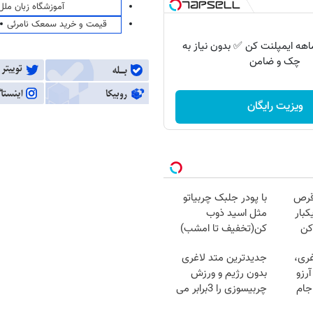
آموزشگاه زبان ملل
قیمت و خرید سمعک نامرئی
 اقساط 12 ماهه ایمپلنت کن ✅ بدون نیاز به
چک و ضامن
ویزیت رایگان
قرص
با پودر جلبک چربیاتو
کبار
مثل اسید ذوب
کن
کن(تخفیف تا امشب)
غری،
جدیدترین متد لاغری
رزو
بدون رژیم و ورزش
جام
چربیسوزی را 3برابر می
کند