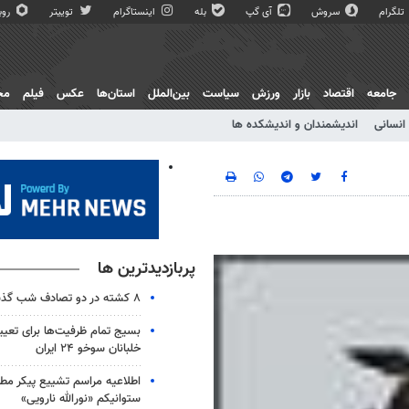
تلگرام
سروش
آی گپ
بله
اینستاگرام
توییتر
روبی
جامعه
اقتصاد
بازار
ورزش
سیاست
بین‌الملل
استان‌ها
عکس
فیلم
مج
انسانی
اندیشمندان و اندیشکده ها
پربازدیدترین ها
۸ کشته در دو تصادف شب گذشته
بسیج تمام ظرفیت‌ها برای تعی
خلبانان سوخو ۲۴ ایران
اطلاعیه مراسم تشییع پیکر مط
ستوانیکم «نورالله نارویی»