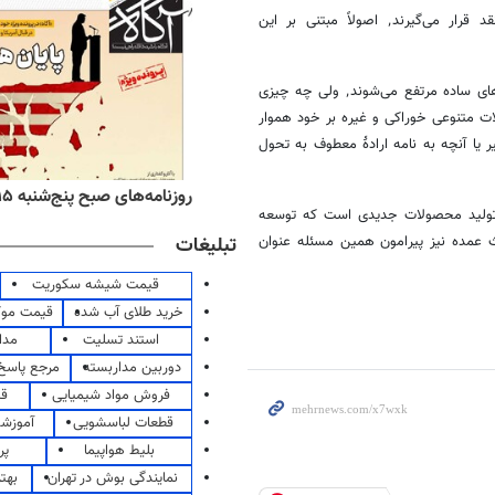
بنابر آنچه در مقدمه کتاب آمده است مضامینی که در این متن مورد نقد قرار می‌گیرند٬ اصولاً مبتنی بر این
نیازهای غریزی انسان همچون نیازهای هر موجود زنده دیگر با دریافت پاسخ‌های ساده مرتفع می‌شوند٬ ولی چه چیزی
ات متنوعی خوراکی و غیره بر خود هموار
یا آنچه به نامه ارادهٔ معطوف به تحول
ه‌های اقتصادی پنج‌شنبه ۱۵ مرداد ۱۴۰۵
روزنامه‌های صبح پنج‌شنبه ۱۵ مرداد ۱۴۰۵
حمدی٬ در واقع این خلاقیت و تولید محصولات جدیدی است که توسعه
تبلیغات
 عمده نیز پیرامون همین مسئله عنوان
قیمت شیشه سکوریت
خرید طلای آب شده
قیمت مو
استند تسلیت
مدا
دوربین مداربسته
مرجع پاسخ 
فروش مواد شیمیایی
قی
قطعات لباسشویی
آموزشگ
بلیط هواپیما
پر
نمایندگی بوش در تهران
بهت