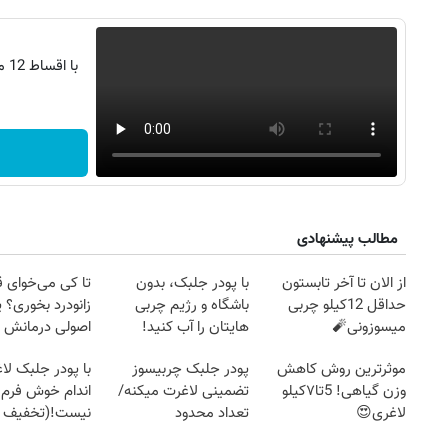
با
مطالب پیشنهادی
از الان تا آخر تابستون
با پودر جلبک، بدون
تا کی می‌خوای 
حداقل 12کیلو چربی
باشگاه و رژیم چربی
زانودرد بخوری؟ ی
میسوزونی🧨
هایتان را آب کنید!
اصولی درمانش 
موثرترین روش کاهش
پودر جلبک چربیسوز
با پودر جلبک لا
وزن گیاهی! 5تا۷کیلو
تضمینی لاغرت میکنه/
اندام خوش فرم آ
لاغری😍
تعداد محدود
نیست!(تخفیف 
جهانی)