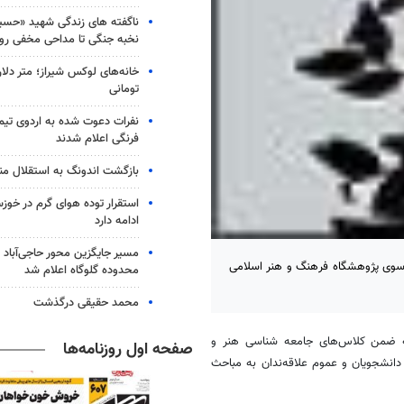
ناگفته های زندگی شهید «حسین
نخبه جنگی تا مداحی مخفی رو
خانه‌های لوکس شیراز؛ متر دلار
تومانی
نفرات دعوت شده به اردوی تی
فرنگی اعلام شدند
بازگشت اندونگ به استقلال م
استقرار توده هوای گرم در خوزس
ادامه دارد
مسیر جایگزین محور حاجی‌آباد 
تحول" تألیف محمد حسن احمدی در 172 صفحه از سوی پژوهشگاه فرهنگ و هنر اسلامی
محدوده گلوگاه اعلام شد
محمد حقیقی درگذشت
ه ضمن کلاس‌های جامعه شناسی هنر و
صفحه اول روزنامه‌ها
انشجویان و عموم علاقه‌ندان به مباحث