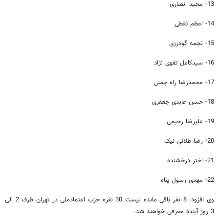
13- مجید انصاری
14- اعظم ثقطی
15- نجمه گودرزی
16- سیدکامل تقوی نژاد
17- محمدرضا راه چمنی
18- حسن عابدی جعفری
19- علیرضا رحیمی
20- رضا طلائی نیک
21- اختر درخشنده
22- مهدی رسول پناه
وی افزود: 8 نفر باقی مانده لیست 30 نفره حزب اعتمادملی در تهران ظرف 2 الی
3 روز آینده معرفی خواهند شد.