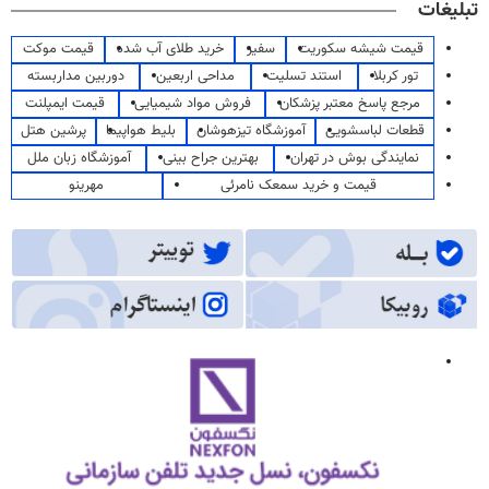
تبلیغات
قیمت شیشه سکوریت
سفیر
خرید طلای آب شده
قیمت موکت
تور کربلا
استند تسلیت
مداحی اربعین
دوربین مداربسته
مرجع پاسخ معتبر پزشکان
فروش مواد شیمیایی
قیمت ایمپلنت
قطعات لباسشویی
آموزشگاه تیزهوشان
بلیط هواپیما
پرشین هتل
نمایندگی بوش در تهران
بهترین جراح بینی
آموزشگاه زبان ملل
قیمت و خرید سمعک نامرئی
مهرینو