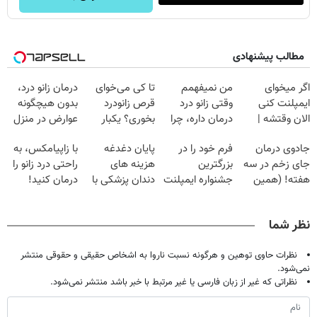
مطالب پیشنهادی
اگر میخوای
من نمیفهمم
تا کی می‌خوای
درمان زانو درد،
ایمپلنت کنی
وقتی زانو درد
قرص زانودرد
بدون هیچگونه
الان وقتشه |
درمان داره، چرا
بخوری؟ یکبار
عوارض در منزل
فقط با ۲۵
دردش رو داری
اصولی درمانش
(◂پرسش‌نامه)
جادوی درمان
فرم خود را در
پایان دغدغه
با زاپیامکس، به
میلیون تومان!!!
تحمل میکنی؟❗
کن
جای زخم در سه
بزرگترین
هزینه های
راحتی درد زانو را
هفته! (همین
جشنواره ایمپلنت
دندان پزشکی با
درمان کنید!
حالا رایگان
تهران پر کنید ! |
پک سفید کننده
صحبت کنید)
فقط ۲۵ میلیون
خانگی
نظر شما
نظرات حاوی توهین و هرگونه نسبت ناروا به اشخاص حقیقی و حقوقی منتشر
نمی‌شود.
نظراتی که غیر از زبان فارسی یا غیر مرتبط با خبر باشد منتشر نمی‌شود.