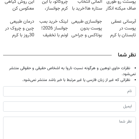
پوستت رو طوری
آلمانی انتخاب
چروکاتو، با این
این روش گیاهی
صاف میکنه انگار
ستاره ها!خرید با
کرم جوانساز،
معکوس کن
20سال جوون
تخفیف
صاف کن(50%
آبرسانی عمقی
جوانسازی طبیعی
لینک خرید بمب
درمان طبیعی
شدی🔥
تخفیف سفارش
پوست در
پوست بدون
جوانساز 2026!
چین و چروک در
فوری)
تابستان با کرم
بوتاکس و جراحی
اونم با تخفیف
30روز با کرم
جوانساز آلمانی!
😳! خرید با
ویژه
جوانساز
تخفیف ویژه
آلمانی(45%تخفیف)
نظر شما
نظرات حاوی توهین و هرگونه نسبت ناروا به اشخاص حقیقی و حقوقی منتشر
نمی‌شود.
نظراتی که غیر از زبان فارسی یا غیر مرتبط با خبر باشد منتشر نمی‌شود.