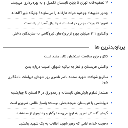
۳ ﺗﺼﻔﻴﻪ‌ﺧﺎﻧﻪ‌ تهران تا پایان تابستان تکمیل و به بهره‌برداری می‌رسند
چطور «باورها» جوهره حیات عارفانه را می‌سازند؟ جایگاه باور آگاهانه
تقوی: تغییرات مهمی در اساسنامه والیبال آسیا در راه است
واگذاری ۳.۱ میلیارد یورو از پروژه‌های نیروگاهی به سازندگان داخلی
پربازدیدترین ها
کلاژن برای سلامت استخوان زنان مفید است
واکنش عربستان و قطر به بیانیه شورای امنیت درباره یمن
سالروز شهادت شهید محمد ناصر ناصری روز شهدای دیپلمات نامگذاری
شود
هشدار تداوم بارش‌های تابستانه و رعدوبرق در ۴ استان تا چهارشنبه
دیپلماسی با عربستان نتیجه‌بخش نیست؛ پاسخ نظامی ضروری است
گرمای گلستان امروز به اوج می‌رسد؛ رگبار و رعدوبرق از سه‌شنبه
«حجت خدا»، لقبی که رهبر شهید انقلاب به یک شهید بخشید