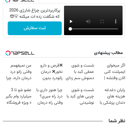
پرکاربردترین چراغ شارژی 2026
که شگفت زده ات میکنه 💡😍
ثبت سفارش
مطالب پیشنهادی
اگر میخوای
شست و شوی
❌قرص‌ و دارو
من نمیفهمم
ایمپلنت کنی
عمقی کبد با
نخور❌ درمان
وقتی زانو درد
الان وقتشه |
دمنوش سم زدای
زانودرد بدون
درمان داره، چرا
فقط با ۲۵
گیاهی
قرص
دردش رو داری
پایان دغدغه
شست و شوی
چرا هنوز داری با
عضو شو تا 3
میلیون تومان!!!
تحمل میکنی؟❗
هزینه های
چربی های کبد با
درد راه میری؟
میلیارد وام بگیر
دندان پزشکی با
نوشیدنی
وقتی راه درمان
« ویژه فروشگاه
پک سفید کننده
گیاهی(55%تخفیف)
جلو پاته!
ها »
خانگی
نظر شما