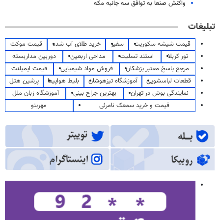
واکنش صنعا به توافق سه جانبه مکه
تبلیغات
قیمت شیشه سکوریت
سفیر
خرید طلای آب شده
قیمت موکت
تور کربلا
استند تسلیت
مداحی اربعین
دوربین مداربسته
مرجع پاسخ معتبر پزشکان
فروش مواد شیمیایی
قیمت ایمپلنت
قطعات لباسشویی
آموزشگاه تیزهوشان
بلیط هواپیما
پرشین هتل
نمایندگی بوش در تهران
بهترین جراح بینی
آموزشگاه زبان ملل
قیمت و خرید سمعک نامرئی
مهرینو