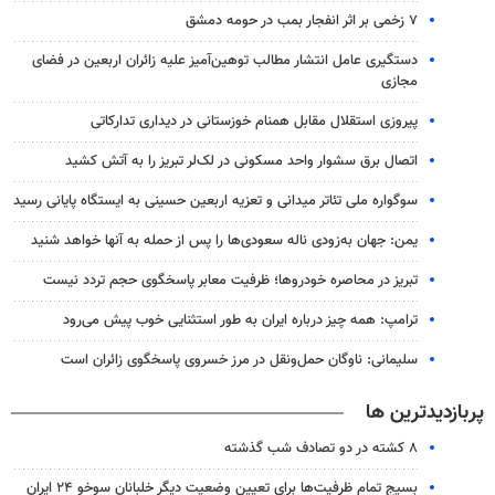
۷ زخمی بر اثر انفجار بمب در حومه دمشق
دستگیری عامل انتشار مطالب توهین‌آمیز علیه زائران اربعین در فضای
مجازی
پیروزی استقلال مقابل همنام خوزستانی در دیداری تدارکاتی
اتصال برق سشوار واحد مسکونی در لک‌لر تبریز را به آتش کشید
سوگواره ملی تئاتر میدانی و تعزیه اربعین حسینی به ایستگاه پایانی رسید
یمن: جهان به‌زودی ناله سعودی‌ها را پس از حمله به آنها خواهد شنید
تبریز در محاصره خودروها؛ ظرفیت معابر پاسخگوی حجم تردد نیست
ترامپ: همه چیز درباره ایران به طور استثنایی خوب پیش می‌رود
سلیمانی: ناوگان حمل‌ونقل در مرز خسروی پاسخگوی زائران است
پربازدیدترین ها
۸ کشته در دو تصادف شب گذشته
بسیج تمام ظرفیت‌ها برای تعیین وضعیت دیگر خلبانان سوخو ۲۴ ایران