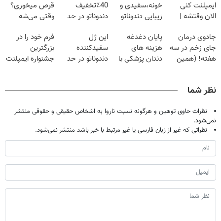
ایمپلنت کنی
خونه،سفیدی و
40٪تخفیف
قرص میخوری؟
الان وقتشه |
زیبایی دندوناتو
دندوناتو در حد
وقتی می‌شه
فقط با ۲۵
برگردون
کامپوزیت سفید
بدون عمل
جادوی درمان
پایان دغدغه
این ژل
فرم خود را در
میلیون تومان!!!
(40%off)
کن
درمانش کرد؟؟؟؟
جای زخم در سه
هزینه های
سفیدکننده
بزرگترین
هفته! (همین
دندان پزشکی با
دندوناتو در حد
جشنواره ایمپلنت
حالا رایگان
پک سفید کننده
لمینت سفید
تهران پر کنید ! |
صحبت کنید)
خانگی
میکنه
فقط ۲۵ میلیون
نظر شما
(40%تخفیف)
نظرات حاوی توهین و هرگونه نسبت ناروا به اشخاص حقیقی و حقوقی منتشر
نمی‌شود.
نظراتی که غیر از زبان فارسی یا غیر مرتبط با خبر باشد منتشر نمی‌شود.