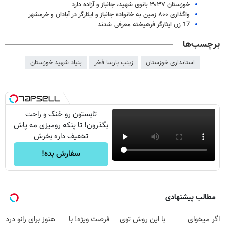
خوزستان ۳۰۳۷ بانوی شهید، جانباز و آزاده دارد
واگذاری ۸۰۰ زمین به خانواده جانباز و ایثارگر در آبادان و خرمشهر
17 زن ایثارگر فرهیخته معرفی شدند
برچسب‌ها
استانداری خوزستان
زینب پارسا فخر
بنیاد شهید خوزستان
تابستون رو خنک و راحت
بگذرون! تا پنکه رومیزی مه پاش
تخفیف داره بخرش
سفارش بده!
مطالب پیشنهادی
اگر میخوای
با این روش توی
فرصت ویژه! با
هنوز برای زانو درد