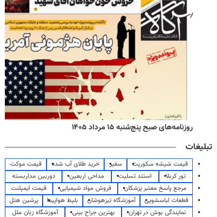
روزنامه‌های صبح پنج‌شنبه ۱۵ مرداد ۱۴۰۵
تبلیغات
قیمت شیشه سکوریت
سفیر
خرید طلای آب شده
قیمت موکت
تور کربلا
استند تسلیت
مداحی اربعین
دوربین مداربسته
مرجع پاسخ معتبر پزشکان
فروش مواد شیمیایی
قیمت ایمپلنت
قطعات لباسشویی
آموزشگاه تیزهوشان
بلیط هواپیما
پرشین هتل
نمایندگی بوش در تهران
بهترین جراح بینی
آموزشگاه زبان ملل