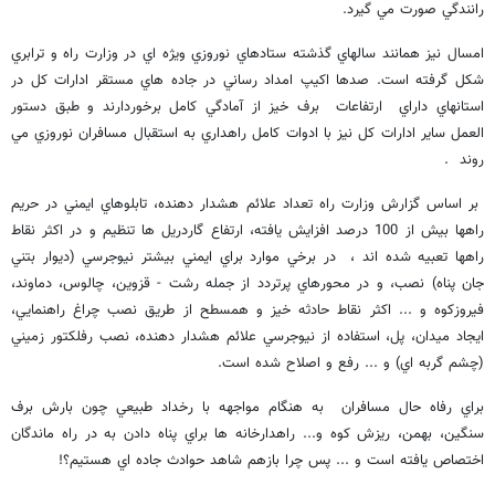
رانندگي صورت مي گيرد.
امسال نيز همانند سالهاي گذشته ستادهاي نوروزي ويژه اي در وزارت راه و ترابري
شكل گرفته است. صدها اكيپ امداد رساني در جاده هاي مستقر ادارات كل در
استانهاي داراي ارتفاعات برف خيز از آمادگي كامل برخوردارند و طبق دستور
العمل ساير ادارات كل نيز با ادوات كامل راهداري به استقبال مسافران نوروزي مي
روند .
بر اساس گزارش وزارت راه تعداد علائم هشدار دهنده، تابلوهاي ايمني در حريم
راهها بيش از 100 درصد افزايش يافته، ارتفاع گاردريل ها تنظيم و در اكثر نقاط
راهها تعبيه شده اند ، در برخي موارد براي ايمني بيشتر نيوجرسي (ديوار بتني
جان پناه) نصب، و در محورهاي پرتردد از جمله رشت - قزوين، چالوس، دماوند،
فيروزكوه و ... اكثر نقاط حادثه خيز و همسطح از طريق نصب چراغ راهنمايي،
ايجاد ميدان، پل، استفاده از نيوجرسي علائم هشدار دهنده، نصب رفلكتور زميني
(چشم گربه اي) و ... رفع و اصلاح شده است.
براي رفاه حال مسافران به هنگام مواجهه با رخداد طبيعي چون بارش برف
سنگين، بهمن، ريزش كوه و... راهدارخانه ها براي پناه دادن به در راه ماندگان
اختصاص يافته است و ... پس چرا بازهم شاهد حوادث جاده اي هستيم؟!