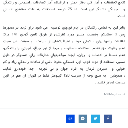
نتايج تحقيقات و آمار كلي دفتر ايمني و ترافيك، آمار تصادفات راهنمايي و رانندگي
و... جملگي نشانگر اين است كه 75 درصد تصادفات به علت خطاهاي انساني
است.
بنابر اين به تمامي رانندگان در ايام نوروزي توصيه مي شود براي تردد در محورها
پس از استعلام وضعيت مسير مورد نظرشان از طريق تلفن گوياي 141 مركز
اطلاعات راهها براي سلامتي خود و اطرافيانشان از سرعت و سبقت غير مجاز،
عدم رعايت حق تقدم، استفاده نامطلوب و بيجا از نور چراغ، لجبازي با رانندگان،
عدم تسلط بر اعصاب و روان، ايجاد موقعيتهاي خطرناك براي همديگر در طول
مسير، استفاده از مواد خواب آور، خستگي مفرط ناشي از ساعات رانندگي زياد و كم
خوابي و سپردن فرمان به افراد جوان و بي تجربه جدا خودداري نمايند
، همچنين به هيچ وجه از سرعت 120 كيلومتر فقط در اتوبان آن هم در لاين
سرعت تجاوز نكنند .
کد مطلب
66066