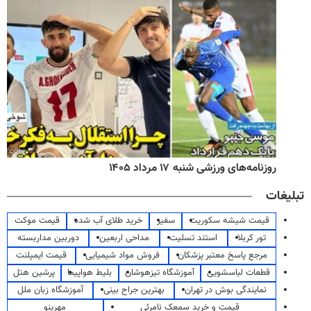
روزنامه‌های ورزشی شنبه ۱۷ مرداد ۱۴۰۵
تبلیغات
قیمت شیشه سکوریت
سفیر
خرید طلای آب شده
قیمت موکت
تور کربلا
استند تسلیت
مداحی اربعین
دوربین مداربسته
مرجع پاسخ معتبر پزشکان
فروش مواد شیمیایی
قیمت ایمپلنت
قطعات لباسشویی
آموزشگاه تیزهوشان
بلیط هواپیما
پرشین هتل
نمایندگی بوش در تهران
بهترین جراح بینی
آموزشگاه زبان ملل
قیمت و خرید سمعک نامرئی
مهرینو