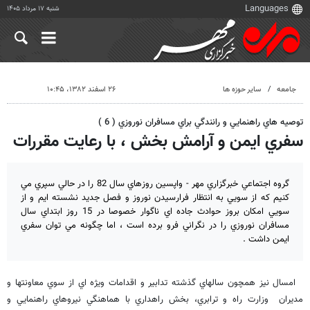
شنبه ۱۷ مرداد ۱۴۰۵
جامعه
سایر حوزه ها
۲۶ اسفند ۱۳۸۲، ۱۰:۴۵
توصيه هاي راهنمايي و رانندگي براي مسافران نوروزي ( 6 )
سفري ايمن و آرامش بخش ، با رعايت مقررات
گروه اجتماعي خبرگزاري مهر - واپسين روزهاي سال 82 را در حالي سپري مي
كنيم كه از سويي به انتظار فرارسيدن نوروز و فصل جديد نشسته ايم و از
سويي امكان بروز حوادث جاده اي ناگوار خصوصا در 15 روز ابتداي سال
مسافران نوروزي را در نگراني فرو برده است ، اما چگونه مي توان سفري
ايمن داشت .
امسال نيز همچون سالهاي گذشته تدابير و اقدامات ويژه اي از سوي معاونتها و
مديران وزارت راه و ترابري، بخش راهداري با هماهنگي نيروهاي راهنمايي و