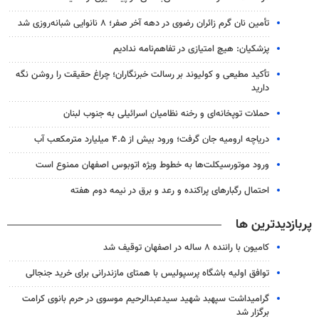
تأمین نان گرم زائران رضوی در دهه آخر صفر؛ ۸ نانوایی شبانه‌روزی شد
پزشکیان: هیچ امتیازی در تفاهم‌نامه ندادیم
تأکید مطیعی و کولیوند بر رسالت خبرنگاران؛ چراغ حقیقت را روشن نگه
دارید
حملات توپخانه‌ای و رخنه نظامیان اسرائیلی به جنوب لبنان
دریاچه ارومیه جان گرفت؛ ورود بیش از ۴.۵ میلیارد مترمکعب آب
ورود موتورسیکلت‌ها به خطوط ویژه اتوبوس اصفهان ممنوع است
احتمال رگبارهای پراکنده و رعد و برق در نیمه دوم هفته
پربازدیدترین ها
کامیون با راننده ۸ ساله در اصفهان توقیف شد
توافق اولیه باشگاه پرسپولیس با همتای مازندرانی برای خرید جنجالی
گرامیداشت سپهبد شهید سیدعبدالرحیم موسوی در حرم بانوی کرامت
برگزار شد