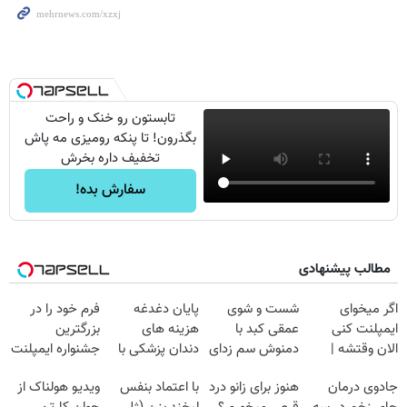
تابستون رو خنک و راحت
بگذرون! تا پنکه رومیزی مه پاش
تخفیف داره بخرش
سفارش بده!
مطالب پیشنهادی
اگر میخوای
شست و شوی
پایان دغدغه
فرم خود را در
ایمپلنت کنی
عمقی کبد با
هزینه های
بزرگترین
الان وقتشه |
دمنوش سم زدای
دندان پزشکی با
جشنواره ایمپلنت
فقط با ۲۵
گیاهی
پک سفید کننده
تهران پر کنید ! |
جادوی درمان
هنوز برای زانو درد
با اعتماد بنفس
ویدیو هولناک از
میلیون تومان!!!
خانگی
فقط ۲۵ میلیون