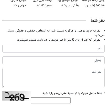
جای زخم در سه
قرص میخوری؟
لبخند بزن (ژل
جوان کارتن
هفته! (همین
وقتی می‌شه
سفیدکننده
خوابی که
حالا رایگان
بدون عمل
دندان40%تخفیف)
میلیاردر شد.
صحبت کنید)
درمانش کرد؟؟؟؟
آموزش رایگان
نظر شما
نظرات حاوی توهین و هرگونه نسبت ناروا به اشخاص حقیقی و حقوقی منتشر
نمی‌شود.
نظراتی که غیر از زبان فارسی یا غیر مرتبط با خبر باشد منتشر نمی‌شود.
*
لطفا حاصل عبارت را در جعبه متن روبرو وارد کنید