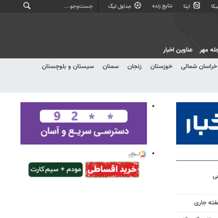
نتایج زنده
کا
ایتا
جداول لیگ
له مهر
عناوین اخبار
خراسان شمالی
خوزستان
زنجان
سمنان
سیستان و بلوچستان
هی
فته جاری