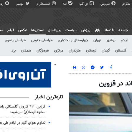
تلگرام
سروش
آی گپ
بله
اینستاگرام
توییتر
روبی
جامعه
اقتصاد
بازار
ورزش
سیاست
بین‌الملل
استان‌ها
عکس
فیلم
مج
ایلام
بوشهر
تهران
چهارمحال و بختیاری
خراسان جنوبی
خراسان رضوی
گلستان
گیلان
لرستان
مازندران
مرکزی
هرمزگان
همدان
یزد
ند در قزوین
تازه‌ترین اخبار
گرزین: ۹۳ کاروان گلستانی را
مشهدالرضا(ع) می‌شوند
تداوم هوای گرم در ایلام طی ه