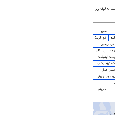
گشت به لیگ برتر
سفیر
کت
تور کربلا
حی اربعین
معتبر پزشکان
مت ایمپلنت
اه تیزهوشان
شین هتل
رین جراح بینی
مهرینو