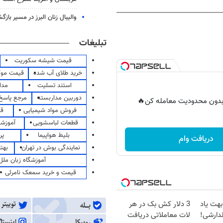
والیبال زنان البرز در مسیر باز
تبلیغات
قیمت شیشه سکوریت
خرید طلای آب شده
قیمت مو
استند تسلیت
مدا
دوربین مداربسته
مرجع پاسخ 
ر بدون محدودیت معامله کن🔥
فروش مواد شیمیایی
قی
قطعات لباسشویی
آموزشگ
بلیط هواپیما
پر
دریافت وام
نمایندگی بوش در تهران
بهت
آموزشگاه زبان ملل
قیمت و خرید سمعک نامرئی
بهت یاد
3 دلار کش بک در هر
دارشی!
لات معاملاتی دریافت