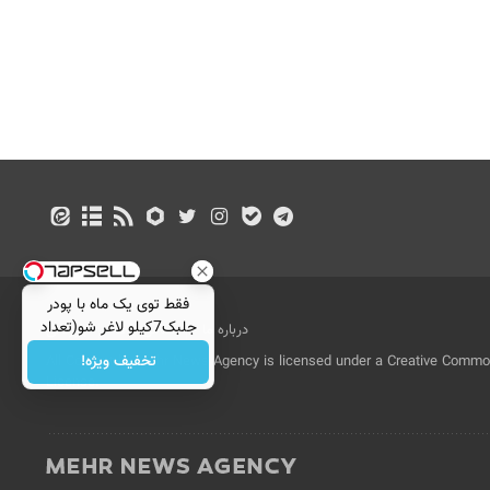
فقط توی یک ماه با پودر
جلبک7کیلو لاغر شو(تعداد
درباره ما
تماس با ما
بازرگانی
محدود)
تخفیف ویژه!
All Content by Mehr News Agency is licensed under a Creative Commons
License.