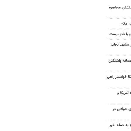
داشتن محاصره
ه مکه
 با ناتو نیست
در مشهد نجات
صمانه واشنگتن
 خواستار راهی
آمریکا و
 جولانی در
 به حمله اخیر