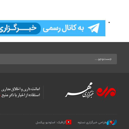
طراحی خبرگزاری نستوه
گرافیک: استودیو پیکسل