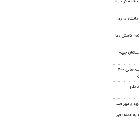
البه گر و آزاد
انشاه در روز
به؛ کاهش دما
‌شکنان جبهه
دادگاه آمریکا دستور توقف ساخت سالن ۴۰۰
د
 دارو؛
ویه و بویراحمد
 به حمله اخیر