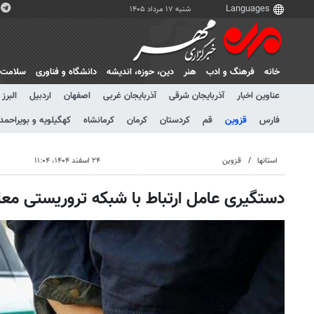
شنبه ۱۷ مرداد ۱۴۰۵
خانه
فرهنگ و ادب
هنر
دين، حوزه، انديشه
دانشگاه و فناوری
سلامت
عناوین اخبار
آذربایجان شرقی
آذربایجان غربی
اصفهان
اردبیل
البرز
فارس
قزوین
قم
کردستان
کرمان
کرمانشاه
کهگیلویه و بویراحمد
استانها
قزوین
۲۴ اسفند ۱۴۰۴، ۱۱:۰۴
دستگیری عامل ارتباط با شبکه تروریستی معا