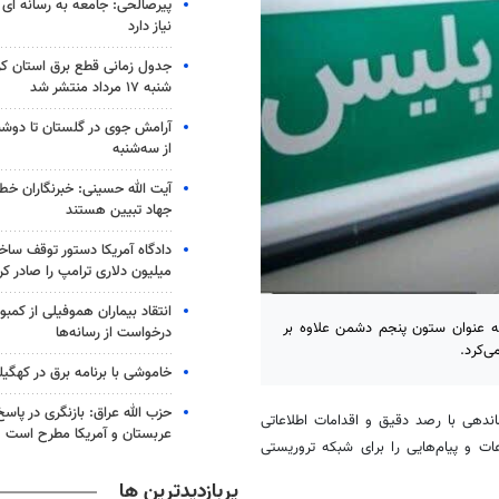
پیرصالحی: جامعه به رسانه ای مط
نیاز دارد
جدول زمانی قطع برق استان کرم
شنبه ۱۷ مرداد منتشر شد
آرامش جوی در گلستان تا دوشن
از سه‌شنبه
آیت الله حسینی: خبرنگاران خط
جهاد تبیین هستند
میلیون دلاری ترامپ را صادر کر
انتقاد بیماران هموفیلی از کمبود
به عنوان ستون پنجم دشمن علاوه بر
درخواست از رسانه‌ها
ی‌کرد.
خاموشی با برنامه برق در کهگیل
حزب الله عراق: بازنگری در پاسخ
ندهی با رصد دقیق و اقدامات اطلاعاتی
عربستان و آمریکا مطرح است
 و پیام‌هایی را برای شبکه تروریستی
پربازدیدترین ها