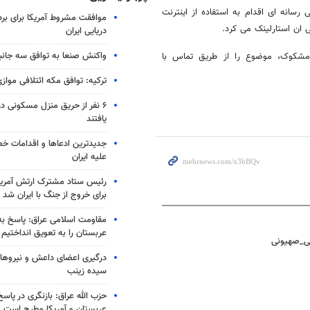
 رسانه ای اقدام به استفاده از اینترنت
موافقت مشروط آمریکا برای بر
 ان استارلینک می کرد.
دریایی ایران
واکنش صنعا به توافق سه جانب
مشکوک، موضوع را از طریق تماس با
ترکیه: توافق مکه ائتلافی موازی
۶ نفر از حریق منزل مسکونی 
یافتند
جدیدترین ادعاها و اقدامات خ
علیه ایران
رئیس ستاد مشترک ارتش آمریکا
برای خروج از جنگ با ایران شد
مقاومت اسلامی عراق: پاسخ به 
عربستان را به تعویق انداختیم
یی_صهیونی
درگیری اعضای داعش و نیروهای
سیده زینب
حزب الله عراق: بازنگری در پاسخ
عربستان و آمریکا مطرح است