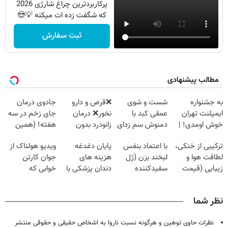
پرکاربردترین چراغ شارژی 2026
که شگفت زده ات میکنه 💡😍
ثبت سفارش
مطالب پیشنهادی
به جشنواره
شست و شوی
❌قرص‌ و دارو
جادوی درمان
ایمپلنت تهران
عمقی کبد با
نخور❌ درمان
جای زخم در سه
خوش اومدی! |
دمنوش سم زدای
زانودرد بدون
هفته! (همین
فرصت محدوده!
گیاهی
قرص
حالا رایگان
ترکیبی از خنکی،
با اعتماد بنفس
پایان دغدغه
ویدیو هولناک از
مشاوره رایگان
صحبت کنید)
لطافت هوا و
لبخند بزن (ژل
هزینه های
جوان کارتن
بگیر!
زیبایی (قیمت
سفیدکننده
دندان پزشکی با
خوابی که
باور نکردنی!)
دندان40%تخفیف)
پک سفید کننده
میلیاردر شد.
خانگی
آموزش رایگان
نظر شما
نظرات حاوی توهین و هرگونه نسبت ناروا به اشخاص حقیقی و حقوقی منتشر