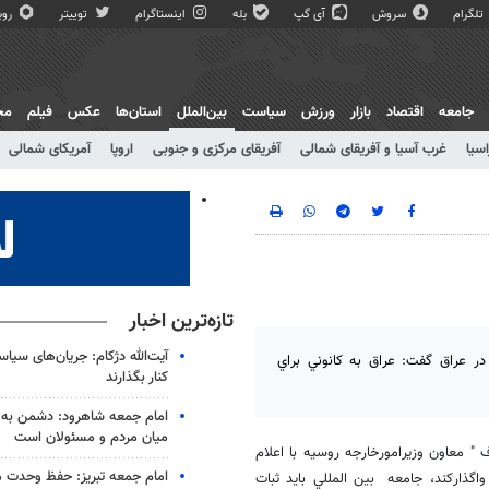
تلگرام
سروش
آی گپ
بله
اینستاگرام
توییتر
روبی
جامعه
اقتصاد
بازار
ورزش
سیاست
بین‌الملل
استان‌ها
عکس
فیلم
مج
اسیا
غرب آسیا و آفریقای شمالی
آفریقای مرکزی و جنوبی
اروپا
آمریکای شمالی
تازه‌ترین اخبار
آیت‌الله دژکام: جریان‌های سیا
در عراق گفت: عراق به كانوني براي
کنار بگذارند
امام جمعه شاهرود: دشمن به 
میان مردم و مسئولان است
 " معاون وزيرامورخارجه روسيه با اعلام
امام جمعه تبریز: حفظ وحدت مه
گذاركند، جامعه بين المللي بايد ثبات