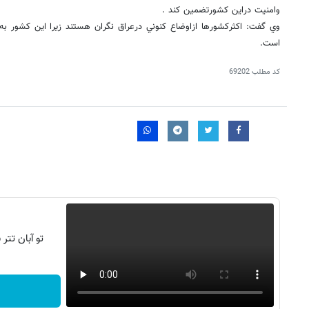
وامنيت دراين كشورتضمين كند .
وي گفت: اكثركشورها ازاوضاع كنوني درعراق نگران هستند زيرا اين كشور به 
است.
کد مطلب
69202
تو آبان تت