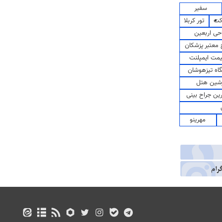
سفیر
کت
تور کربلا
حی اربعین
معتبر پزشکان
مت ایمپلنت
اه تیزهوشان
شین هتل
رین جراح بینی
مهرینو