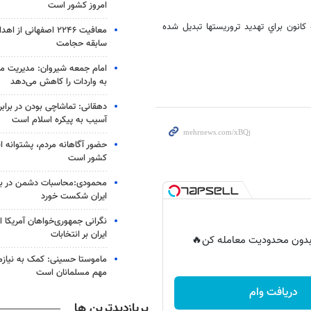
امروز کشور است
كانون براي تهديد تروريستها تبديل شده
معافیت ۲۲۴۶ اصفهانی ا
سابقه حجامت
امام جمعه شیروان: مدیریت مص
به واردات را کاهش می‌دهد
دهقانی: تماشاچی بودن در برابر
آسیب به پیکره اسلام است
حضور آگاهانه مردم، پشتوانه ا
کشور است
محمودی:محاسبات دشمن در براب
ایران شکست خورد
نگرانی جمهوری‌خواهان آمریکا ا
ایران بر انتخابات
ر بدون محدودیت معامله کن🔥
ماموستا حسینی: کمک به نیازمن
مهم مسلمانان است
دریافت وام
پربازدیدترین ها