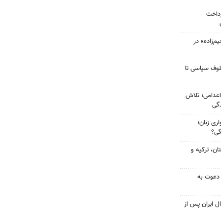
رداخت
‌زاده» در
لوف سیاسی تا
اعدامی؛ تلاش
گی
ری زنان؛
گی؟
ن، ترکیه و
 دعوت به
ل ایران پس از