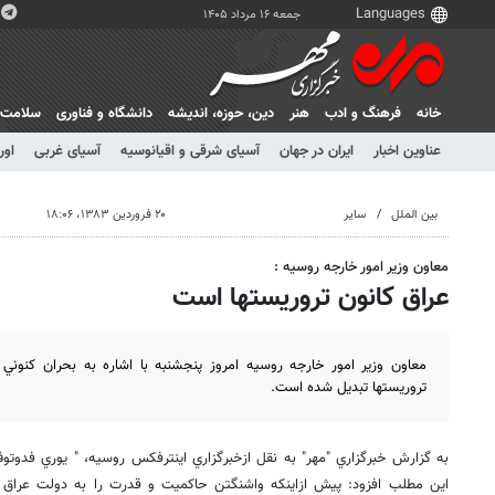
جمعه ۱۶ مرداد ۱۴۰۵
خانه
فرهنگ و ادب
هنر
دين، حوزه، انديشه
دانشگاه و فناوری
سلامت
عناوین اخبار
ایران در جهان
آسیای شرقی و اقیانوسیه
آسیای غربی
اور
بین الملل
سایر
۲۰ فروردین ۱۳۸۳، ۱۸:۰۶
معاون وزير امور خارجه روسيه :
عراق كانون تروريستها است
معاون وزير امور خارجه روسيه امروز پنجشنبه با اشاره به بحران كنوني 
تروريستها تبديل شده است.
به گزارش خبرگزاري "مهر" به نقل ازخبرگزاري اينترفكس روسيه، " يوري فدوتوف
اين مطلب افزود: پيش ازاينكه واشنگتن حاكميت و قدرت را به دولت عراق وا