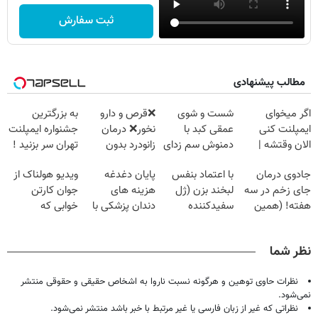
ثبت سفارش
مطالب پیشنهادی
اگر میخوای
شست و شوی
❌قرص‌ و دارو
به بزرگترین
ایمپلنت کنی
عمقی کبد با
نخور❌ درمان
جشنواره ایمپلنت
الان وقتشه |
دمنوش سم زدای
زانودرد بدون
تهران سر بزنید !
فقط با ۲۵
گیاهی
قرص
| فقط ۲۵
جادوی درمان
با اعتماد بنفس
پایان دغدغه
ویدیو هولناک از
میلیون تومان!!!
میلیون !
جای زخم در سه
لبخند بزن (ژل
هزینه های
جوان کارتن
هفته! (همین
سفیدکننده
دندان پزشکی با
خوابی که
حالا رایگان
دندان40%تخفیف)
پک سفید کننده
میلیاردر شد.
صحبت کنید)
خانگی
آموزش رایگان
نظر شما
نظرات حاوی توهین و هرگونه نسبت ناروا به اشخاص حقیقی و حقوقی منتشر
نمی‌شود.
نظراتی که غیر از زبان فارسی یا غیر مرتبط با خبر باشد منتشر نمی‌شود.