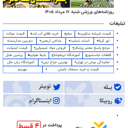
روزنامه‌های ورزشی شنبه ۱۷ مرداد ۱۴۰۵
تبلیغات
قیمت شیشه سکوریت
سفیر
خرید طلای آب شده
قیمت موکت
تور کربلا
استند تسلیت
مداحی اربعین
دوربین مداربسته
مرجع پاسخ معتبر پزشکان
فروش مواد شیمیایی
قیمت ایمپلنت
قطعات لباسشویی
آموزشگاه تیزهوشان
بلیط هواپیما
پرشین هتل
نمایندگی بوش در تهران
بهترین جراح بینی
آموزشگاه زبان ملل
قیمت و خرید سمعک نامرئی
مهرینو