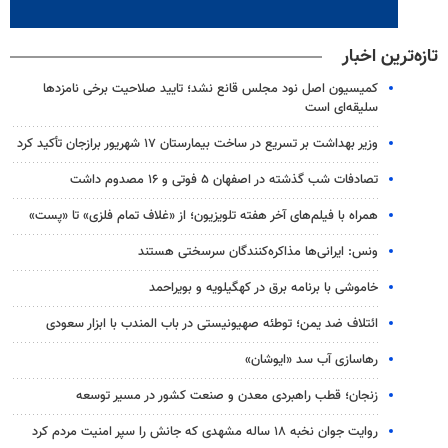
تازه‌ترین اخبار
کمیسیون اصل نود مجلس قانع نشد؛ تایید صلاحیت برخی نامزدها
سلیقه‌ای است
وزیر بهداشت بر تسریع در ساخت بیمارستان ۱۷ شهریور برازجان تأکید کرد
تصادفات شب گذشته در اصفهان ۵ فوتی و ۱۶ مصدوم داشت
همراه با فیلم‌های آخر هفته تلویزیون؛ از «غلاف تمام فلزی» تا «پست»
ونس: ایرانی‌ها مذاکره‌کنندگان سرسختی هستند
خاموشی با برنامه برق در کهگیلویه و بویراحمد
ائتلاف ضد یمن؛ توطئه صهیونیستی در باب المندب با ابزار سعودی
رهاسازی آب سد «ایوشان»
زنجان؛ قطب راهبردی معدن و صنعت کشور در مسیر توسعه
روایت جوان نخبه ۱۸ ساله مشهدی که جانش را سپر امنیت مردم کرد