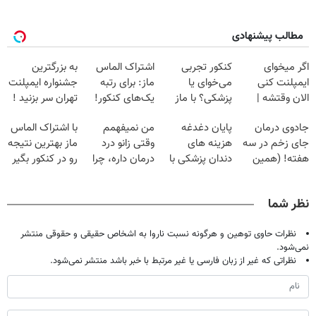
مطالب پیشنهادی
اگر میخوای
کنکور تجربی
اشتراک الماس
به بزرگترین
ایمپلنت کنی
می‌خوای یا
ماز: برای رتبه
جشنواره ایمپلنت
الان وقتشه |
پزشکی؟ با ماز
یک‌های کنکور!
تهران سر بزنید !
فقط با ۲۵
رتبه 1 شو
| فقط ۲۵
جادوی درمان
پایان دغدغه
من نمیفهمم
با اشتراک الماس
میلیون تومان!!!
میلیون !
جای زخم در سه
هزینه های
وقتی زانو درد
ماز بهترین نتیجه
هفته! (همین
دندان پزشکی با
درمان داره، چرا
رو در کنکور بگیر
حالا رایگان
پک سفید کننده
دردش رو داری
صحبت کنید)
خانگی
تحمل میکنی؟❗
نظر شما
نظرات حاوی توهین و هرگونه نسبت ناروا به اشخاص حقیقی و حقوقی منتشر
نمی‌شود.
نظراتی که غیر از زبان فارسی یا غیر مرتبط با خبر باشد منتشر نمی‌شود.