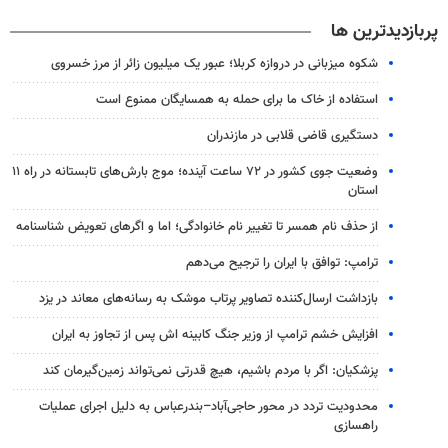
پربازدیدترین ها
شکوه میزبانی در دروازه کربلا؛ عبور یک میلیون زائر از مرز خسروی
استفاده از خاک ما برای حمله به همسایگان ممنوع است
دستگیری قاضی قلابی در مازندران
وضعیت جوی کشور در ۷۲ ساعت آینده؛ موج بارش‌های تابستانه در راه ۱۱
استان
از حذف نام همسر تا تغییر نام خانوادگی؛ اما و اگرهای تعویض شناسنامه
ترامپ: توافق با ایران را ترجیح می‌دهم
بازداشت ارسال‌کننده تصاویر پرتاب موشک به رسانه‌های معاند در یزد
افزایش خشم ترامپ از وزیر جنگ کابینه اش پس از تجاوز به ایران
پزشکیان: اگر با مردم باشیم، هیچ قدرتی نمی‌تواند زمین‌گیرمان کند
محدودیت تردد در محور حاجی‌آباد–بندرعباس به دلیل اجرای عملیات
راهسازی