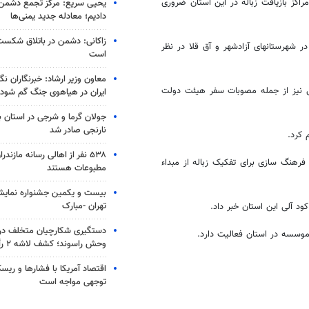
مراکز بازیافت زباله در این استان ضروری
یحیی سریع: مرکز تجمع دشمن 
دادیم؛ معادله جدید یمنی‌ها
زاکانی: دشمن در باتلاق شکست
 شهرستانهای آزادشهر و آق قلا در نظر
است
معاون وزیر ارشاد: خبرنگاران ن
 کمپوست با ظرفیت 250 تن در زون شرقی نیز از جمله مصوبات سفر هیئت دولت
ایران در هیاهوی جنگ گم شود
جولان گرما و شرجی در استان 
نارنجی صادر شد
۵۳۸ نفر از اهالی رسانه مازند
فرهنگ سازی برای تفکیک زباله از مبداء
مطبوعات هستند
بیست و یکمین جشنواره نمای
تهران -مبارک
دستگیری شکارچیان متخلف در 
وحش راسوند؛ کشف لاشه ۲ رأس گراز
اقتصاد آمریکا با فشارها و ریس
توجهی مواجه است