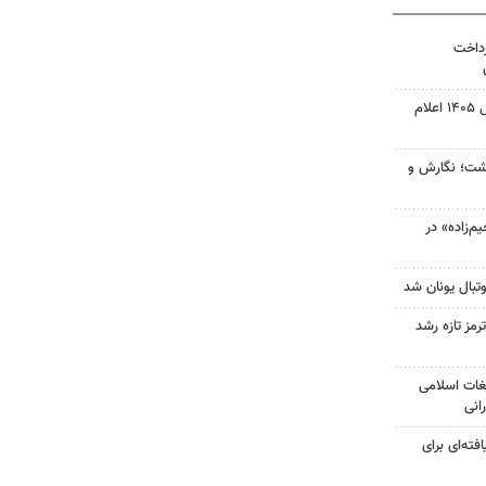
رداخت
نتیجه آزمون ورودی سمپاد سال ۱۴۰۵ اعلام
زگشت؛ نگارش و
‌زاده» در
تبال یونان شد
رمز تازه رشد
غات اسلامی
انی
فته‌ای برای