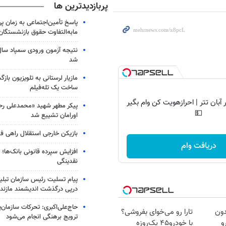
پربازدیدترین ها
پاسخ تأمین‌اجتماعی به زمان پ
مابه‌التفاوت حقوق بازنشستگان
شد
مازیار لرستانی به تلویزیون با
ساخت یک تله‌فیلم
آبان تتر | احرازهویت کن وام بگیر
پیکر مطهر شهید «محمدعلی رحیم
💵
اورامان تشییع شد
بازیکن خارجی استقلال راهی فو
دریافت وام
افزایش سپرده قانونی بانک‌ها؛ ت
نقدینگی
پیام تسلیت رئیس سازمان تبلی
درپی درگذشت اندیشمند مازندر
حاج‌علی‌اکبری: تحرکات سازمان‌یا
دون
تارا رو می‌خوای بفروشی؟
ترویج برهنگی انجام می‌شود
و
با خودرو۴۵ یک‌روزه