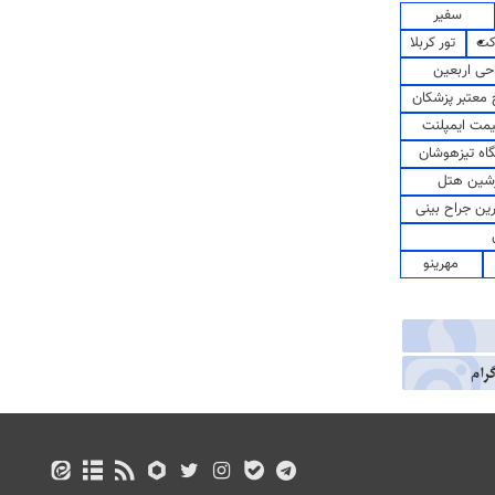
سفیر
کت
تور کربلا
حی اربعین
معتبر پزشکان
مت ایمپلنت
اه تیزهوشان
شین هتل
رین جراح بینی
مهرینو