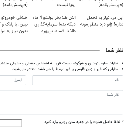
(◂پرسش‌نامه)
رویا نیست
(◂پرسش‌نامه)
این درد نیاز به تحمل
الان طلا بخر پولشو 4 ماه
خلافی خودروتو ا
نداره❗ زانو درد منظورمونه
دیگه بده! سرمایه‌گذاری
ببین، با پلاک و 
طلا با اقساط بی‌بهره
بدون نیاز به مرا
حضوری
نظر شما
نظرات حاوی توهین و هرگونه نسبت ناروا به اشخاص حقیقی و حقوقی منتشر 
نظراتی که غیر از زبان فارسی یا غیر مرتبط با خبر باشد منتشر نمی‌شود.
۱۴
روزنامه‌های صبح پنج‌شنبه ۱۵ مرداد ۱۴۰۵
روزنام
*
لطفا حاصل عبارت را در جعبه متن روبرو وارد کنید