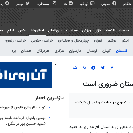
تلگرام
سروش
آی گپ
بله
اینستاگرام
توییتر
روبی
جامعه
اقتصاد
بازار
ورزش
سیاست
بین‌الملل
استان‌ها
عکس
فیلم
مج
ایلام
بوشهر
تهران
چهارمحال و بختیاری
خراسان جنوبی
خراسان رضوی
گلستان
گیلان
لرستان
مازندران
مرکزی
هرمزگان
همدان
یزد
گلستان ضروری است
تازه‌ترین اخبار
فت: تسریع در ساخت و تکمیل کارخانه
کودکستان‌های فارس از مهرما
نهمین یادواره فرمانده نابغه ج
شهید حسین پور در لنگرود
ندهی زباله استان افزود: روزانه حدود