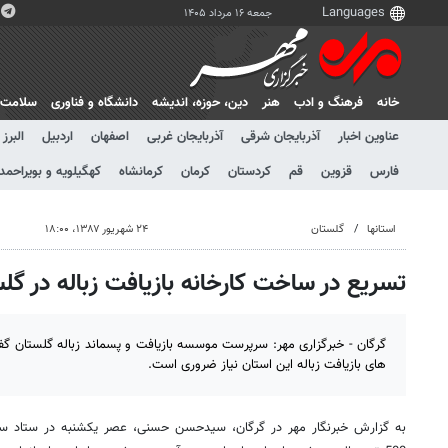
جمعه ۱۶ مرداد ۱۴۰۵
خانه
فرهنگ و ادب
هنر
دين، حوزه، انديشه
دانشگاه و فناوری
سلامت
عناوین اخبار
آذربایجان شرقی
آذربایجان غربی
اصفهان
اردبیل
البرز
فارس
قزوین
قم
کردستان
کرمان
کرمانشاه
کهگیلویه و بویراحمد
استانها
گلستان
۲۴ شهریور ۱۳۸۷، ۱۸:۰۰
تسریع در ساخت کارخانه بازیافت زباله در 
گرگان - خبرگزاری مهر: سرپرست موسسه بازیافت و پسماند زباله گلستان گ
های بازیافت زباله این استان نیاز ضروری است.
به گزارش خبرنگار مهر در گرگان، سیدحسن حسنی، عصر یکشنبه در ستاد ساما