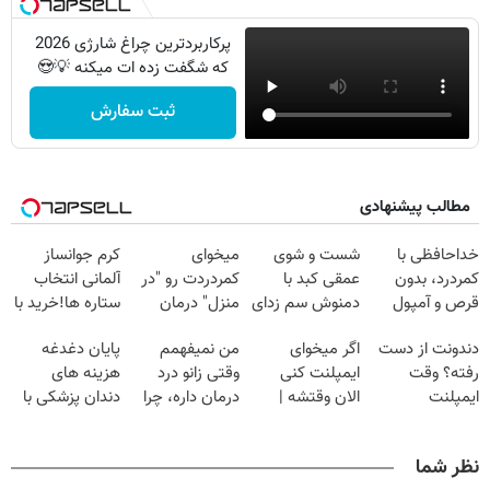
پرکاربردترین چراغ شارژی 2026
که شگفت زده ات میکنه 💡😍
ثبت سفارش
مطالب پیشنهادی
خداحافظی با
شست و شوی
میخوای
کرم جوانساز
کمردرد، بدون
عمقی کبد با
کمردردت رو "در
آلمانی انتخاب
قرص و آمپول
دمنوش سم زدای
منزل" درمان
ستاره ها!خرید با
گیاهی
کنی؟ (◂فیلم +
تخفیف
دندونت از دست
اگر میخوای
من نمیفهمم
پایان دغدغه
◂پرسش‌نامه)
رفته؟ وقت
ایمپلنت کنی
وقتی زانو درد
هزینه های
ایمپلنت
الان وقتشه |
درمان داره، چرا
دندان پزشکی با
دیجیتاله
فقط با ۲۵
دردش رو داری
پک سفید کننده
میلیون تومان!!!
تحمل میکنی؟❗
خانگی
نظر شما