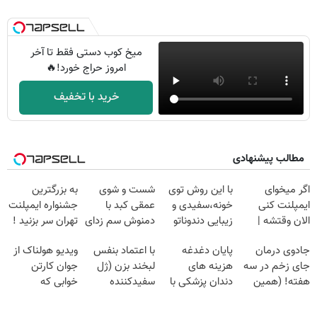
میخ کوب دستی فقط تا آخر
امروز حراج خورد!🔥
خرید با تخفیف
مطالب پیشنهادی
اگر میخوای
با این روش توی
شست و شوی
به بزرگترین
ایمپلنت کنی
خونه،سفیدی و
عمقی کبد با
جشنواره ایمپلنت
الان وقتشه |
زیبایی دندوناتو
دمنوش سم زدای
تهران سر بزنید !
فقط با ۲۵
برگردون
گیاهی
| فقط ۲۵
جادوی درمان
پایان دغدغه
با اعتماد بنفس
ویدیو هولناک از
میلیون تومان!!!
(40%off)
میلیون !
جای زخم در سه
هزینه های
لبخند بزن (ژل
جوان کارتن
هفته! (همین
دندان پزشکی با
سفیدکننده
خوابی که
حالا رایگان
پک سفید کننده
دندان40%تخفیف)
میلیاردر شد.
صحبت کنید)
خانگی
آموزش رایگان