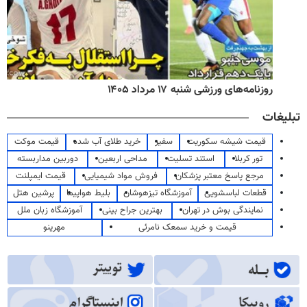
روزنامه‌های ورزشی شنبه ۱۷ مرداد ۱۴۰۵
تبلیغات
قیمت شیشه سکوریت
سفیر
خرید طلای آب شده
قیمت موکت
تور کربلا
استند تسلیت
مداحی اربعین
دوربین مداربسته
مرجع پاسخ معتبر پزشکان
فروش مواد شیمیایی
قیمت ایمپلنت
قطعات لباسشویی
آموزشگاه تیزهوشان
بلیط هواپیما
پرشین هتل
نمایندگی بوش در تهران
بهترین جراح بینی
آموزشگاه زبان ملل
قیمت و خرید سمعک نامرئی
مهرینو