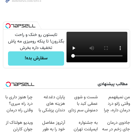
تابستون رو خنک و راحت
بگذرون! تا پنکه رومیزی مه پاش
تخفیف داره بخرش
سفارش بده!
مطالب پیشنهادی
من نمیفهمم
شست و شوی
پایان دغدغه
چرا هنوز داری با
وقتی زانو درد
عمقی کبد با
هزینه های
درد راه میری؟
درمان داره، چرا
دمنوش سم زدای
دندان پزشکی با
وقتی راه درمان
دردش رو داری
گیاهی
پک سفید کننده
جلو پاته!
جادوی درمان
به جشنواره
آرتروز مفاصل
ویدیو هولناک از
تحمل میکنی؟❗
خانگی
جای زخم در سه
ایمپلنت تهران
خود را به طور
جوان کارتن