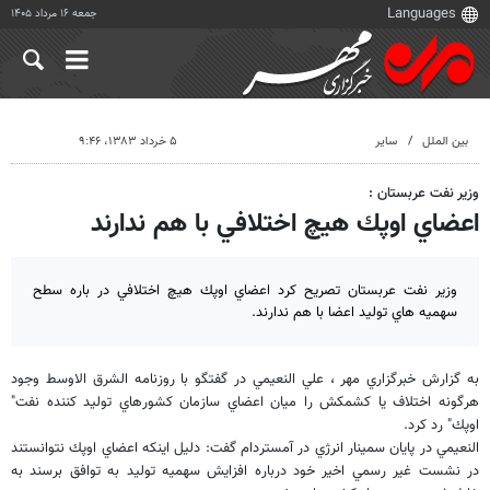
جمعه ۱۶ مرداد ۱۴۰۵
بین الملل
سایر
۵ خرداد ۱۳۸۳، ۹:۴۶
وزير نفت عربستان :
اعضاي اوپك هيچ اختلافي با هم ندارند
وزير نفت عربستان تصريح كرد اعضاي اوپك هيچ اختلافي در باره سطح
سهميه هاي توليد اعضا با هم ندارند.
به گزارش خبرگزاري مهر ، علي النعيمي در گفتگو با روزنامه الشرق الاوسط وجود
هرگونه اختلاف يا كشمكش را ميان اعضاي سازمان كشورهاي توليد كننده نفت"
اوپك" رد كرد.
النعيمي در پايان سمينار انرژي در آمستردام گفت: دليل اينكه اعضاي اوپك نتوانستند
در نشست غير رسمي اخير خود درباره افزايش سهميه توليد به توافق برسند به