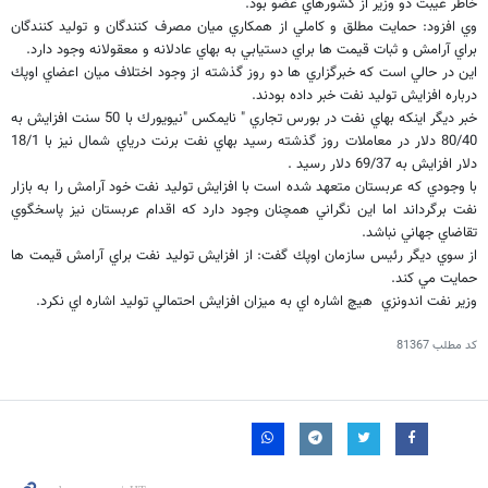
خاطر غيبت دو وزير از كشورهاي عضو بود.
وي افزود: حمايت مطلق و كاملي از همكاري ميان مصرف كنندگان و توليد كنندگان
براي آرامش و ثبات قيمت ها براي دستيابي به بهاي عادلانه و معقولانه وجود دارد.
اين در حالي است كه خبرگزاري ها دو روز گذشته از وجود اختلاف ميان اعضاي اوپك
درباره افزايش توليد نفت خبر داده بودند.
خبر ديگر اينكه بهاي نفت در بورس تجاري " نايمكس "نيويورك با 50 سنت افزايش به
80/40 دلار در معاملات روز گذشته رسيد بهاي نفت برنت درياي شمال نيز با 18/1
دلار افزايش به 69/37 دلار رسيد .
با وجودي كه عربستان متعهد شده است با افزايش توليد نفت خود آرامش را به بازار
نفت برگرداند اما اين نگراني همچنان وجود دارد كه اقدام عربستان نيز پاسخگوي
تقاضاي جهاني نباشد.
از سوي ديگر رئيس سازمان اوپك گفت: از افزايش توليد نفت براي آرامش قيمت ها
حمايت مي كند.
وزير نفت اندونزي هيچ اشاره اي به ميزان افزايش احتمالي توليد اشاره اي نكرد.
کد مطلب
81367