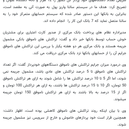
شریفی تعداد دستگاههای خود پرداز کل کشور را 12 هزار و 400 دستگاه عنوان و
تصریح کرد: هدف ما در سیستم ساتنا واریز پول به صورت آنی به مقصد است،
بنابراین به بانکها این دستور صادر شده که سیستم حسابهای متمرکز خود را به
ساتنا متصل نماید که 7 بانک این کار را انجام داده اند.
مدیراداره نظام های پرداخت بانک مرکزی از صدور کارت اعتباری برای مشتریان
خوش حساب توسط بانکها خبر داد و گفت: تراکنش های ناموفق بانکی مشمول
جریمه هستند و بانک مرکزی هر دو هفته یکبار با بررسی این تراکنش های ناموفق
جرایم آن را از حسابهای بانکها نزد بانک مرکزی دریافت می کند.
وی درمورد میزان جرایم تراکنش های ناموفق دستگاههای خودپرداز گفت: اگر تعداد
تراکنش های ناموفق تا 5 درصد تراکنش های عادی باشد، مشمول جریمه نمی
شوند، اما اگر 5 تا 10 درصد تراکنش ها را شامل شوند به ازای هر تراکنش ناموفق
50 تومان، اگر 10 تا 15 درصد تراکنش ها باشند، به ازای هر تراکنش 100 تومان و
اگر از 15 درصد به بالا باشند به ازای هر تراکنش ناموفق 150 تومان جریمه
میشوند.
وی با بیان اینکه روند تراکنش های ناموفق کاهشی بوده است، اظهار داشت:
همچنین قرار است خود پردازهای خاموش و خارج از سرویس نیز مشمول جریمه
شوند.