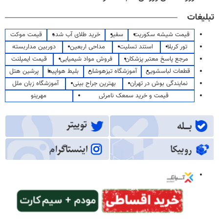
تبلیغات
قیمت شیشه سکوریت
سفیر
خرید طلای آب شده
قیمت موکت
تور کربلا
استند تسلیت
مداحی اربعین
دوربین مداربسته
مرجع پاسخ معتبر پزشکان
فروش مواد شیمیایی
قیمت ایمپلنت
قطعات لباسشویی
آموزشگاه تیزهوشان
بلیط هواپیما
پرشین هتل
نمایندگی بوش در تهران
بهترین جراح بینی
آموزشگاه زبان ملل
قیمت و خرید سمعک نامرئی
مهرینو