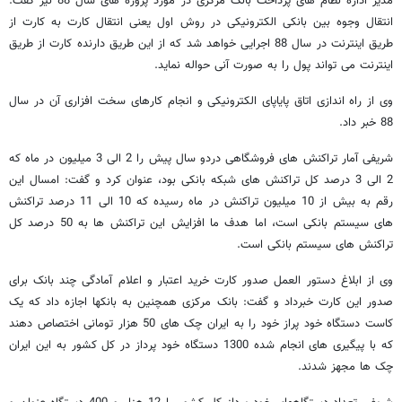
مدیر اداره نظام های پرداخت بانک مرکزی در مورد پروژه های سال 88 نیز گفت:
انتقال وجوه بین بانکی الکترونیکی در روش اول یعنی انتقال کارت به کارت از
طریق اینترنت در سال 88 اجرایی خواهد شد که از این طریق دارنده کارت از طریق
اینترنت می تواند پول را به صورت آنی حواله نماید.
وی از راه اندازی اتاق پایاپای الکترونیکی و انجام کارهای سخت افزاری آن در سال
88 خبر داد.
شریفی آمار تراکنش های فروشگاهی دردو سال پیش را 2 الی 3 میلیون در ماه که
2 الی 3 درصد کل تراکنش های شبکه بانکی بود، عنوان کرد و گفت: امسال این
رقم به بیش از 10 میلیون تراکنش در ماه رسیده که 10 الی 11 درصد تراکنش
های سیستم بانکی است، اما هدف ما افزایش این تراکنش ها به 50 درصد کل
تراکنش های سیستم بانکی است.
وی از ابلاغ دستور العمل صدور کارت خرید اعتبار و اعلام آمادگی چند بانک برای
صدور این کارت خبرداد و گفت: بانک مرکزی همچنین به بانکها اجازه داد که یک
کاست دستگاه خود پراز خود را به ایران چک های 50 هزار تومانی اختصاص دهند
که با پیگیری های انجام شده 1300 دستگاه خود پرداز در کل کشور به این ایران
چک ها مجهز شدند.