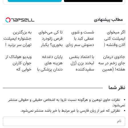
مطالب پیشنهادی
اگر میخوای
شست و شوی
تا کی می‌خوای
به بزرگترین
ایمپلنت کنی
عمقی کبد با
قرص زانودرد
جشنواره ایمپلنت
الان وقتشه |
دمنوش سم زدای
بخوری؟ یکبار
تهران سر بزنید !
فقط با ۲۵
گیاهی
اصولی درمانش
| فقط ۲۵
جادوی درمان
با اعتماد بنفس
پایان دغدغه
ویدیو هولناک از
میلیون تومان!!!
کن
میلیون !
جای زخم در سه
لبخند بزن (ژل
هزینه های
جوان کارتن
هفته! (همین
سفیدکننده
دندان پزشکی با
خوابی که
حالا رایگان
دندان40%تخفیف)
پک سفید کننده
میلیاردر شد.
صحبت کنید)
خانگی
آموزش رایگان
نظر شما
نظرات حاوی توهین و هرگونه نسبت ناروا به اشخاص حقیقی و حقوقی منتشر
نمی‌شود.
نظراتی که غیر از زبان فارسی یا غیر مرتبط با خبر باشد منتشر نمی‌شود.