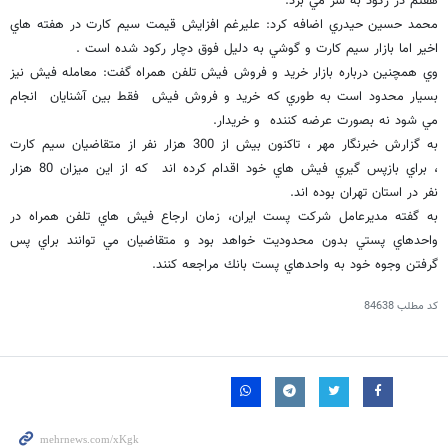
هفتم در ركود به سر مي برد.
محمد حسين حيدري اضافه كرد: عليرغم افزايش قيمت سيم كارت در هفته هاي
اخير اما بازار سيم كارت و گوشي به دليل فوق دچار ركود شده است .
وي همچنين درباره بازار خريد و فروش فيش تلفن همراه گفت: معامله فيش نيز
بسيار محدود است به طوري كه خريد و فروش فيش فقط بين آشنايان انجام
مي شود نه بصورت عرضه كننده و خريدار.
به گزارش خبرنگار مهر ، تاكنون بيش از 300 هزار نفر از متقاضيان سيم كارت
، براي بازپس گيري فيش هاي خود اقدام كرده اند كه از اين ميزان 80 هزار
نفر در استان تهران بوده اند.
به گفته مديرعامل شركت پست ايران، زمان ارجاع فيش هاي تلفن همراه در
واحدهاي پستي بدون محدوديت خواهد بود و متقاضيان مي توانند براي پس
گرفتن وجوه خود به واحدهاي پست بانك مراجعه كنند.
کد مطلب
84638