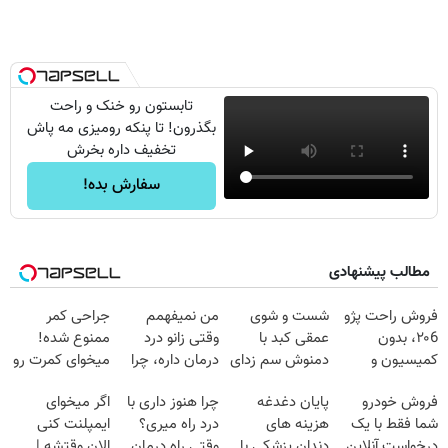
تابستون رو خنک و راحت
بگذرون! تا پنکه رومیزی مه پاش
تخفیف داره بخرش
سفارش بده!
مطالب پیشنهادی
فروش راحت پژو
شست و شوی
من نمیفهمم
جراحی کمر
۲۰6، بدون
عمقی کبد با
وقتی زانو درد
ممنوع شده!
کمیسیون و
دمنوش سم زدای
درمان داره، چرا
میخوای کمرت رو
دردسر
گیاهی
دردش رو داری
در منزل درمان
فروش خودرو
پایان دغدغه
چرا هنوز داری با
اگر میخوای
تحمل میکنی؟❗
کنی؟
شما فقط با یک
هزینه های
درد راه میری؟
ایمپلنت کنی
((پرسش‌نامه))
درخواست آنلاین
دندان پزشکی با
وقتی راه درمان
الان وقتشه |