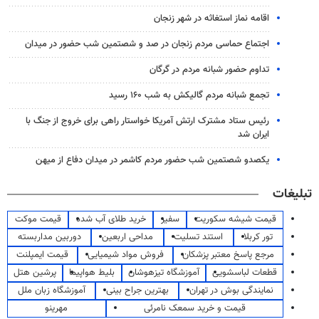
اقامه نماز استغاثه در شهر زنجان
اجتماع حماسی مردم زنجان در صد و شصتمین شب حضور در میدان
تداوم حضور شبانه مردم در گرگان
تجمع شبانه مردم گالیکش به شب ۱۶۰ رسید
رئیس ستاد مشترک ارتش آمریکا خواستار راهی برای خروج از جنگ با
ایران شد
یکصدو شصتمین شب حضور مردم کاشمر در میدان دفاع از میهن
تبلیغات
قیمت شیشه سکوریت
سفیر
خرید طلای آب شده
قیمت موکت
تور کربلا
استند تسلیت
مداحی اربعین
دوربین مداربسته
مرجع پاسخ معتبر پزشکان
فروش مواد شیمیایی
قیمت ایمپلنت
قطعات لباسشویی
آموزشگاه تیزهوشان
بلیط هواپیما
پرشین هتل
نمایندگی بوش در تهران
بهترین جراح بینی
آموزشگاه زبان ملل
قیمت و خرید سمعک نامرئی
مهرینو