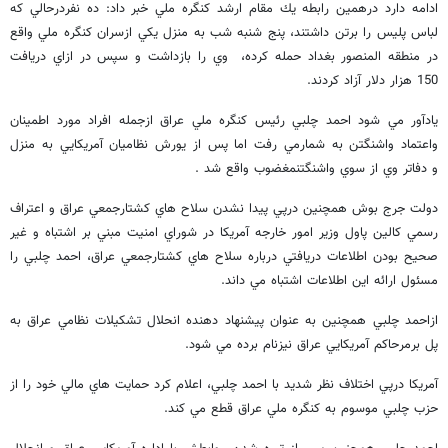
ادامه دارد درهمين رابطه يك مقام ارشد كنگره ملي خبر داد: ده نفردرحالي كه
لباس پليس را برتن داشتند، پنج شنبه شب به منزل يكي ازسران كنگره ملي واقع
در منطقه المنصور بغداد حمله كرده، وي را بازداشت و سپس در ازاي دريافت
150 هزار دلار آزاد كردند.
يادآور مي شود احمد چلبي رئيس كنگره ملي عراق ازجمله افراد مورد اطمينان
واعتماد واشنگتن به شمارمي رفت اما پس از يورش نظاميان آمريكايي به منزل
و دفاتر وي از سوي واشنگتنمغضوب واقع شد .
دولت جرج بوش همچنين درپي پيدا نشدن سلاح هاي كشتارجمعي عراق و اعتراف
رسمي كالين پاول وزير امور خارجه آمريكا در شوراي امنيت مبني بر اشتباه و غير
صحيح بودن اطلاعات دريافتي درباره سلاح هاي كشتارجمعي عراق، احمد چلبي را
مسئول ارائه اين اطلاعات اشتباه مي داند.
ازاحمد چلبي همچنين به عنوان پيشنهاد دهنده انحلال تشكيلات نظامي عراق به
پل برمرحاكم آمريكايي عراق نيزنام برده مي شود.
آمريكا درپي اختلاف نظر شديد با احمد چلبي، اعلام كرد حمايت هاي مالي خود را از
حزب چلبي موسوم به كنگره ملي عراق قطع مي كند.