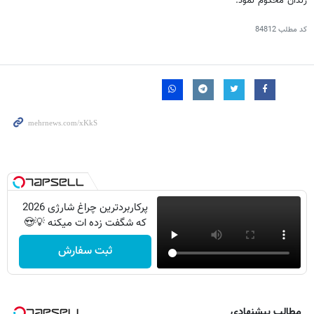
زندان محكوم نمود.
کد مطلب
84812
پرکاربردترین چراغ شارژی 2026
که شگفت زده ات میکنه 💡😍
ثبت سفارش
مطالب پیشنهادی