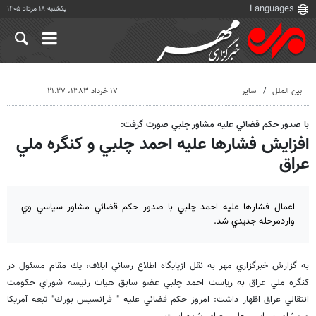
یکشنبه ۱۸ مرداد ۱۴۰۵
بین الملل
سایر
۱۷ خرداد ۱۳۸۳، ۲۱:۲۷
با صدور حكم قضائي عليه مشاور چلبي صورت گرفت:
افزايش فشارها عليه احمد چلبي و كنگره ملي
عراق
اعمال فشارها عليه احمد چلبي با صدور حكم قضائي مشاور سياسي وي
واردمرحله جديدي شد.
به گزارش خبرگزاري مهر به نقل ازپايگاه اطلاع رساني ايلاف، يك مقام مسئول در
كنگره ملي عراق به رياست احمد چلبي عضو سابق هيات رئيسه شوراي حكومت
انتقالي عراق اظهار داشت: امروز حكم قضائي عليه " فرانسيس بورك" تبعه آمريكا