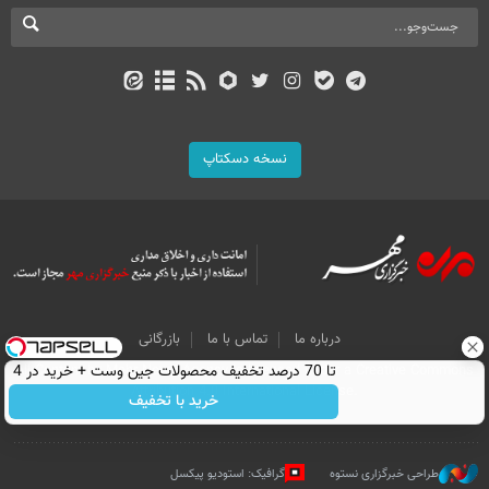
نسخه دسکتاپ
درباره ما
تماس با ما
بازرگانی
All Content by Mehr News Agency is licensed under a Creative Commons
تا 70 درصد تخفیف محصولات جین وست + خرید در 4
Attribution 4.0 International License.
قسط
خرید با تخفیف
طراحی خبرگزاری نستوه
گرافیک: استودیو پیکسل