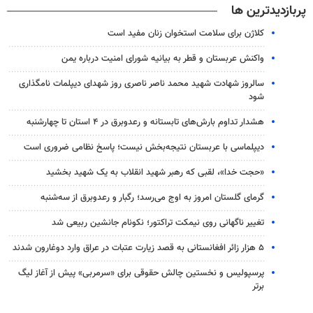
پربازدیدترین ها
کلاژن برای سلامت استخوان زنان مفید است
واکنش عربستان و قطر به بیانیه شورای امنیت درباره یمن
سالروز شهادت شهید محمد ناصر ناصری روز شهدای دیپلمات نامگذاری
شود
هشدار تداوم بارش‌های تابستانه و رعدوبرق در ۴ استان تا چهارشنبه
دیپلماسی با عربستان نتیجه‌بخش نیست؛ پاسخ نظامی ضروری است
«حجت خدا»، لقبی که رهبر شهید انقلاب به یک شهید بخشید
گرمای گلستان امروز به اوج می‌رسد؛ رگبار و رعدوبرق از سه‌شنبه
تغییر ناگهانی روی نیمکت تراکتور؛ نکونام جانشین ربیعی شد
۵ هزار زائر افغانستانی به قصد زیارت عتبات در عراق وارد دوغارون شدند
پرسپولیس و نخستین چالش حقوقی برای «سرمربی» پیش از آغاز لیگ
برتر