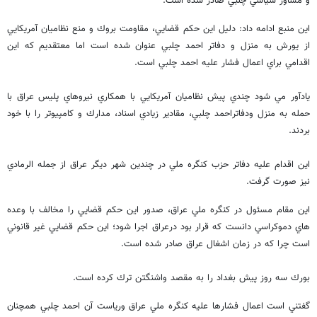
و مشاور سياسي چلبي صادر شده است.
اين منبع ادامه داد: دليل اين حكم قضايي، مقاومت بروك و منع نظاميان آمريكايي
از يورش به منزل و دفاتر احمد چلبي عنوان شده است اما معتقديم كه اين
اقدامي براي اعمال فشار عليه احمد چلبي است.
يادآور مي شود چندي پيش نظاميان آمريكايي با همكاري نيروهاي پليس عراق با
حمله به منزل ودفاتراحمد چلبي، مقادير زيادي اسناد، مدارك و كامپيوتر را با خود
بردند.
اين اقدام عليه دفاتر حزب كنگره ملي در چندين شهر ديگر عراق از جمله الرمادي
نيز صورت گرفت.
اين مقام مسئول در كنگره ملي عراق، صدور اين حكم قضايي را مخالف با وعده
هاي دموكراسي دانست كه قرار بود درعراق اجرا شود؛ اين حكم قضايي غير قانوني
است چرا كه در زمان اشغال عراق صادر شده است.
بورك سه روز پيش بغداد را به مقصد واشنگتن ترك كرده است.
گفتني است اعمال فشارها عليه كنگره ملي عراق ورياست آن احمد چلبي همچنان