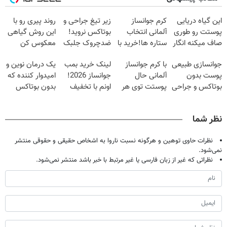
این گیاه دریایی
کرم جوانساز
زیر تیغ جراحی و
روند پیری رو با
پوستت رو طوری
آلمانی انتخاب
بوتاکس نروید!
این روش گیاهی
صاف میکنه انگار
ستاره ها!خرید با
ضدچروک جلبک
معکوس کن
20سال جوون
تخفیف
با40%تخفیف
جوانسازی طبیعی
با کرم جوانساز
لینک خرید بمب
یک درمان نوین و
شدی🔥
پوست بدون
آلمانی حال
جوانساز 2026!
امیدوار کننده که
بوتاکس و جراحی
پوستت توی هر
اونم با تخفیف
بدون بوتاکس
😳! خرید با
فصلی
ویژه
پوست را جوان
تخفیف ویژه
خوبه۴۵٪تخفیف
می کند
نظر شما
نظرات حاوی توهین و هرگونه نسبت ناروا به اشخاص حقیقی و حقوقی منتشر
نمی‌شود.
نظراتی که غیر از زبان فارسی یا غیر مرتبط با خبر باشد منتشر نمی‌شود.