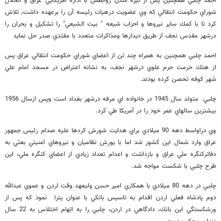
احمد چلبي همچنين پس از تيره شدن روابطش با اداره آمريكايي عراق و انحلال
شوراي حكومت انتقالي كه وي عضويت درهيات رئيسه آن را برعهده داشت، تلاش
كرد تا با كمك ساير نيروها و احزاب شيعه " بيت الشيعي" را تشكيل و بحران را
درشهر مقدس نجف از طريق ديدارها ومذاكرات متعدد با مقتدي صدر حل نمايد
احمد چلبي همچنين به همراه چند تن از اعضاي شوراي حكومت انتقالي عراق پس
از هتك حرمت حرم علوي درشهر نجف، به نشانه اعتراض در مسجد امام علي
شهر كوفه تحصن كرده بودند.
چلبي متولد سال 1945 در خانواده اي مرفه درشهر بغداد است وپس ازسال 1956
بيشترين سالهاي عمر خود را در آمريكا طي كرد.
وي دراواسط دهه 90 ميلادي براي هدايت شورش كردها عليه صدام رئيس جمهور
عراق وارد شمال اين كشور شد اما با يورش نظاميان و نيروهاي امنيتي بعثي به
دفاتركنگره ملي عراق و بازداشت و اعدام تعداد زيادي از اعضاي كنگره ملي، اين
طرح چلبي با شكست مواجه شد.
چلبي در دهه 80 ميلادي با همكاري امير حسن وليعهد وقت اردن و عموي عبدالله
دوم پادشاه فعلي اردن اقدام به تاسيس بانكي با عنوان پترا نمود كه پس از
ورشكستگي اين بانك، دادگاهي در اردن، چلبي را به اتهام اختلاس به 22 سال