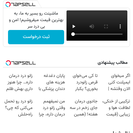
ماشینت رو بسپر به ما، به
بهترین قیمت میفروشیم! امن و
بی درد سر
ثبت درخواست
مطالب پیشنهادی
اگر میخوای
تا کی می‌خوای
پایان دغدغه
زانو درد درمان
ایمپلنت کنی
قرص زانودرد
هزینه های
داره… چرا هنوز
الان وقتشه |
بخوری؟ یکبار
دندان پزشکی با
داری بهش ظلم
فقط با ۲۵
اصولی درمانش
پک سفید کننده
می‌کنی؟
ترکیبی از خنکی،
جادوی درمان
من نمیفهمم
زانو درد رو تحمل
میلیون تومان!!!
کن
خانگی
لطافت هوا و
جای زخم در سه
وقتی زانو درد
می‌کنی که چی؟
زیبایی (قیمت
هفته! (همین
درمان داره، چرا
راه‌حلش
باور نکردنی!)
حالا رایگان
دردش رو داری
همین‌جاست!
صحبت کنید)
تحمل میکنی؟❗