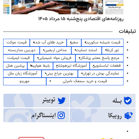
روزنامه‌های اقتصادی پنج‌شنبه ۱۵ مرداد ۱۴۰۵
تبلیغات
قیمت شیشه سکوریت
سفیر
خرید طلای آب شده
قیمت موکت
تور کربلا
استند تسلیت
مداحی اربعین
دوربین مداربسته
مرجع پاسخ معتبر پزشکان
فروش مواد شیمیایی
قیمت ایمپلنت
قطعات لباسشویی
آموزشگاه تیزهوشان
بلیط هواپیما
پرشین هتل
نمایندگی بوش در تهران
بهترین جراح بینی
آموزشگاه زبان ملل
قیمت و خرید سمعک نامرئی
مهرینو