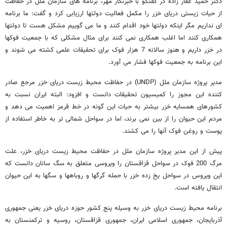
دکتر حمید غفار زاده در گفتگو با خبرنگار مهر، برنامه های سازمان ملل در حفاظت
از حیات زیستی دریای خزر را مکمل فعالیت دولتها ارزیابی کرد و گفت: ما برنامه
ای نداریم مگر اینکه دولتها خود اقدام کنند و ما می گوییم مشکل هست تا دولتها
همکاری کنند اما اغلب همکاری نمی کنند برای مثال مشکلی که با جمعیت فوکها
در خزر داریم و هنوز سالانه 7 هزار فوک برای تحقیقات علمی کشته می شوند و
این برنامه به جمعیت فوکها فشار می آورد.
مدیر پروژه سازمان ملل (UNDP) در حفاظت محیط زیست دریای خزر مرجع صادر
کننده این مجوز را کمیسیون تحقیقات دانست و افزود: البته ایران نسبت به
کشورهای همسایه خزر بیشتر به حیات این گونه در خط قرمز اهمیت می دهد و
مردم این حیوان را از بین نمی برند، اما در سواحل شمالی تر به خاطر استفاده از
پوست و روغن فوک آنها را می کشند.
پیش از این مدیر پروژه سازمان ملل در حفاظت محیط زیست دریای خزر، علت
مرگ 200 فوک در سواحل قزاقستان را ویروسی متعلق به سگ سانان دانست که
این ویروس در سواحل یخ زده خزر با حمله گرگها و روباهها و سگها به این حیوان
انتقال یافته است.
برنامه محیط زیست دریای خزر به وسیله پنج کشور حوزه دریای خزر یعنی جمهوری
آذربایجان، جمهوری اسلامی ایران، جمهوری قزاقستان، روسیه و ترکمنستان به