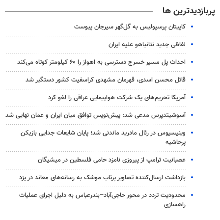
پربازدیدترین ها
کاپیتان پرسپولیس به گل‌گهر سیرجان پیوست
لفاظی جدید نتانیاهو علیه ایران
احداث پل مسیر خسرج دسترسی به اهواز را ۶۰ کیلومتر کوتاه می‌کند
قاتل محسن اسدی، قهرمان مشهدی کراسفیت کشور دستگیر شد
آمریکا تحریم‌های یک شرکت هواپیمایی عراقی را لغو کرد
آسوشیتدپرس مدعی شد: پیش‌نویس توافق میان ایران و عمان نهایی شد
وینیسیوس در رئال مادرید ماندنی شد؛ پایان شایعات جدایی بازیکن
پرحاشیه
عصبانیت ترامپ از پیروزی نامزد حامی فلسطین در میشیگان
بازداشت ارسال‌کننده تصاویر پرتاب موشک به رسانه‌های معاند در یزد
محدودیت تردد در محور حاجی‌آباد–بندرعباس به دلیل اجرای عملیات
راهسازی