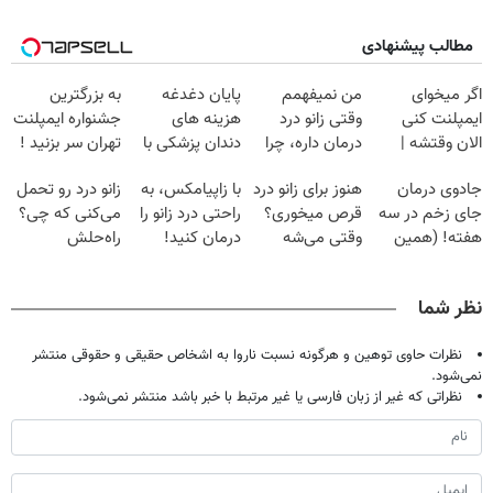
مطالب پیشنهادی
اگر میخوای
من نمیفهمم
پایان دغدغه
به بزرگترین
ایمپلنت کنی
وقتی زانو درد
هزینه های
جشنواره ایمپلنت
الان وقتشه |
درمان داره، چرا
دندان پزشکی با
تهران سر بزنید !
فقط با ۲۵
دردش رو داری
پک سفید کننده
| فقط ۲۵
جادوی درمان
هنوز برای زانو درد
با زاپیامکس، به
زانو درد رو تحمل
میلیون تومان!!!
تحمل میکنی؟❗
خانگی
میلیون !
جای زخم در سه
قرص میخوری؟
راحتی درد زانو را
می‌کنی که چی؟
هفته! (همین
وقتی می‌شه
درمان کنید!
راه‌حلش
حالا رایگان
بدون عمل
همین‌جاست!
صحبت کنید)
درمانش کرد؟؟؟؟
نظر شما
نظرات حاوی توهین و هرگونه نسبت ناروا به اشخاص حقیقی و حقوقی منتشر
نمی‌شود.
نظراتی که غیر از زبان فارسی یا غیر مرتبط با خبر باشد منتشر نمی‌شود.