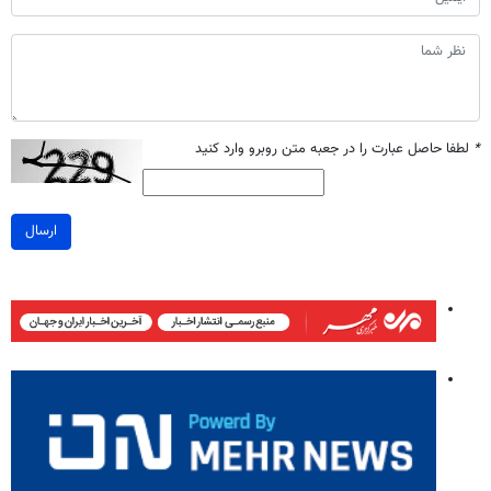
*
لطفا حاصل عبارت را در جعبه متن روبرو وارد کنید
ارسال