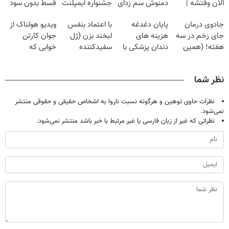
الان وقتشه |
دمنوش سم زدای
جشنواره ایمپلنت
قسط بدون سود
فقط با ۲۵
گیاهی
تهران پر کنید ! |
و کارمزد!
جادوی درمان
پایان دغدغه
با اعتماد بنفس
ویدیو هولناک از
میلیون تومان!!!
فقط ۲۵ میلیون
جای زخم در سه
هزینه های
لبخند بزن (ژل
جوان کارتن
هفته! (همین
دندان پزشکی با
سفیدکننده
خوابی که
حالا رایگان
پک سفید کننده
دندان40%تخفیف)
میلیاردر شد.
صحبت کنید)
خانگی
آموزش رایگان
نظر شما
نظرات حاوی توهین و هرگونه نسبت ناروا به اشخاص حقیقی و حقوقی منتشر
نمی‌شود.
نظراتی که غیر از زبان فارسی یا غیر مرتبط با خبر باشد منتشر نمی‌شود.