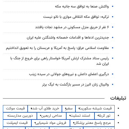
واکنش صنعا به توافق سه جانبه مکه
ترکیه: توافق مکه ائتلافی موازی با ناتو نیست
۶ نفر از حریق منزل مسکونی در مشهد نجات یافتند
جدیدترین ادعاها و اقدامات خصمانه واشنگتن علیه ایران
مقاومت اسلامی عراق: پاسخ به آمریکا و عربستان را به تعویق انداختیم
رئیس ستاد مشترک ارتش آمریکا خواستار راهی برای خروج از جنگ با
ایران شد
درگیری اعضای داعش و نیروهای جولانی در سیده زینب
والیبال زنان البرز در مسیر بازگشت به لیگ برتر
تبلیغات
قیمت شیشه سکوریت
سفیر
خرید طلای آب شده
قیمت موکت
تور کربلا
استند تسلیت
مداحی اربعین
دوربین مداربسته
مرجع پاسخ معتبر پزشکان
فروش مواد شیمیایی
قیمت ایمپلنت